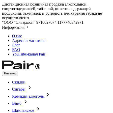
Дистанционная розничная продажа алкогольной,
спиртосодержащей, табачной, никотинсодержащей
продукции, зажигалок и устройств для курения табака не
осуществляется
"ООО “Сигаршоп”
9710027074
1177746342971
Информация
О нас
Адреса и магазины
Блог
FAQ
YouTube-канал Pair
Каталог
Скидки
Сигары
Крепкий алкоголь
Вино
Шампанское