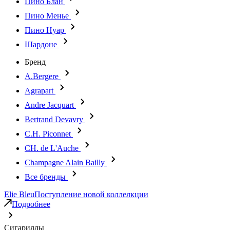
Пино Блан
Пино Менье
Пино Нуар
Шардоне
Бренд
A.Bergere
Agrapart
Andre Jacquart
Bertrand Devavry
C.H. Piconnet
CH. de L'Auche
Champagne Alain Bailly
Все бренды
Elie Bleu
Поступление новой коллелкции
Подробнее
Сигариллы