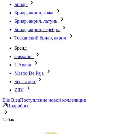
Бриар
Бриар, акрил, кожа
Бриар, акрил, латунь
Бриар, акрил, серебро
Тосканский бриар, акрил
Бренд
Gasparini
L'Anatra
Mastro De Paja
Ser Jacopo
ZIBI
Elie Bleu
Поступление новой коллелкции
Подробнее
Табак