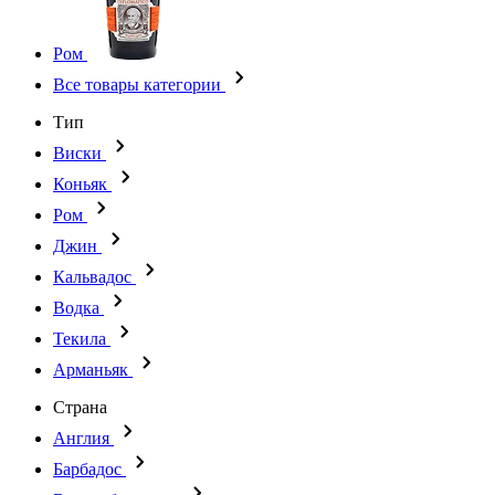
Ром
Все товары категории
Тип
Виски
Коньяк
Ром
Джин
Кальвадос
Водка
Текила
Арманьяк
Страна
Англия
Барбадос