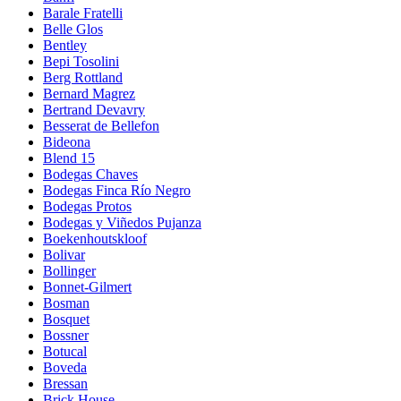
Barale Fratelli
Belle Glos
Bentley
Bepi Tosolini
Berg Rottland
Bernard Magrez
Bertrand Devavry
Besserat de Bellefon
Bideona
Blend 15
Bodegas Chaves
Bodegas Finca Río Negro
Bodegas Protos
Bodegas y Viñedos Pujanza
Boekenhoutskloof
Bolivar
Bollinger
Bonnet-Gilmert
Bosman
Bosquet
Bossner
Botucal
Boveda
Bressan
Brick House