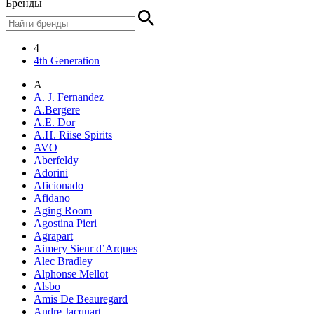
Бренды
4
4th Generation
A
A. J. Fernandez
A.Bergere
A.E. Dor
A.H. Riise Spirits
AVO
Aberfeldy
Adorini
Aficionado
Afidano
Aging Room
Agostina Pieri
Agrapart
Aimery Sieur d’Arques
Alec Bradley
Alphonse Mellot
Alsbo
Amis De Beauregard
Andre Jacquart