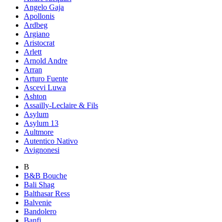
Angelo Gaja
Apollonis
Ardbeg
Argiano
Aristocrat
Arlett
Arnold Andre
Arran
Arturo Fuente
Ascevi Luwa
Ashton
Assailly-Leclaire & Fils
Asylum
Asylum 13
Aultmore
Autentico Nativo
Avignonesi
B
B&B Bouche
Bali Shag
Balthasar Ress
Balvenie
Bandolero
Banfi