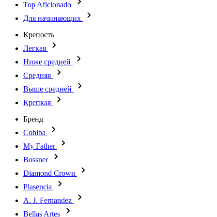
Top Aficionado
Для начинающих
Крепость
Легкая
Ниже средней
Средняя
Выше средней
Крепкая
Бренд
Cohiba
My Father
Bossner
Diamond Crown
Plasencia
A. J. Fernandez
Bellas Artes