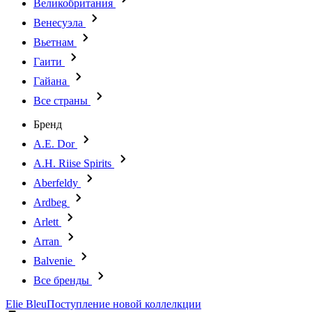
Великобритания
Венесуэла
Вьетнам
Гаити
Гайана
Все страны
Бренд
A.E. Dor
A.H. Riise Spirits
Aberfeldy
Ardbeg
Arlett
Arran
Balvenie
Все бренды
Elie Bleu
Поступление новой коллелкции