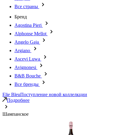
Все страны
Бренд
Agostina Pieri
Alphonse Mellot
Angelo Gaja
Argiano
Ascevi Luwa
Avignonesi
B&B Bouche
Все бренды
Elie Bleu
Поступление новой коллелкции
Подробнее
Шампанское