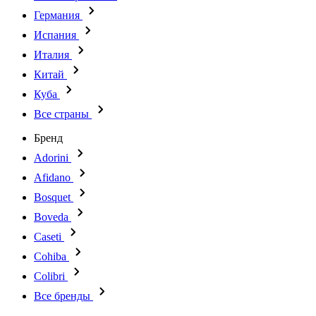
Германия
Испания
Италия
Китай
Куба
Все страны
Бренд
Adorini
Afidano
Bosquet
Boveda
Caseti
Cohiba
Colibri
Все бренды