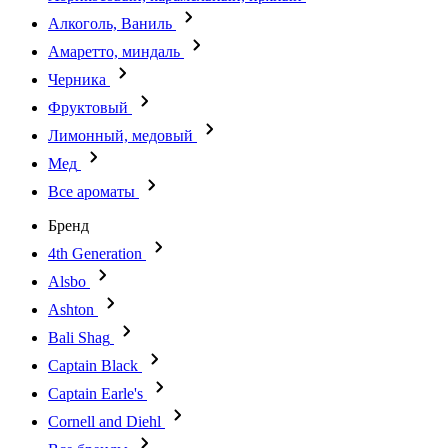
Алкоголь, Ваниль
Амаретто, миндаль
Черника
Фруктовый
Лимонный, медовый
Мед
Все ароматы
Бренд
4th Generation
Alsbo
Ashton
Bali Shag
Captain Black
Captain Earle's
Cornell and Diehl