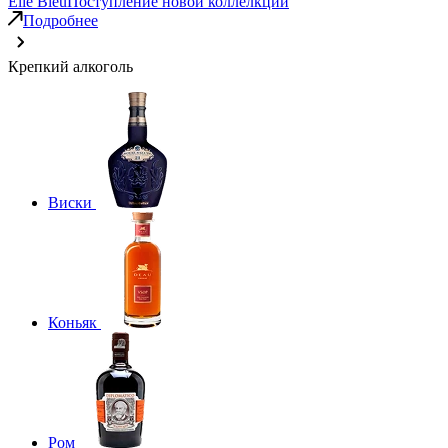
Elie Bleu
Поступление новой коллелкции
Подробнее
Крепкий алкоголь
Виски
Коньяк
Ром