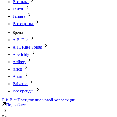
Вьетнам
Гаити
Гайана
Все страны
Бренд
A.E. Dor
A.H. Riise Spirits
Aberfeldy
Ardbeg
Arlett
Arran
Balvenie
Все бренды
Elie Bleu
Поступление новой коллелкции
Подробнее
Вино