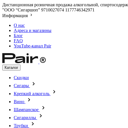
Дистанционная розничная продажа алкогольной, спиртосодержа
"ООО “Сигаршоп”
9710027074
1177746342971
Информация
О нас
Адреса и магазины
Блог
FAQ
YouTube-канал Pair
Каталог
Скидки
Сигары
Крепкий алкоголь
Вино
Шампанское
Сигариллы
Трубки