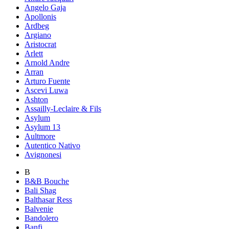
Angelo Gaja
Apollonis
Ardbeg
Argiano
Aristocrat
Arlett
Arnold Andre
Arran
Arturo Fuente
Ascevi Luwa
Ashton
Assailly-Leclaire & Fils
Asylum
Asylum 13
Aultmore
Autentico Nativo
Avignonesi
B
B&B Bouche
Bali Shag
Balthasar Ress
Balvenie
Bandolero
Banfi