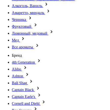
Алкоголь, Ваниль
Амаретто, миндаль
Черника
Фруктовый
Лимонный, медовый
Мед
Все ароматы
Бренд
4th Generation
Alsbo
Ashton
Bali Shag
Captain Black
Captain Earle's
Cornell and Diehl