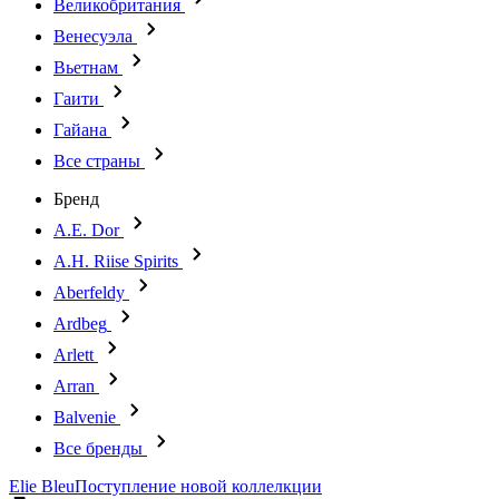
Великобритания
Венесуэла
Вьетнам
Гаити
Гайана
Все страны
Бренд
A.E. Dor
A.H. Riise Spirits
Aberfeldy
Ardbeg
Arlett
Arran
Balvenie
Все бренды
Elie Bleu
Поступление новой коллелкции