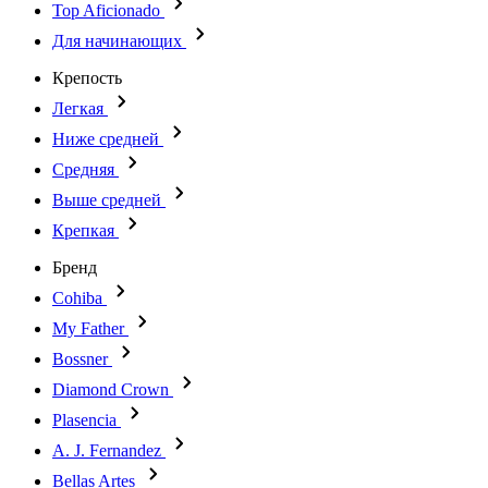
Top Aficionado
Для начинающих
Крепость
Легкая
Ниже средней
Средняя
Выше средней
Крепкая
Бренд
Cohiba
My Father
Bossner
Diamond Crown
Plasencia
A. J. Fernandez
Bellas Artes