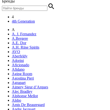
Бренды
4
4th Generation
A
A. J. Fernandez
A.Bergere
A.E. Dor
A.H. Riise Spirits
AVO
Aberfeldy
Adorini
Aficionado
Afidano
Aging Room
Agostina Pieri
Agrapart
Aimery Sieur d’Arques
Alec Bradley
Alphonse Mellot
Alsbo
Amis De Beauregard
Andre Jacquart