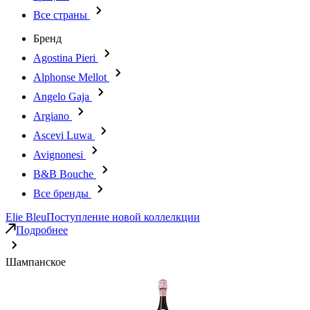
Все страны
Бренд
Agostina Pieri
Alphonse Mellot
Angelo Gaja
Argiano
Ascevi Luwa
Avignonesi
B&B Bouche
Все бренды
Elie Bleu
Поступление новой коллелкции
Подробнее
Шампанское