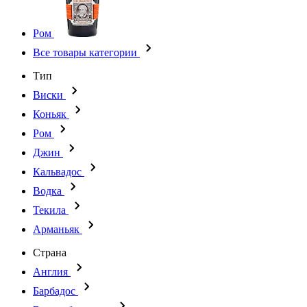
Ром
Все товары категории
Тип
Виски
Коньяк
Ром
Джин
Кальвадос
Водка
Текила
Арманьяк
Страна
Англия
Барбадос