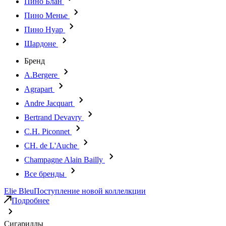
Пино Блан
Пино Менье
Пино Нуар
Шардоне
Бренд
A.Bergere
Agrapart
Andre Jacquart
Bertrand Devavry
C.H. Piconnet
CH. de L'Auche
Champagne Alain Bailly
Все бренды
Elie Bleu
Поступление новой коллелкции
Подробнее
Сигариллы