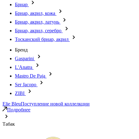
Бриар
Бриар, акрил, кожа
Бриар, акрил, латунь
Бриар, акрил, серебро
Тосканский бриар, акрил
Бренд
Gasparini
L'Anatra
Mastro De Paja
Ser Jacopo
ZIBI
Elie Bleu
Поступление новой коллелкции
Подробнее
Табак