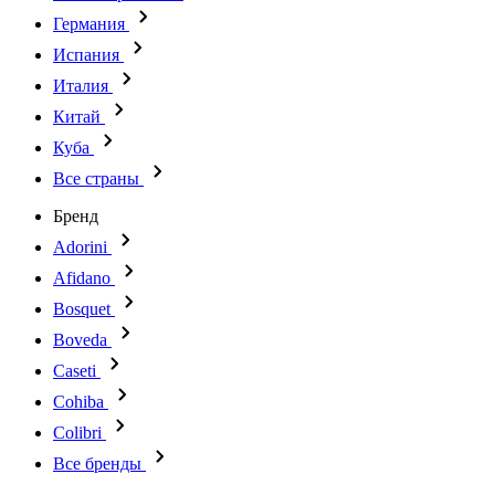
Германия
Испания
Италия
Китай
Куба
Все страны
Бренд
Adorini
Afidano
Bosquet
Boveda
Caseti
Cohiba
Colibri
Все бренды