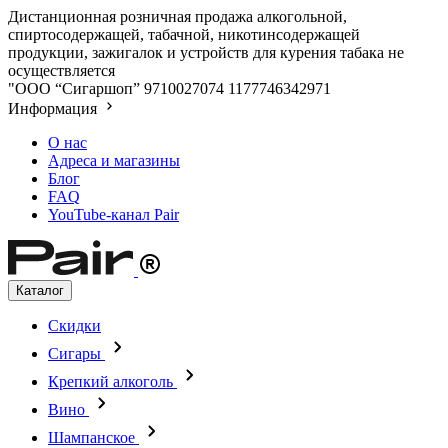
Дистанционная розничная продажа алкогольной,
спиртосодержащей, табачной, никотинсодержащей
продукции, зажигалок и устройств для курения табака не
осуществляется
"ООО “Сигаршоп”
9710027074
1177746342971
Информация
О нас
Адреса и магазины
Блог
FAQ
YouTube-канал Pair
Каталог
Скидки
Сигары
Крепкий алкоголь
Вино
Шампанское