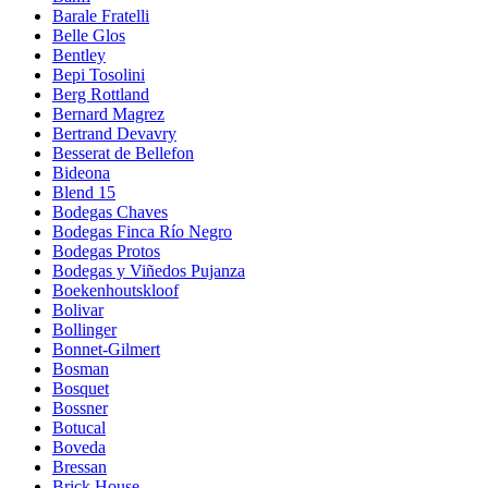
Barale Fratelli
Belle Glos
Bentley
Bepi Tosolini
Berg Rottland
Bernard Magrez
Bertrand Devavry
Besserat de Bellefon
Bideona
Blend 15
Bodegas Chaves
Bodegas Finca Río Negro
Bodegas Protos
Bodegas y Viñedos Pujanza
Boekenhoutskloof
Bolivar
Bollinger
Bonnet-Gilmert
Bosman
Bosquet
Bossner
Botucal
Boveda
Bressan
Brick House