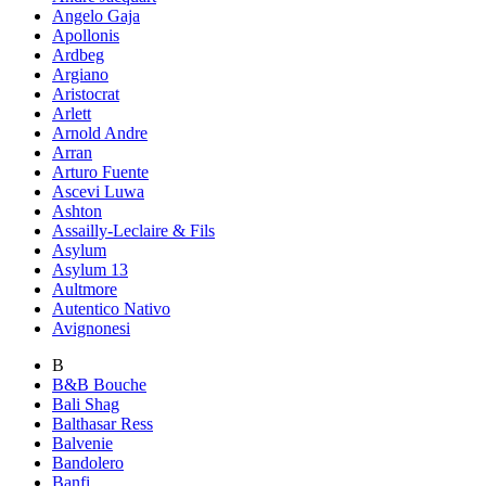
Angelo Gaja
Apollonis
Ardbeg
Argiano
Aristocrat
Arlett
Arnold Andre
Arran
Arturo Fuente
Ascevi Luwa
Ashton
Assailly-Leclaire & Fils
Asylum
Asylum 13
Aultmore
Autentico Nativo
Avignonesi
B
B&B Bouche
Bali Shag
Balthasar Ress
Balvenie
Bandolero
Banfi