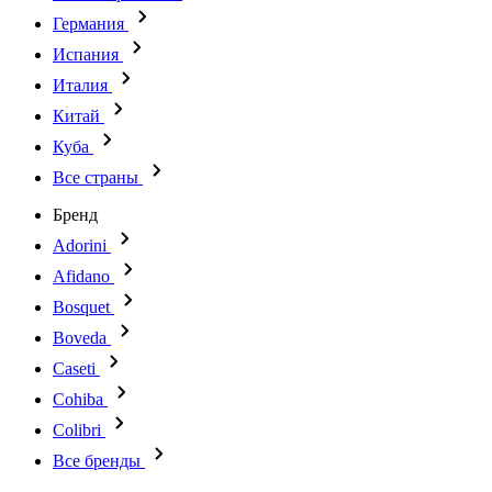
Германия
Испания
Италия
Китай
Куба
Все страны
Бренд
Adorini
Afidano
Bosquet
Boveda
Caseti
Cohiba
Colibri
Все бренды