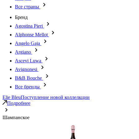
Все страны
Бренд
Agostina Pieri
Alphonse Mellot
Angelo Gaja
Argiano
Ascevi Luwa
Avignonesi
B&B Bouche
Все бренды
Elie Bleu
Поступление новой коллелкции
Подробнее
Шампанское