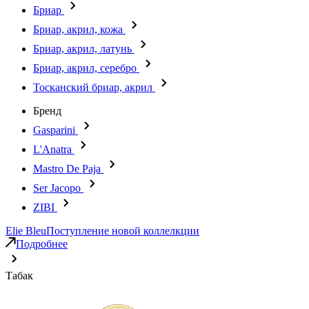
Бриар
Бриар, акрил, кожа
Бриар, акрил, латунь
Бриар, акрил, серебро
Тосканский бриар, акрил
Бренд
Gasparini
L'Anatra
Mastro De Paja
Ser Jacopo
ZIBI
Elie Bleu
Поступление новой коллелкции
Подробнее
Табак