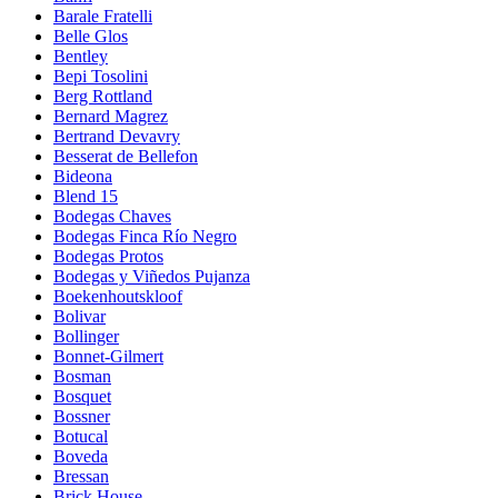
Barale Fratelli
Belle Glos
Bentley
Bepi Tosolini
Berg Rottland
Bernard Magrez
Bertrand Devavry
Besserat de Bellefon
Bideona
Blend 15
Bodegas Chaves
Bodegas Finca Río Negro
Bodegas Protos
Bodegas y Viñedos Pujanza
Boekenhoutskloof
Bolivar
Bollinger
Bonnet-Gilmert
Bosman
Bosquet
Bossner
Botucal
Boveda
Bressan
Brick House