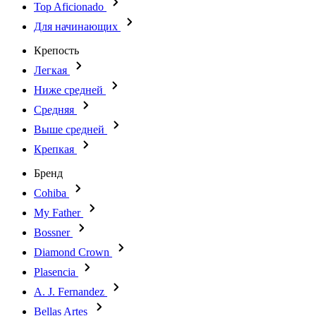
Top Aficionado
Для начинающих
Крепость
Легкая
Ниже средней
Средняя
Выше средней
Крепкая
Бренд
Cohiba
My Father
Bossner
Diamond Crown
Plasencia
A. J. Fernandez
Bellas Artes