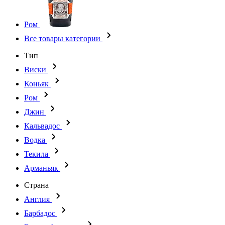
Ром
Все товары категории
Тип
Виски
Коньяк
Ром
Джин
Кальвадос
Водка
Текила
Арманьяк
Страна
Англия
Барбадос