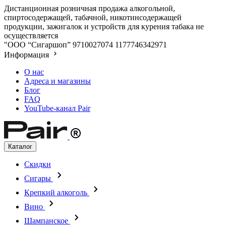
Дистанционная розничная продажа алкогольной,
спиртосодержащей, табачной, никотинсодержащей
продукции, зажигалок и устройств для курения табака не
осуществляется
"ООО “Сигаршоп”
9710027074
1177746342971
Информация
О нас
Адреса и магазины
Блог
FAQ
YouTube-канал Pair
Каталог
Скидки
Сигары
Крепкий алкоголь
Вино
Шампанское