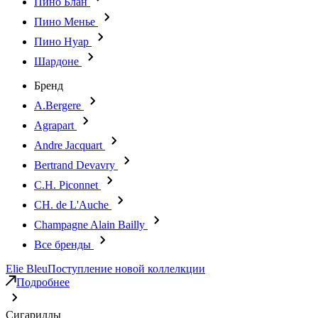
Пино Блан
Пино Менье
Пино Нуар
Шардоне
Бренд
A.Bergere
Agrapart
Andre Jacquart
Bertrand Devavry
C.H. Piconnet
CH. de L'Auche
Champagne Alain Bailly
Все бренды
Elie Bleu
Поступление новой коллелкции
Подробнее
Сигариллы