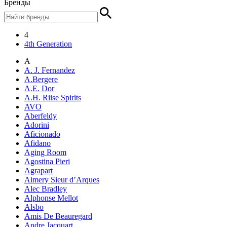
Бренды
4
4th Generation
A
A. J. Fernandez
A.Bergere
A.E. Dor
A.H. Riise Spirits
AVO
Aberfeldy
Adorini
Aficionado
Afidano
Aging Room
Agostina Pieri
Agrapart
Aimery Sieur d’Arques
Alec Bradley
Alphonse Mellot
Alsbo
Amis De Beauregard
Andre Jacquart