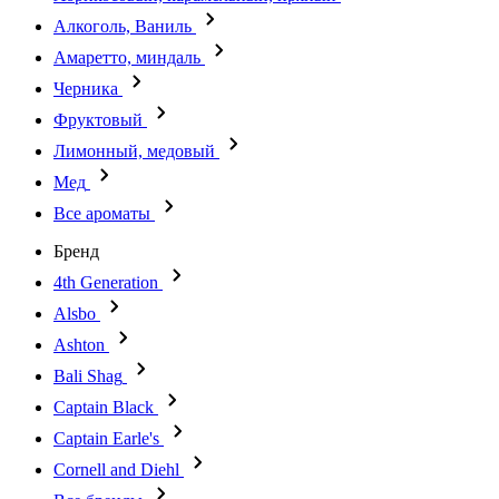
Алкоголь, Ваниль
Амаретто, миндаль
Черника
Фруктовый
Лимонный, медовый
Мед
Все ароматы
Бренд
4th Generation
Alsbo
Ashton
Bali Shag
Captain Black
Captain Earle's
Cornell and Diehl