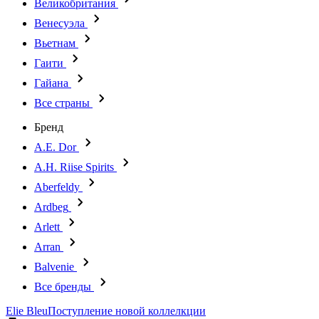
Великобритания
Венесуэла
Вьетнам
Гаити
Гайана
Все страны
Бренд
A.E. Dor
A.H. Riise Spirits
Aberfeldy
Ardbeg
Arlett
Arran
Balvenie
Все бренды
Elie Bleu
Поступление новой коллелкции