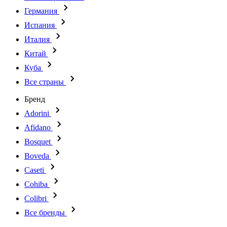
Германия
Испания
Италия
Китай
Куба
Все страны
Бренд
Adorini
Afidano
Bosquet
Boveda
Caseti
Cohiba
Colibri
Все бренды