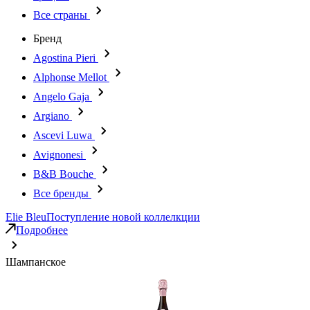
Все страны
Бренд
Agostina Pieri
Alphonse Mellot
Angelo Gaja
Argiano
Ascevi Luwa
Avignonesi
B&B Bouche
Все бренды
Elie Bleu
Поступление новой коллелкции
Подробнее
Шампанское