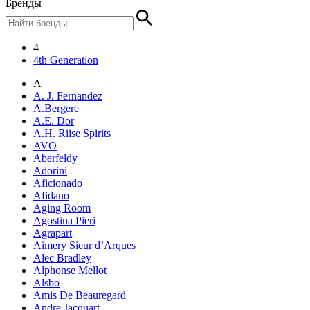
Бренды
4
4th Generation
A
A. J. Fernandez
A.Bergere
A.E. Dor
A.H. Riise Spirits
AVO
Aberfeldy
Adorini
Aficionado
Afidano
Aging Room
Agostina Pieri
Agrapart
Aimery Sieur d’Arques
Alec Bradley
Alphonse Mellot
Alsbo
Amis De Beauregard
Andre Jacquart