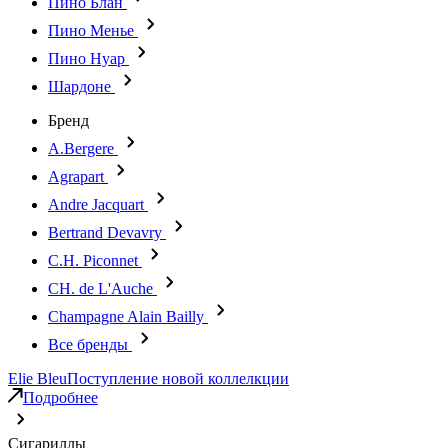
Пино Блан
Пино Менье
Пино Нуар
Шардоне
Бренд
A.Bergere
Agrapart
Andre Jacquart
Bertrand Devavry
C.H. Piconnet
CH. de L'Auche
Champagne Alain Bailly
Все бренды
Elie Bleu
Поступление новой коллелкции
Подробнее
Сигариллы