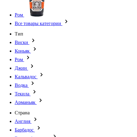
Ром
Все товары категории
Тип
Виски
Коньяк
Ром
Джин
Кальвадос
Водка
Текила
Арманьяк
Страна
Англия
Барбадос