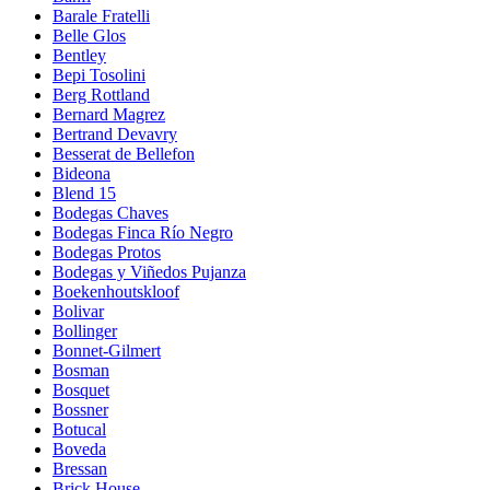
Barale Fratelli
Belle Glos
Bentley
Bepi Tosolini
Berg Rottland
Bernard Magrez
Bertrand Devavry
Besserat de Bellefon
Bideona
Blend 15
Bodegas Chaves
Bodegas Finca Río Negro
Bodegas Protos
Bodegas y Viñedos Pujanza
Boekenhoutskloof
Bolivar
Bollinger
Bonnet-Gilmert
Bosman
Bosquet
Bossner
Botucal
Boveda
Bressan
Brick House