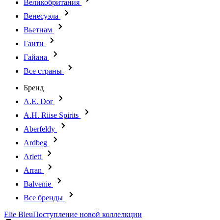
Великобритания
Венесуэла
Вьетнам
Гаити
Гайана
Все страны
Бренд
A.E. Dor
A.H. Riise Spirits
Aberfeldy
Ardbeg
Arlett
Arran
Balvenie
Все бренды
Elie Bleu
Поступление новой коллелкции