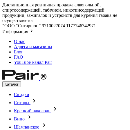
Дистанционная розничная продажа алкогольной,
спиртосодержащей, табачной, никотинсодержащей
продукции, зажигалок и устройств для курения табака не
осуществляется
"ООО “Сигаршоп”
9710027074
1177746342971
Информация
О нас
Адреса и магазины
Блог
FAQ
YouTube-канал Pair
Каталог
Скидки
Сигары
Крепкий алкоголь
Вино
Шампанское