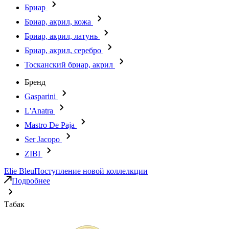
Бриар
Бриар, акрил, кожа
Бриар, акрил, латунь
Бриар, акрил, серебро
Тосканский бриар, акрил
Бренд
Gasparini
L'Anatra
Mastro De Paja
Ser Jacopo
ZIBI
Elie Bleu
Поступление новой коллелкции
Подробнее
Табак