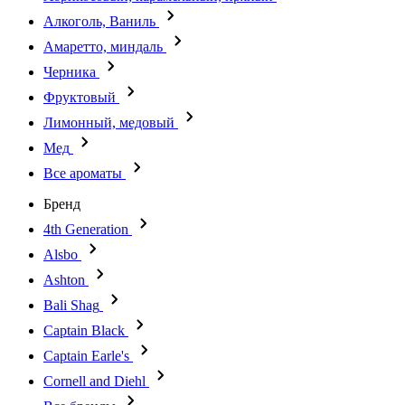
Алкоголь, Ваниль
Амаретто, миндаль
Черника
Фруктовый
Лимонный, медовый
Мед
Все ароматы
Бренд
4th Generation
Alsbo
Ashton
Bali Shag
Captain Black
Captain Earle's
Cornell and Diehl