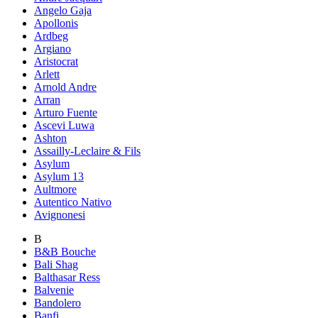
Angelo Gaja
Apollonis
Ardbeg
Argiano
Aristocrat
Arlett
Arnold Andre
Arran
Arturo Fuente
Ascevi Luwa
Ashton
Assailly-Leclaire & Fils
Asylum
Asylum 13
Aultmore
Autentico Nativo
Avignonesi
B
B&B Bouche
Bali Shag
Balthasar Ress
Balvenie
Bandolero
Banfi