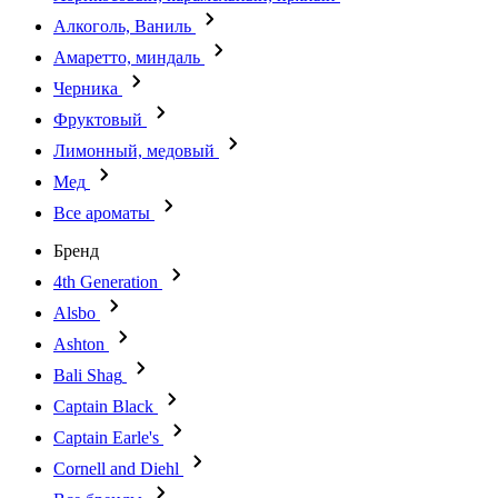
Алкоголь, Ваниль
Амаретто, миндаль
Черника
Фруктовый
Лимонный, медовый
Мед
Все ароматы
Бренд
4th Generation
Alsbo
Ashton
Bali Shag
Captain Black
Captain Earle's
Cornell and Diehl