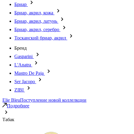
Бриар
Бриар, акрил, кожа
Бриар, акрил, латунь
Бриар, акрил, серебро
Тосканский бриар, акрил
Бренд
Gasparini
L'Anatra
Mastro De Paja
Ser Jacopo
ZIBI
Elie Bleu
Поступление новой коллелкции
Подробнее
Табак