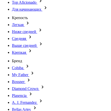
Top Aficionado
Для начинающих
Крепость
Легкая
Ниже средней
Средняя
Выше средней
Крепкая
Бренд
Cohiba
My Father
Bossner
Diamond Crown
Plasencia
A. J. Fernandez
Bellas Artes