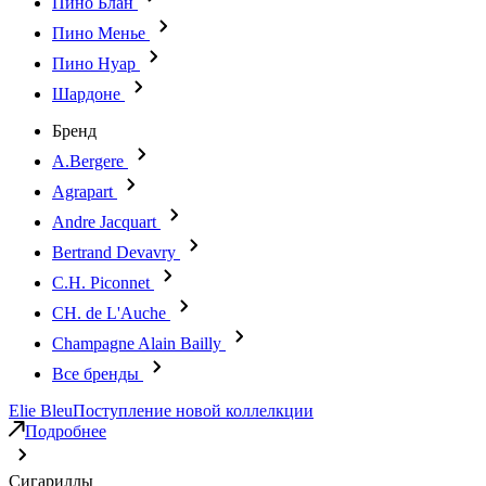
Пино Блан
Пино Менье
Пино Нуар
Шардоне
Бренд
A.Bergere
Agrapart
Andre Jacquart
Bertrand Devavry
C.H. Piconnet
CH. de L'Auche
Champagne Alain Bailly
Все бренды
Elie Bleu
Поступление новой коллелкции
Подробнее
Сигариллы