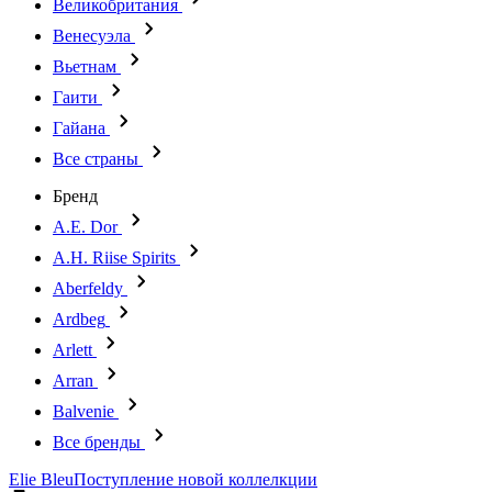
Великобритания
Венесуэла
Вьетнам
Гаити
Гайана
Все страны
Бренд
A.E. Dor
A.H. Riise Spirits
Aberfeldy
Ardbeg
Arlett
Arran
Balvenie
Все бренды
Elie Bleu
Поступление новой коллелкции