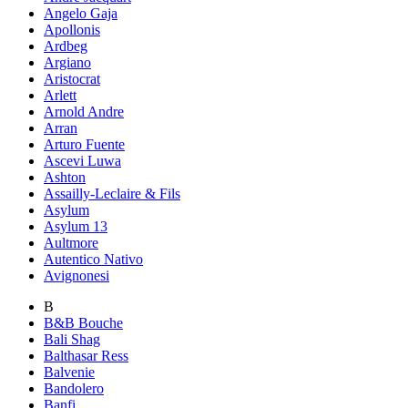
Angelo Gaja
Apollonis
Ardbeg
Argiano
Aristocrat
Arlett
Arnold Andre
Arran
Arturo Fuente
Ascevi Luwa
Ashton
Assailly-Leclaire & Fils
Asylum
Asylum 13
Aultmore
Autentico Nativo
Avignonesi
B
B&B Bouche
Bali Shag
Balthasar Ress
Balvenie
Bandolero
Banfi