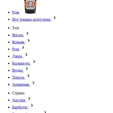
Ром
Все товары категории
Тип
Виски
Коньяк
Ром
Джин
Кальвадос
Водка
Текила
Арманьяк
Страна
Англия
Барбадос