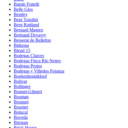
Barale Fratelli
Belle Glos
Bentley
Bepi Tosolini
Berg Rottland
Bernard Magrez
Bertrand Devavry
Besserat de Bellefon
Bideona
Blend 15
Bodegas Chaves
Bodegas Finca Río Negro
Bodegas Protos
Bodegas y Viñedos Pujanza
Boekenhoutskloof
Bolivar
Bollinger
Bonnet-Gilmert
Bosman
Bosquet
Bossner
Botucal
Boveda
Bressan
Brick House