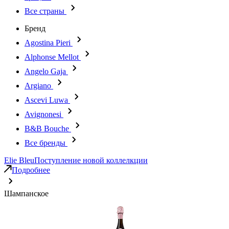
Все страны
Бренд
Agostina Pieri
Alphonse Mellot
Angelo Gaja
Argiano
Ascevi Luwa
Avignonesi
B&B Bouche
Все бренды
Elie Bleu
Поступление новой коллелкции
Подробнее
Шампанское