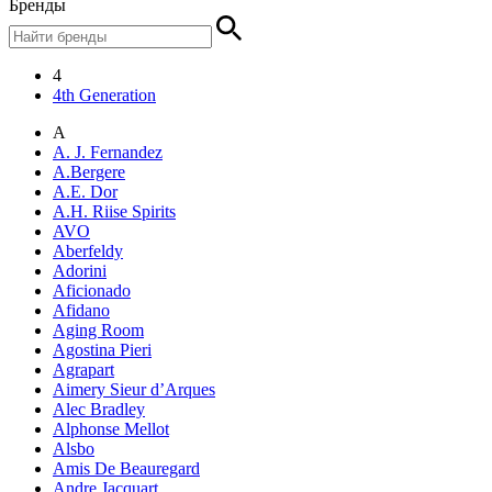
Бренды
4
4th Generation
A
A. J. Fernandez
A.Bergere
A.E. Dor
A.H. Riise Spirits
AVO
Aberfeldy
Adorini
Aficionado
Afidano
Aging Room
Agostina Pieri
Agrapart
Aimery Sieur d’Arques
Alec Bradley
Alphonse Mellot
Alsbo
Amis De Beauregard
Andre Jacquart