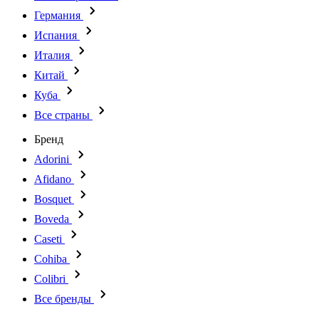
Германия
Испания
Италия
Китай
Куба
Все страны
Бренд
Adorini
Afidano
Bosquet
Boveda
Caseti
Cohiba
Colibri
Все бренды