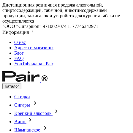
Дистанционная розничная продажа алкогольной,
спиртосодержащей, табачной, никотинсодержащей
продукции, зажигалок и устройств для курения табака не
осуществляется
"ООО “Сигаршоп”
9710027074
1177746342971
Информация
О нас
Адреса и магазины
Блог
FAQ
YouTube-канал Pair
Каталог
Скидки
Сигары
Крепкий алкоголь
Вино
Шампанское