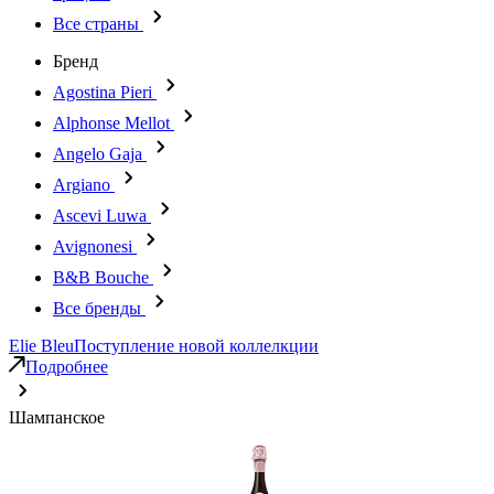
Все страны
Бренд
Agostina Pieri
Alphonse Mellot
Angelo Gaja
Argiano
Ascevi Luwa
Avignonesi
B&B Bouche
Все бренды
Elie Bleu
Поступление новой коллелкции
Подробнее
Шампанское