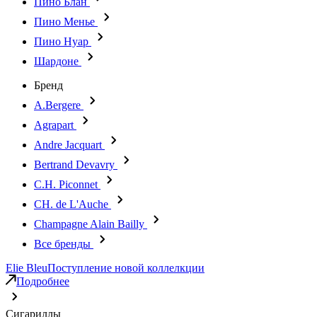
Пино Блан
Пино Менье
Пино Нуар
Шардоне
Бренд
A.Bergere
Agrapart
Andre Jacquart
Bertrand Devavry
C.H. Piconnet
CH. de L'Auche
Champagne Alain Bailly
Все бренды
Elie Bleu
Поступление новой коллелкции
Подробнее
Сигариллы