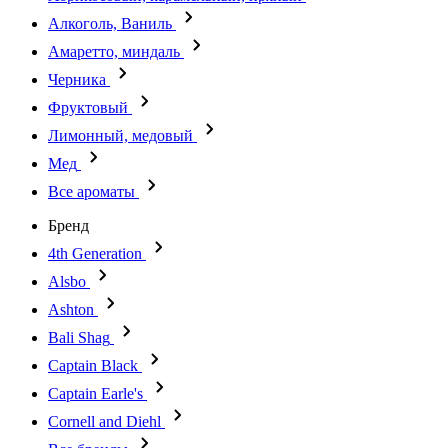
Алкоголь, Ваниль
Амаретто, миндаль
Черника
Фруктовый
Лимонный, медовый
Мед
Все ароматы
Бренд
4th Generation
Alsbo
Ashton
Bali Shag
Captain Black
Captain Earle's
Cornell and Diehl