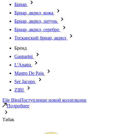
Бриар
Бриар, акрил, кожа
Бриар, акрил, латунь
Бриар, акрил, серебро
Тосканский бриар, акрил
Бренд
Gasparini
L'Anatra
Mastro De Paja
Ser Jacopo
ZIBI
Elie Bleu
Поступление новой коллелкции
Подробнее
Табак