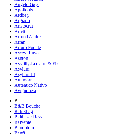
Angelo Gaja
Apollonis
Ardbeg
Argiano
Aristocrat
Arlett
Arnold Andre
Arran
Arturo Fuente
Ascevi Luwa
Ashton
Assailly-Leclaire & Fils
Asylum
Asylum 13
Aultmore
Autentico Nativo
Avignonesi
B
B&B Bouche
Bali Shag
Balthasar Ress
Balvenie
Bandolero
Banfi