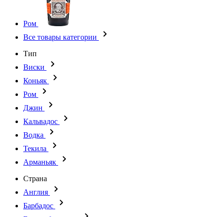
Ром
Все товары категории
Тип
Виски
Коньяк
Ром
Джин
Кальвадос
Водка
Текила
Арманьяк
Страна
Англия
Барбадос