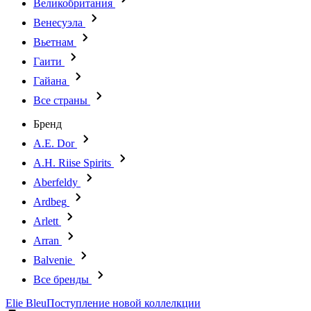
Великобритания
Венесуэла
Вьетнам
Гаити
Гайана
Все страны
Бренд
A.E. Dor
A.H. Riise Spirits
Aberfeldy
Ardbeg
Arlett
Arran
Balvenie
Все бренды
Elie Bleu
Поступление новой коллелкции