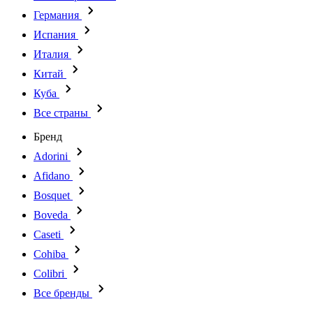
Германия
Испания
Италия
Китай
Куба
Все страны
Бренд
Adorini
Afidano
Bosquet
Boveda
Caseti
Cohiba
Colibri
Все бренды