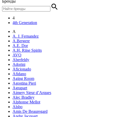
Бренды
4
4th Generation
A
A. J. Fernandez
A.Bergere
A.E. Dor
A.H. Riise Spirits
AVO
Aberfeldy
Adorini
Aficionado
Afidano
Aging Room
Agostina Pieri
Agrapart
Aimery Sieur d’Arques
Alec Bradley
Alphonse Mellot
Alsbo
Amis De Beauregard
Andre Jacquart