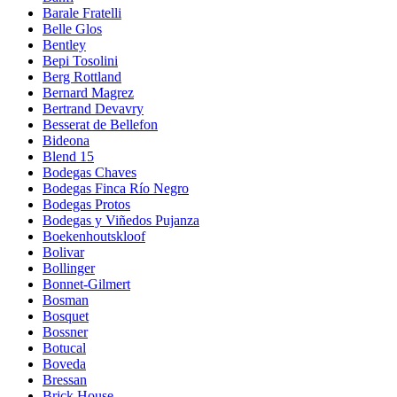
Barale Fratelli
Belle Glos
Bentley
Bepi Tosolini
Berg Rottland
Bernard Magrez
Bertrand Devavry
Besserat de Bellefon
Bideona
Blend 15
Bodegas Chaves
Bodegas Finca Río Negro
Bodegas Protos
Bodegas y Viñedos Pujanza
Boekenhoutskloof
Bolivar
Bollinger
Bonnet-Gilmert
Bosman
Bosquet
Bossner
Botucal
Boveda
Bressan
Brick House