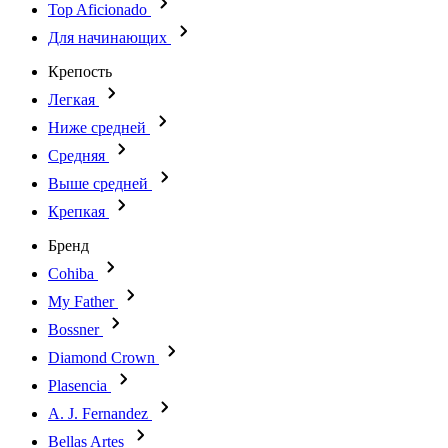
Top Aficionado
Для начинающих
Крепость
Легкая
Ниже средней
Средняя
Выше средней
Крепкая
Бренд
Cohiba
My Father
Bossner
Diamond Crown
Plasencia
A. J. Fernandez
Bellas Artes