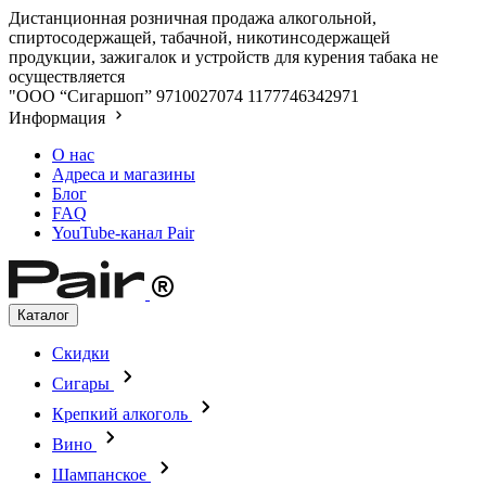
Дистанционная розничная продажа алкогольной,
спиртосодержащей, табачной, никотинсодержащей
продукции, зажигалок и устройств для курения табака не
осуществляется
"ООО “Сигаршоп”
9710027074
1177746342971
Информация
О нас
Адреса и магазины
Блог
FAQ
YouTube-канал Pair
Каталог
Скидки
Сигары
Крепкий алкоголь
Вино
Шампанское