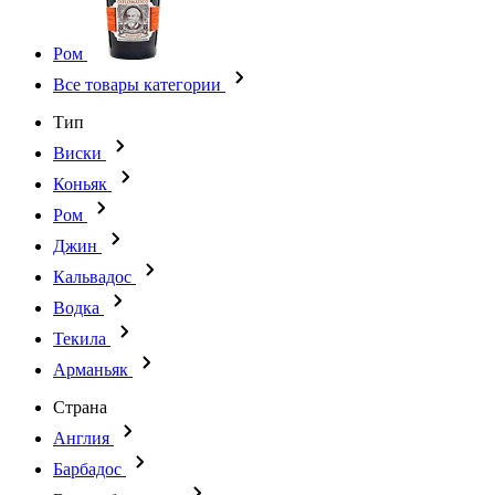
Ром
Все товары категории
Тип
Виски
Коньяк
Ром
Джин
Кальвадос
Водка
Текила
Арманьяк
Страна
Англия
Барбадос