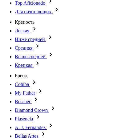
Top Aficionado
Для начинающих
Крепость
Легкая
Ниже средней
Средняя
Выше средней
Крепкая
Бренд
Cohiba
My Father
Bossner
Diamond Crown
Plasencia
A. J. Fernandez
Bellas Artes