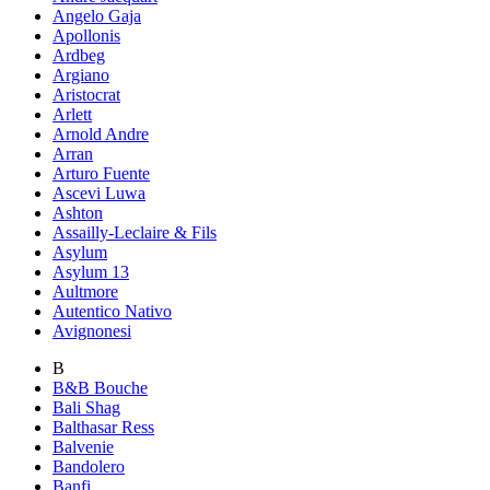
Angelo Gaja
Apollonis
Ardbeg
Argiano
Aristocrat
Arlett
Arnold Andre
Arran
Arturo Fuente
Ascevi Luwa
Ashton
Assailly-Leclaire & Fils
Asylum
Asylum 13
Aultmore
Autentico Nativo
Avignonesi
B
B&B Bouche
Bali Shag
Balthasar Ress
Balvenie
Bandolero
Banfi