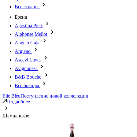
Все страны
Бренд
Agostina Pieri
Alphonse Mellot
Angelo Gaja
Argiano
Ascevi Luwa
Avignonesi
B&B Bouche
Все бренды
Elie Bleu
Поступление новой коллелкции
Подробнее
Шампанское