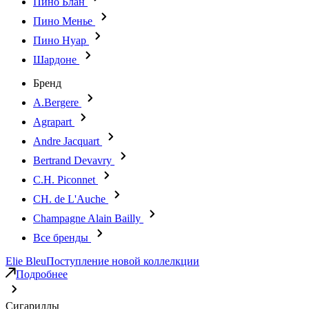
Пино Блан
Пино Менье
Пино Нуар
Шардоне
Бренд
A.Bergere
Agrapart
Andre Jacquart
Bertrand Devavry
C.H. Piconnet
CH. de L'Auche
Champagne Alain Bailly
Все бренды
Elie Bleu
Поступление новой коллелкции
Подробнее
Сигариллы