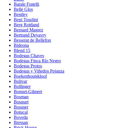
Barale Fratelli
Belle Glos
Bentley
Bepi Tosolini
Berg Rottland
Bernard Magrez
Bertrand Devavry
Besserat de Bellefon
Bideona
Blend 15
Bodegas Chaves
Bodegas Finca Río Negro
Bodegas Protos
Bodegas y Viñedos Pujanza
Boekenhoutskloof
Bolivar
Bollinger
Bonnet-Gilmert
Bosman
Bosquet
Bossner
Botucal
Boveda
Bressan
Brick House