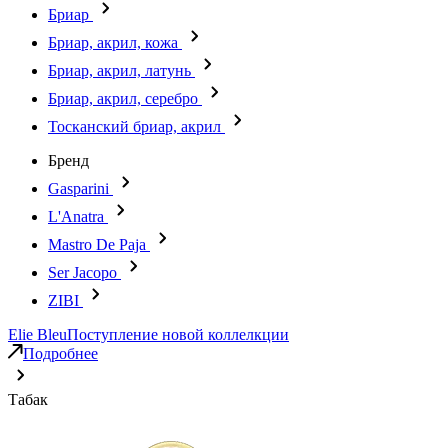
Бриар
Бриар, акрил, кожа
Бриар, акрил, латунь
Бриар, акрил, серебро
Тосканский бриар, акрил
Бренд
Gasparini
L'Anatra
Mastro De Paja
Ser Jacopo
ZIBI
Elie Bleu
Поступление новой коллелкции
Подробнее
Табак