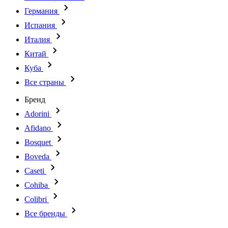
Германия
Испания
Италия
Китай
Куба
Все страны
Бренд
Adorini
Afidano
Bosquet
Boveda
Caseti
Cohiba
Colibri
Все бренды