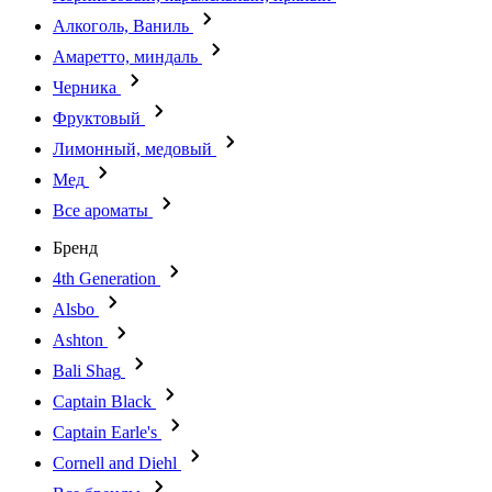
Алкоголь, Ваниль
Амаретто, миндаль
Черника
Фруктовый
Лимонный, медовый
Мед
Все ароматы
Бренд
4th Generation
Alsbo
Ashton
Bali Shag
Captain Black
Captain Earle's
Cornell and Diehl