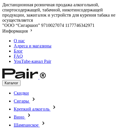
Дистанционная розничная продажа алкогольной,
спиртосодержащей, табачной, никотинсодержащей
продукции, зажигалок и устройств для курения табака не
осуществляется
"ООО “Сигаршоп”
9710027074
1177746342971
Информация
О нас
Адреса и магазины
Блог
FAQ
YouTube-канал Pair
Каталог
Скидки
Сигары
Крепкий алкоголь
Вино
Шампанское