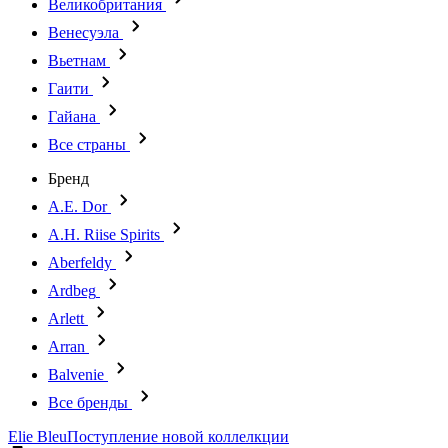
Великобритания
Венесуэла
Вьетнам
Гаити
Гайана
Все страны
Бренд
A.E. Dor
A.H. Riise Spirits
Aberfeldy
Ardbeg
Arlett
Arran
Balvenie
Все бренды
Elie Bleu
Поступление новой коллелкции