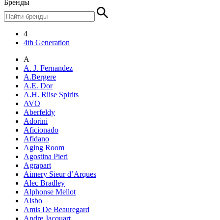
Бренды
4
4th Generation
A
A. J. Fernandez
A.Bergere
A.E. Dor
A.H. Riise Spirits
AVO
Aberfeldy
Adorini
Aficionado
Afidano
Aging Room
Agostina Pieri
Agrapart
Aimery Sieur d’Arques
Alec Bradley
Alphonse Mellot
Alsbo
Amis De Beauregard
Andre Jacquart