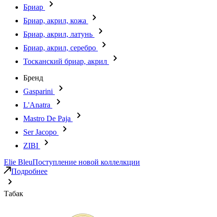
Бриар
Бриар, акрил, кожа
Бриар, акрил, латунь
Бриар, акрил, серебро
Тосканский бриар, акрил
Бренд
Gasparini
L'Anatra
Mastro De Paja
Ser Jacopo
ZIBI
Elie Bleu
Поступление новой коллелкции
Подробнее
Табак