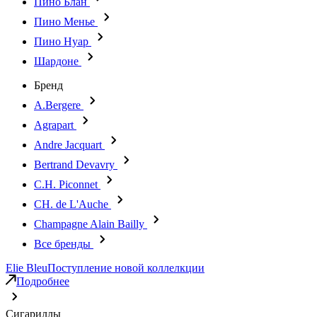
Пино Блан
Пино Менье
Пино Нуар
Шардоне
Бренд
A.Bergere
Agrapart
Andre Jacquart
Bertrand Devavry
C.H. Piconnet
CH. de L'Auche
Champagne Alain Bailly
Все бренды
Elie Bleu
Поступление новой коллелкции
Подробнее
Сигариллы