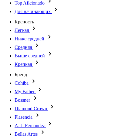
Top Aficionado
Для начинающих
Крепость
Легкая
Ниже средней
Средняя
Выше средней
Крепкая
Бренд
Cohiba
My Father
Bossner
Diamond Crown
Plasencia
A. J. Fernandez
Bellas Artes