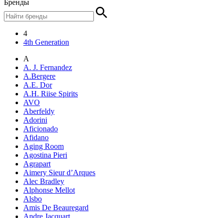
Бренды
4
4th Generation
A
A. J. Fernandez
A.Bergere
A.E. Dor
A.H. Riise Spirits
AVO
Aberfeldy
Adorini
Aficionado
Afidano
Aging Room
Agostina Pieri
Agrapart
Aimery Sieur d’Arques
Alec Bradley
Alphonse Mellot
Alsbo
Amis De Beauregard
Andre Jacquart