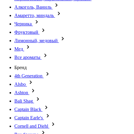
Алкоголь, Ваниль
Амаретто, миндаль
Черника
Фруктовый
Лимонный, медовый
Мед
Все ароматы
Бренд
4th Generation
Alsbo
Ashton
Bali Shag
Captain Black
Captain Earle's
Cornell and Diehl