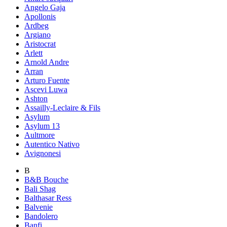
Angelo Gaja
Apollonis
Ardbeg
Argiano
Aristocrat
Arlett
Arnold Andre
Arran
Arturo Fuente
Ascevi Luwa
Ashton
Assailly-Leclaire & Fils
Asylum
Asylum 13
Aultmore
Autentico Nativo
Avignonesi
B
B&B Bouche
Bali Shag
Balthasar Ress
Balvenie
Bandolero
Banfi