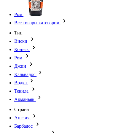
Ром
Все товары категории
Тип
Виски
Коньяк
Ром
Джин
Кальвадос
Водка
Текила
Арманьяк
Страна
Англия
Барбадос