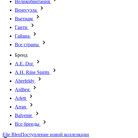
Великобритания
Венесуэла
Вьетнам
Гаити
Гайана
Все страны
Бренд
A.E. Dor
A.H. Riise Spirits
Aberfeldy
Ardbeg
Arlett
Arran
Balvenie
Все бренды
Elie Bleu
Поступление новой коллелкции