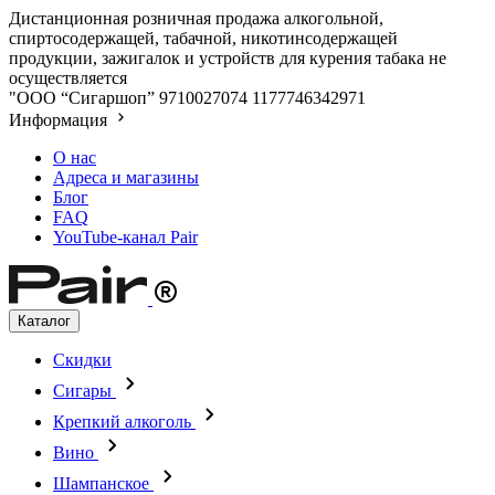
Дистанционная розничная продажа алкогольной,
спиртосодержащей, табачной, никотинсодержащей
продукции, зажигалок и устройств для курения табака не
осуществляется
"ООО “Сигаршоп”
9710027074
1177746342971
Информация
О нас
Адреса и магазины
Блог
FAQ
YouTube-канал Pair
Каталог
Скидки
Сигары
Крепкий алкоголь
Вино
Шампанское