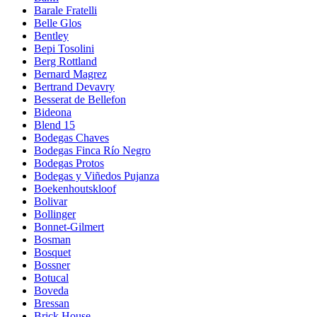
Barale Fratelli
Belle Glos
Bentley
Bepi Tosolini
Berg Rottland
Bernard Magrez
Bertrand Devavry
Besserat de Bellefon
Bideona
Blend 15
Bodegas Chaves
Bodegas Finca Río Negro
Bodegas Protos
Bodegas y Viñedos Pujanza
Boekenhoutskloof
Bolivar
Bollinger
Bonnet-Gilmert
Bosman
Bosquet
Bossner
Botucal
Boveda
Bressan
Brick House