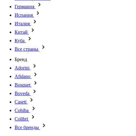
Германия
Испания
Италия
Китай
Куба
Все страны
Бренд
Adorini
Afidano
Bosquet
Boveda
Caseti
Cohiba
Colibri
Все бренды