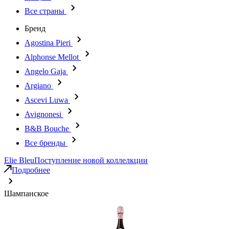
Все страны
Бренд
Agostina Pieri
Alphonse Mellot
Angelo Gaja
Argiano
Ascevi Luwa
Avignonesi
B&B Bouche
Все бренды
Elie Bleu
Поступление новой коллелкции
Подробнее
Шампанское