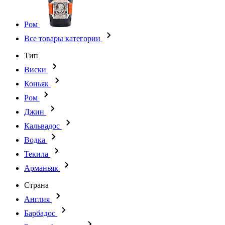
Ром
Все товары категории
Тип
Виски
Коньяк
Ром
Джин
Кальвадос
Водка
Текила
Арманьяк
Страна
Англия
Барбадос