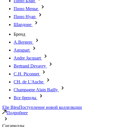
Пино Блан
Пино Менье
Пино Нуар
Шардоне
Бренд
A.Bergere
Agrapart
Andre Jacquart
Bertrand Devavry
C.H. Piconnet
CH. de L'Auche
Champagne Alain Bailly
Все бренды
Elie Bleu
Поступление новой коллелкции
Подробнее
Сигариллы