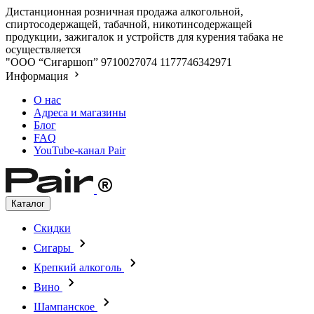
Дистанционная розничная продажа алкогольной,
спиртосодержащей, табачной, никотинсодержащей
продукции, зажигалок и устройств для курения табака не
осуществляется
"ООО “Сигаршоп”
9710027074
1177746342971
Информация
О нас
Адреса и магазины
Блог
FAQ
YouTube-канал Pair
Каталог
Скидки
Сигары
Крепкий алкоголь
Вино
Шампанское