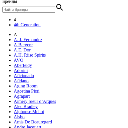
Бренды
4
4th Generation
A
A. J. Fernandez
A.Bergere
A.E. Dor
A.H. Riise Spirits
AVO
Aberfeldy
Adorini
Aficionado
Afidano
Aging Room
Agostina Pieri
Agrapart
Aimery Sieur d’Arques
Alec Bradley
Alphonse Mellot
Alsbo
Amis De Beauregard
Andre Jacquart