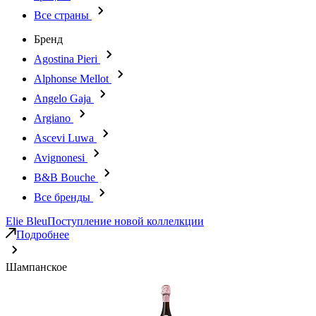
Все страны
Бренд
Agostina Pieri
Alphonse Mellot
Angelo Gaja
Argiano
Ascevi Luwa
Avignonesi
B&B Bouche
Все бренды
Elie Bleu
Поступление новой коллелкции
Подробнее
Шампанское