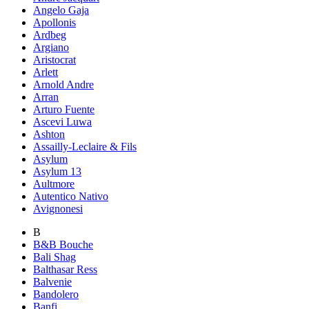
Angelo Gaja
Apollonis
Ardbeg
Argiano
Aristocrat
Arlett
Arnold Andre
Arran
Arturo Fuente
Ascevi Luwa
Ashton
Assailly-Leclaire & Fils
Asylum
Asylum 13
Aultmore
Autentico Nativo
Avignonesi
B
B&B Bouche
Bali Shag
Balthasar Ress
Balvenie
Bandolero
Banfi