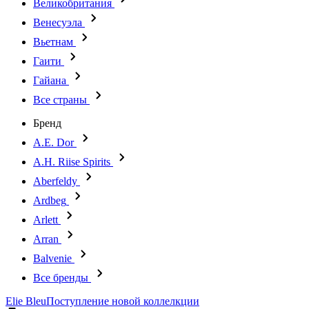
Великобритания
Венесуэла
Вьетнам
Гаити
Гайана
Все страны
Бренд
A.E. Dor
A.H. Riise Spirits
Aberfeldy
Ardbeg
Arlett
Arran
Balvenie
Все бренды
Elie Bleu
Поступление новой коллелкции