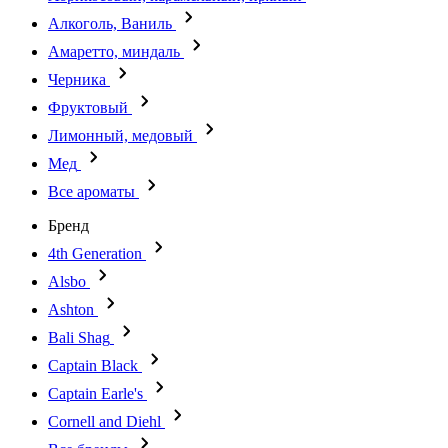
Алкоголь, Ваниль
Амаретто, миндаль
Черника
Фруктовый
Лимонный, медовый
Мед
Все ароматы
Бренд
4th Generation
Alsbo
Ashton
Bali Shag
Captain Black
Captain Earle's
Cornell and Diehl