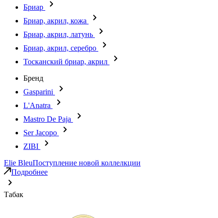
Бриар
Бриар, акрил, кожа
Бриар, акрил, латунь
Бриар, акрил, серебро
Тосканский бриар, акрил
Бренд
Gasparini
L'Anatra
Mastro De Paja
Ser Jacopo
ZIBI
Elie Bleu
Поступление новой коллелкции
Подробнее
Табак