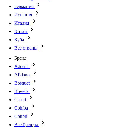
Германия
Испания
Италия
Китай
Куба
Все страны
Бренд
Adorini
Afidano
Bosquet
Boveda
Caseti
Cohiba
Colibri
Все бренды