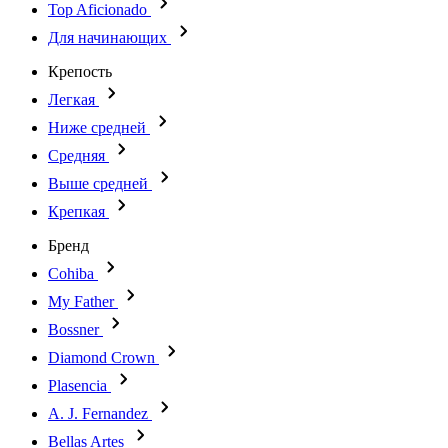
Top Aficionado
Для начинающих
Крепость
Легкая
Ниже средней
Средняя
Выше средней
Крепкая
Бренд
Cohiba
My Father
Bossner
Diamond Crown
Plasencia
A. J. Fernandez
Bellas Artes