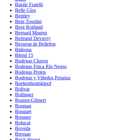
Barale Fratelli
Belle Glos
Bentley
Bepi Tosolini
Berg Rottland
Bernard Magrez
Bertrand Devavry
Besserat de Bellefon
Bideona
Blend 15
Bodegas Chaves
Bodegas Finca Río Negro
Bodegas Protos
Bodegas y Viñedos Pujanza
Boekenhoutskloof
Bolivar
Bollinger
Bonnet-Gilmert
Bosman
Bosquet
Bossner
Botucal
Boveda
Bressan
Brick House