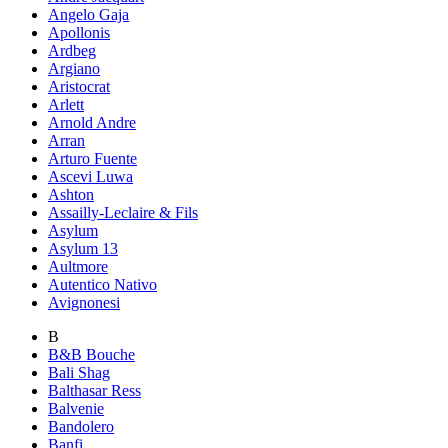
Angelo Gaja
Apollonis
Ardbeg
Argiano
Aristocrat
Arlett
Arnold Andre
Arran
Arturo Fuente
Ascevi Luwa
Ashton
Assailly-Leclaire & Fils
Asylum
Asylum 13
Aultmore
Autentico Nativo
Avignonesi
B
B&B Bouche
Bali Shag
Balthasar Ress
Balvenie
Bandolero
Banfi