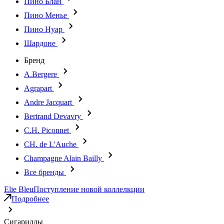
Пино Блан
Пино Менье
Пино Нуар
Шардоне
Бренд
A.Bergere
Agrapart
Andre Jacquart
Bertrand Devavry
C.H. Piconnet
CH. de L'Auche
Champagne Alain Bailly
Все бренды
Elie Bleu
Поступление новой коллелкции
Подробнее
Сигариллы