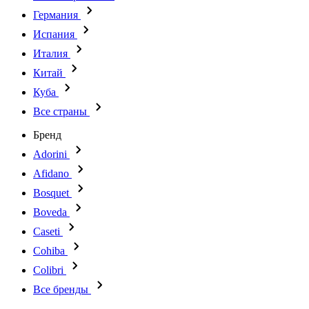
Германия
Испания
Италия
Китай
Куба
Все страны
Бренд
Adorini
Afidano
Bosquet
Boveda
Caseti
Cohiba
Colibri
Все бренды