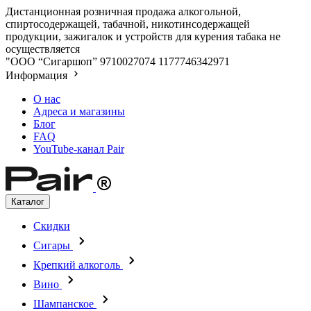
Дистанционная розничная продажа алкогольной,
спиртосодержащей, табачной, никотинсодержащей
продукции, зажигалок и устройств для курения табака не
осуществляется
"ООО “Сигаршоп”
9710027074
1177746342971
Информация
О нас
Адреса и магазины
Блог
FAQ
YouTube-канал Pair
Каталог
Скидки
Сигары
Крепкий алкоголь
Вино
Шампанское