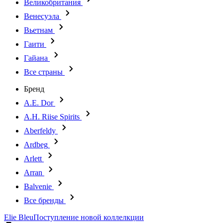
Великобритания
Венесуэла
Вьетнам
Гаити
Гайана
Все страны
Бренд
A.E. Dor
A.H. Riise Spirits
Aberfeldy
Ardbeg
Arlett
Arran
Balvenie
Все бренды
Elie Bleu
Поступление новой коллелкции