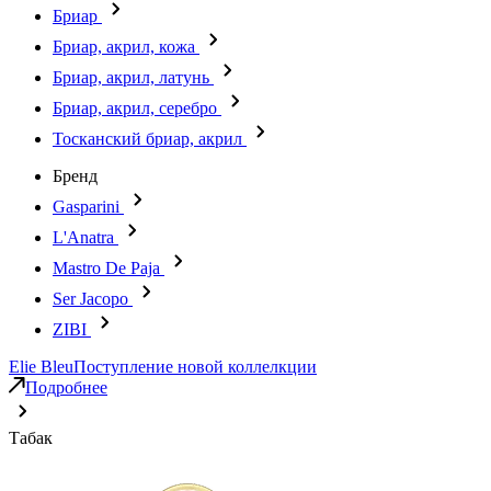
Бриар
Бриар, акрил, кожа
Бриар, акрил, латунь
Бриар, акрил, серебро
Тосканский бриар, акрил
Бренд
Gasparini
L'Anatra
Mastro De Paja
Ser Jacopo
ZIBI
Elie Bleu
Поступление новой коллелкции
Подробнее
Табак