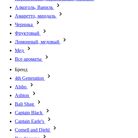
Алкоголь, Ваниль
Амаретто, миндаль
Черника
Фруктовый
Лимонный, медовый
Мед
Все ароматы
Бренд
4th Generation
Alsbo
Ashton
Bali Shag
Captain Black
Captain Earle's
Cornell and Diehl