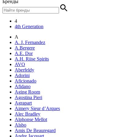
Бренды
4
4th Generation
A
A. J. Fernandez
A.Bergere
A.E. Dor
A.H. Riise Spirits
AVO
Aberfeldy
Adorini
Aficionado
Afidano
Aging Room
Agostina Pieri
Agrapart
Aimery Sieur d’Arques
Alec Bradley
Alphonse Mellot
Alsbo
Amis De Beauregard
Andre Jacquart