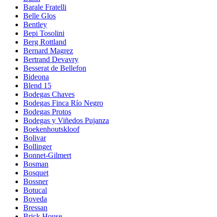
Barale Fratelli
Belle Glos
Bentley
Bepi Tosolini
Berg Rottland
Bernard Magrez
Bertrand Devavry
Besserat de Bellefon
Bideona
Blend 15
Bodegas Chaves
Bodegas Finca Río Negro
Bodegas Protos
Bodegas y Viñedos Pujanza
Boekenhoutskloof
Bolivar
Bollinger
Bonnet-Gilmert
Bosman
Bosquet
Bossner
Botucal
Boveda
Bressan
Brick House