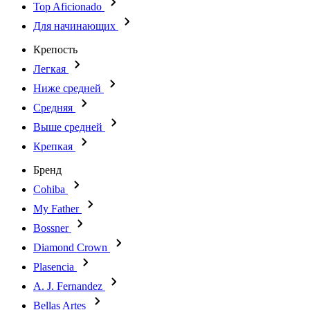
Top Aficionado
Для начинающих
Крепость
Легкая
Ниже средней
Средняя
Выше средней
Крепкая
Бренд
Cohiba
My Father
Bossner
Diamond Crown
Plasencia
A. J. Fernandez
Bellas Artes