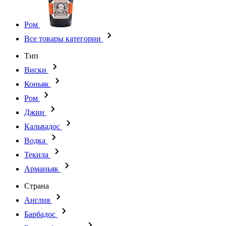
Ром
Все товары категории
Тип
Виски
Коньяк
Ром
Джин
Кальвадос
Водка
Текила
Арманьяк
Страна
Англия
Барбадос