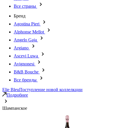
Все страны
Бренд
Agostina Pieri
Alphonse Mellot
Angelo Gaja
Argiano
Ascevi Luwa
Avignonesi
B&B Bouche
Все бренды
Elie Bleu
Поступление новой коллелкции
Подробнее
Шампанское