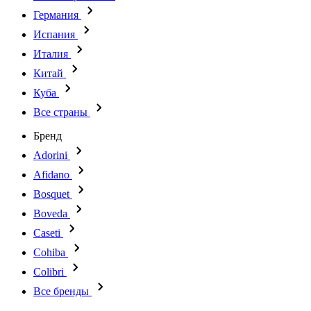
Германия
Испания
Италия
Китай
Куба
Все страны
Бренд
Adorini
Afidano
Bosquet
Boveda
Caseti
Cohiba
Colibri
Все бренды