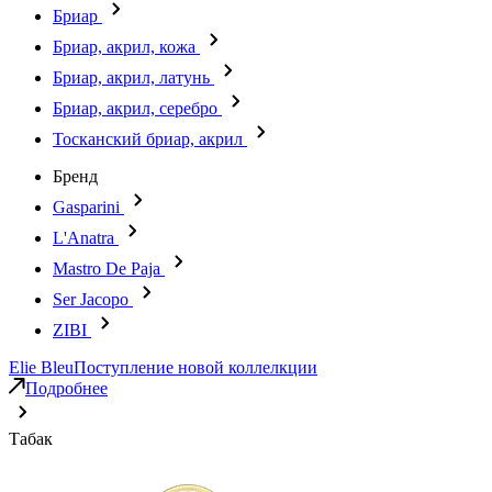
Бриар
Бриар, акрил, кожа
Бриар, акрил, латунь
Бриар, акрил, серебро
Тосканский бриар, акрил
Бренд
Gasparini
L'Anatra
Mastro De Paja
Ser Jacopo
ZIBI
Elie Bleu
Поступление новой коллелкции
Подробнее
Табак