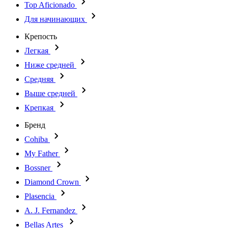
Top Aficionado
Для начинающих
Крепость
Легкая
Ниже средней
Средняя
Выше средней
Крепкая
Бренд
Cohiba
My Father
Bossner
Diamond Crown
Plasencia
A. J. Fernandez
Bellas Artes