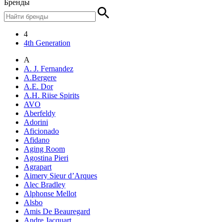
Бренды
4
4th Generation
A
A. J. Fernandez
A.Bergere
A.E. Dor
A.H. Riise Spirits
AVO
Aberfeldy
Adorini
Aficionado
Afidano
Aging Room
Agostina Pieri
Agrapart
Aimery Sieur d’Arques
Alec Bradley
Alphonse Mellot
Alsbo
Amis De Beauregard
Andre Jacquart