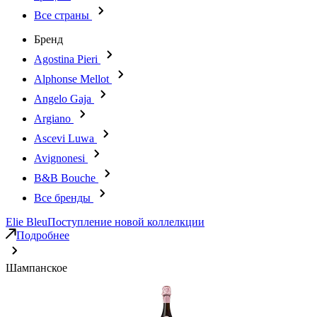
Все страны
Бренд
Agostina Pieri
Alphonse Mellot
Angelo Gaja
Argiano
Ascevi Luwa
Avignonesi
B&B Bouche
Все бренды
Elie Bleu
Поступление новой коллелкции
Подробнее
Шампанское