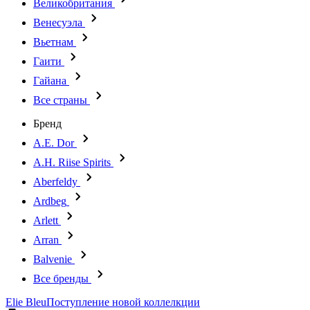
Великобритания
Венесуэла
Вьетнам
Гаити
Гайана
Все страны
Бренд
A.E. Dor
A.H. Riise Spirits
Aberfeldy
Ardbeg
Arlett
Arran
Balvenie
Все бренды
Elie Bleu
Поступление новой коллелкции