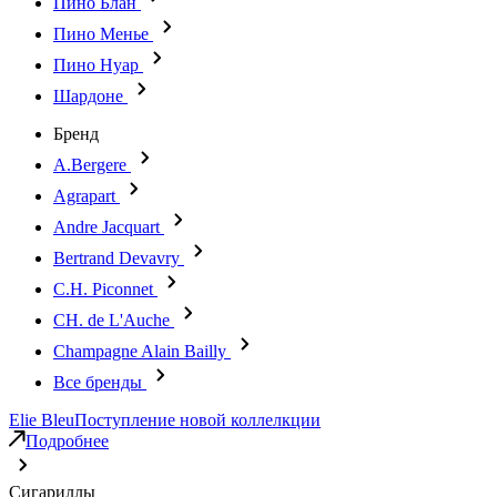
Пино Блан
Пино Менье
Пино Нуар
Шардоне
Бренд
A.Bergere
Agrapart
Andre Jacquart
Bertrand Devavry
C.H. Piconnet
CH. de L'Auche
Champagne Alain Bailly
Все бренды
Elie Bleu
Поступление новой коллелкции
Подробнее
Сигариллы