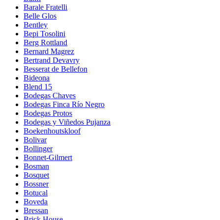
Barale Fratelli
Belle Glos
Bentley
Bepi Tosolini
Berg Rottland
Bernard Magrez
Bertrand Devavry
Besserat de Bellefon
Bideona
Blend 15
Bodegas Chaves
Bodegas Finca Río Negro
Bodegas Protos
Bodegas y Viñedos Pujanza
Boekenhoutskloof
Bolivar
Bollinger
Bonnet-Gilmert
Bosman
Bosquet
Bossner
Botucal
Boveda
Bressan
Brick House