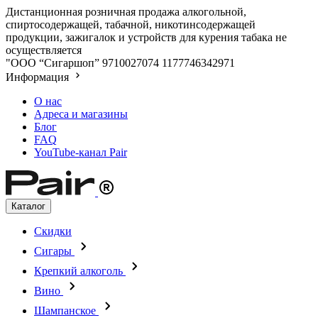
Дистанционная розничная продажа алкогольной,
спиртосодержащей, табачной, никотинсодержащей
продукции, зажигалок и устройств для курения табака не
осуществляется
"ООО “Сигаршоп”
9710027074
1177746342971
Информация
О нас
Адреса и магазины
Блог
FAQ
YouTube-канал Pair
Каталог
Скидки
Сигары
Крепкий алкоголь
Вино
Шампанское