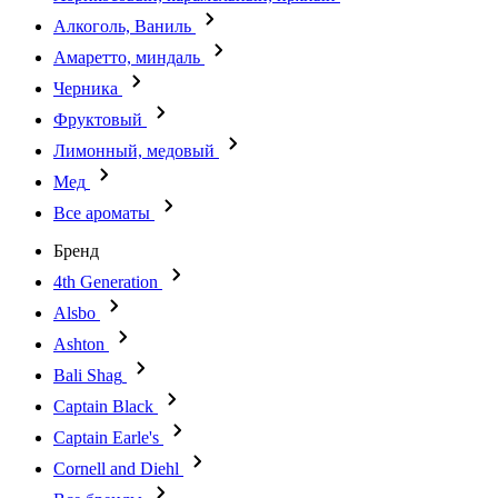
Алкоголь, Ваниль
Амаретто, миндаль
Черника
Фруктовый
Лимонный, медовый
Мед
Все ароматы
Бренд
4th Generation
Alsbo
Ashton
Bali Shag
Captain Black
Captain Earle's
Cornell and Diehl