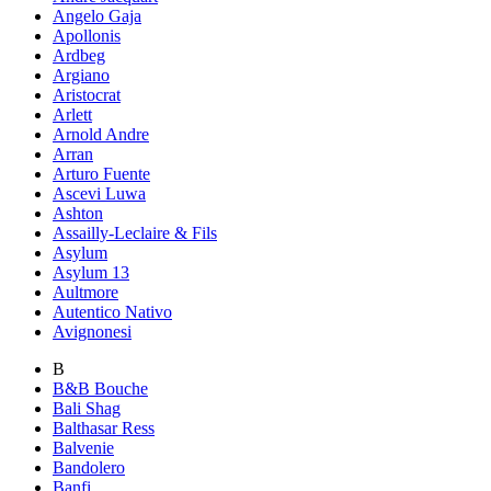
Angelo Gaja
Apollonis
Ardbeg
Argiano
Aristocrat
Arlett
Arnold Andre
Arran
Arturo Fuente
Ascevi Luwa
Ashton
Assailly-Leclaire & Fils
Asylum
Asylum 13
Aultmore
Autentico Nativo
Avignonesi
B
B&B Bouche
Bali Shag
Balthasar Ress
Balvenie
Bandolero
Banfi