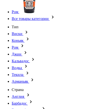
Ром
Все товары категории
Тип
Виски
Коньяк
Ром
Джин
Кальвадос
Водка
Текила
Арманьяк
Страна
Англия
Барбадос