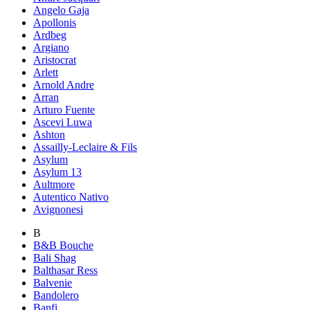
Angelo Gaja
Apollonis
Ardbeg
Argiano
Aristocrat
Arlett
Arnold Andre
Arran
Arturo Fuente
Ascevi Luwa
Ashton
Assailly-Leclaire & Fils
Asylum
Asylum 13
Aultmore
Autentico Nativo
Avignonesi
B
B&B Bouche
Bali Shag
Balthasar Ress
Balvenie
Bandolero
Banfi