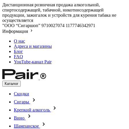
Дистанционная розничная продажа алкогольной,
спиртосодержащей, табачной, никотинсодержащей
продукции, зажигалок и устройств для курения табака не
осуществляется
"ООО “Сигаршоп”
9710027074
1177746342971
Информация
О нас
Адреса и магазины
Блог
FAQ
YouTube-канал Pair
Каталог
Скидки
Сигары
Крепкий алкоголь
Вино
Шампанское