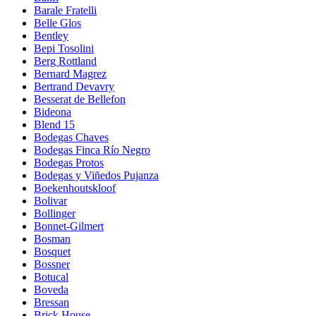
Barale Fratelli
Belle Glos
Bentley
Bepi Tosolini
Berg Rottland
Bernard Magrez
Bertrand Devavry
Besserat de Bellefon
Bideona
Blend 15
Bodegas Chaves
Bodegas Finca Río Negro
Bodegas Protos
Bodegas y Viñedos Pujanza
Boekenhoutskloof
Bolivar
Bollinger
Bonnet-Gilmert
Bosman
Bosquet
Bossner
Botucal
Boveda
Bressan
Brick House