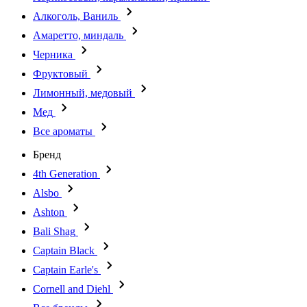
Алкоголь, Ваниль
Амаретто, миндаль
Черника
Фруктовый
Лимонный, медовый
Мед
Все ароматы
Бренд
4th Generation
Alsbo
Ashton
Bali Shag
Captain Black
Captain Earle's
Cornell and Diehl