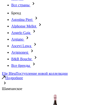
Все страны
Бренд
Agostina Pieri
Alphonse Mellot
Angelo Gaja
Argiano
Ascevi Luwa
Avignonesi
B&B Bouche
Все бренды
Elie Bleu
Поступление новой коллелкции
Подробнее
Шампанское