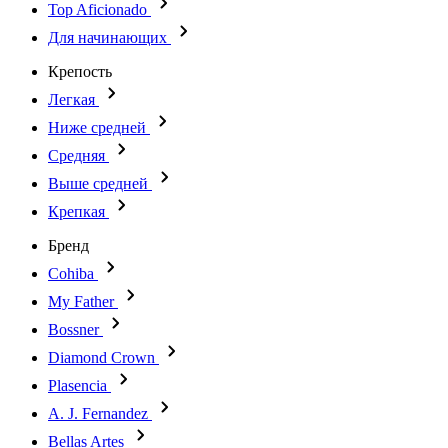
Top Aficionado
Для начинающих
Крепость
Легкая
Ниже средней
Средняя
Выше средней
Крепкая
Бренд
Cohiba
My Father
Bossner
Diamond Crown
Plasencia
A. J. Fernandez
Bellas Artes