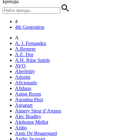
Бренды
4
4th Generation
A
A. J. Fernandez
A.Bergere
A.E. Dor
A.H. Riise Spirits
AVO
Aberfeldy
Adorini
Aficionado
Afidano
Aging Room
Agostina Pieri
Agrapart
Aimery Sieur d’Arques
Alec Bradley
Alphonse Mellot
Alsbo
Amis De Beauregard
Andre Jacquart