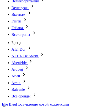
Великобритания
Венесуэла
Вьетнам
Гаити
Гайана
Все страны
Бренд
A.E. Dor
A.H. Riise Spirits
Aberfeldy
Ardbeg
Arlett
Arran
Balvenie
Все бренды
Elie Bleu
Поступление новой коллелкции