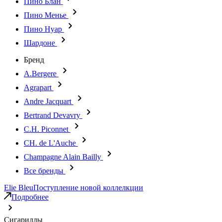
Пино Блан
Пино Менье
Пино Нуар
Шардоне
Бренд
A.Bergere
Agrapart
Andre Jacquart
Bertrand Devavry
C.H. Piconnet
CH. de L'Auche
Champagne Alain Bailly
Все бренды
Elie Bleu
Поступление новой коллелкции
Подробнее
Сигариллы