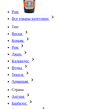
Ром
Все товары категории
Тип
Виски
Коньяк
Ром
Джин
Кальвадос
Водка
Текила
Арманьяк
Страна
Англия
Барбадос