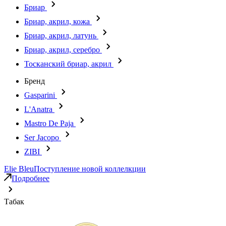
Бриар
Бриар, акрил, кожа
Бриар, акрил, латунь
Бриар, акрил, серебро
Тосканский бриар, акрил
Бренд
Gasparini
L'Anatra
Mastro De Paja
Ser Jacopo
ZIBI
Elie Bleu
Поступление новой коллелкции
Подробнее
Табак