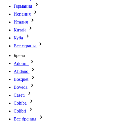
Германия
Испания
Италия
Китай
Куба
Все страны
Бренд
Adorini
Afidano
Bosquet
Boveda
Caseti
Cohiba
Colibri
Все бренды