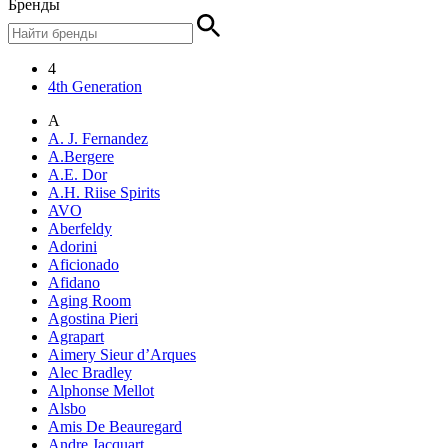
Бренды
4
4th Generation
A
A. J. Fernandez
A.Bergere
A.E. Dor
A.H. Riise Spirits
AVO
Aberfeldy
Adorini
Aficionado
Afidano
Aging Room
Agostina Pieri
Agrapart
Aimery Sieur d’Arques
Alec Bradley
Alphonse Mellot
Alsbo
Amis De Beauregard
Andre Jacquart