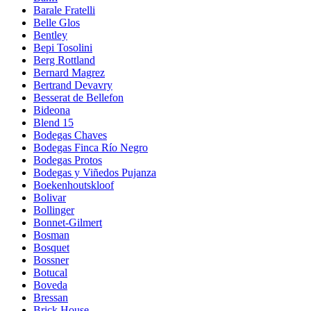
Barale Fratelli
Belle Glos
Bentley
Bepi Tosolini
Berg Rottland
Bernard Magrez
Bertrand Devavry
Besserat de Bellefon
Bideona
Blend 15
Bodegas Chaves
Bodegas Finca Río Negro
Bodegas Protos
Bodegas y Viñedos Pujanza
Boekenhoutskloof
Bolivar
Bollinger
Bonnet-Gilmert
Bosman
Bosquet
Bossner
Botucal
Boveda
Bressan
Brick House