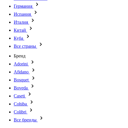
Германия
Испания
Италия
Китай
Куба
Все страны
Бренд
Adorini
Afidano
Bosquet
Boveda
Caseti
Cohiba
Colibri
Все бренды