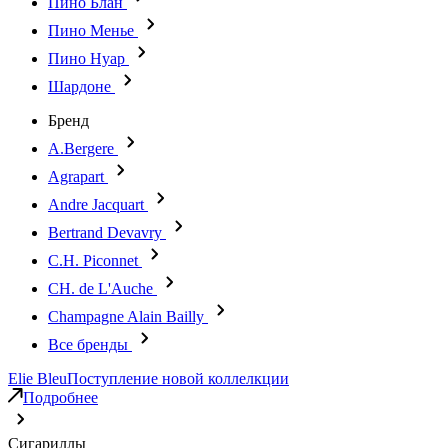
Пино Блан
Пино Менье
Пино Нуар
Шардоне
Бренд
A.Bergere
Agrapart
Andre Jacquart
Bertrand Devavry
C.H. Piconnet
CH. de L'Auche
Champagne Alain Bailly
Все бренды
Elie Bleu
Поступление новой коллелкции
Подробнее
Сигариллы