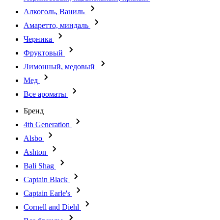
Алкоголь, Ваниль
Амаретто, миндаль
Черника
Фруктовый
Лимонный, медовый
Мед
Все ароматы
Бренд
4th Generation
Alsbo
Ashton
Bali Shag
Captain Black
Captain Earle's
Cornell and Diehl