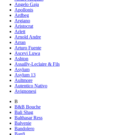
Angelo Gaja
Apollonis
Ardbeg
Argiano
Aristocrat
Arlett
Arnold Andre
Arran
Arturo Fuente
Ascevi Luwa
Ashton
Assailly-Leclaire & Fils
Asylum
Asylum 13
Aultmore
Autentico Nativo
Avignonesi
B
B&B Bouche
Bali Shag
Balthasar Ress
Balvenie
Bandolero
Banfi