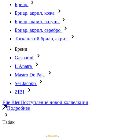
Бриар
Бриар, акрил, кожа
Бриар, акрил, латунь
Бриар, акрил, серебро
Тосканский бриар, акрил
Бренд
Gasparini
L'Anatra
Mastro De Paja
Ser Jacopo
ZIBI
Elie Bleu
Поступление новой коллелкции
Подробнее
Табак