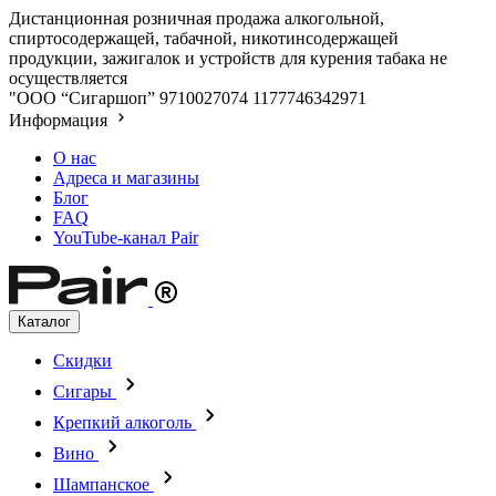
Дистанционная розничная продажа алкогольной,
спиртосодержащей, табачной, никотинсодержащей
продукции, зажигалок и устройств для курения табака не
осуществляется
"ООО “Сигаршоп”
9710027074
1177746342971
Информация
О нас
Адреса и магазины
Блог
FAQ
YouTube-канал Pair
Каталог
Скидки
Сигары
Крепкий алкоголь
Вино
Шампанское