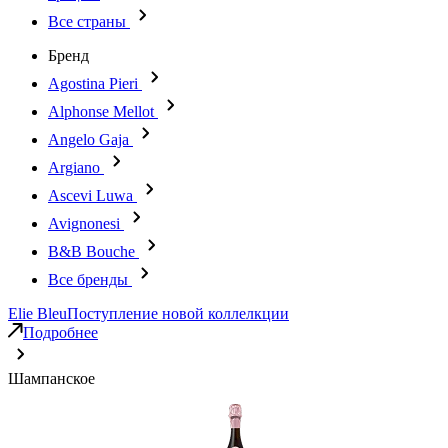
Все страны
Бренд
Agostina Pieri
Alphonse Mellot
Angelo Gaja
Argiano
Ascevi Luwa
Avignonesi
B&B Bouche
Все бренды
Elie Bleu
Поступление новой коллелкции
Подробнее
Шампанское