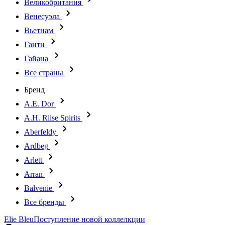
Великобритания
Венесуэла
Вьетнам
Гаити
Гайана
Все страны
Бренд
A.E. Dor
A.H. Riise Spirits
Aberfeldy
Ardbeg
Arlett
Arran
Balvenie
Все бренды
Elie Bleu
Поступление новой коллелкции