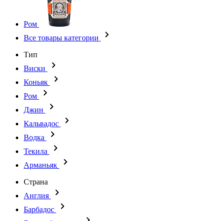
Ром
Все товары категории
Тип
Виски
Коньяк
Ром
Джин
Кальвадос
Водка
Текила
Арманьяк
Страна
Англия
Барбадос