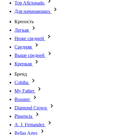
Top Aficionado
Для начинающих
Крепость
Легкая
Ниже средней
Средняя
Выше средней
Крепкая
Бренд
Cohiba
My Father
Bossner
Diamond Crown
Plasencia
A. J. Fernandez
Bellas Artes