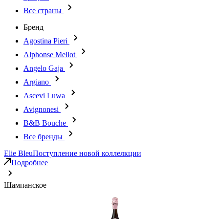
Все страны
Бренд
Agostina Pieri
Alphonse Mellot
Angelo Gaja
Argiano
Ascevi Luwa
Avignonesi
B&B Bouche
Все бренды
Elie Bleu
Поступление новой коллелкции
Подробнее
Шампанское