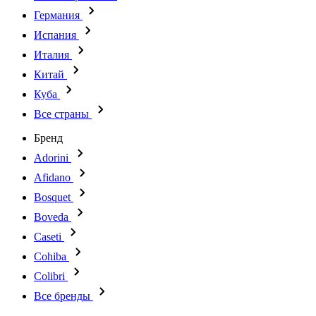
Германия
Испания
Италия
Китай
Куба
Все страны
Бренд
Adorini
Afidano
Bosquet
Boveda
Caseti
Cohiba
Colibri
Все бренды