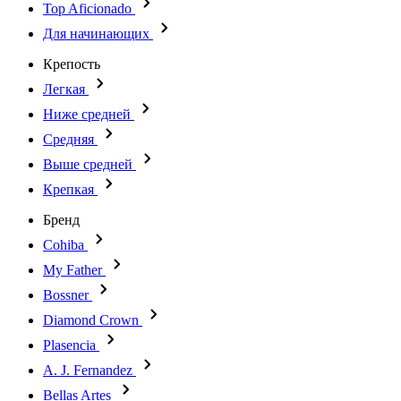
Top Aficionado
Для начинающих
Крепость
Легкая
Ниже средней
Средняя
Выше средней
Крепкая
Бренд
Cohiba
My Father
Bossner
Diamond Crown
Plasencia
A. J. Fernandez
Bellas Artes