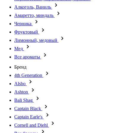
Алкоголь, Ваниль
Амаретто, миндаль
Черника
Фруктовый
Лимонный, медовый
Мед
Все ароматы
Бренд
4th Generation
Alsbo
Ashton
Bali Shag
Captain Black
Captain Earle's
Cornell and Diehl