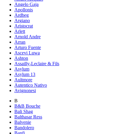
Angelo Gaja
Apollonis
Ardbeg
Argiano
Aristocrat
Arlett
Arnold Andre
Arran
Arturo Fuente
Ascevi Luwa
Ashton
Assailly-Leclaire & Fils
Asylum
Asylum 13
Aultmore
Autentico Nativo
Avignonesi
B
B&B Bouche
Bali Shag
Balthasar Ress
Balvenie
Bandolero
Banfi