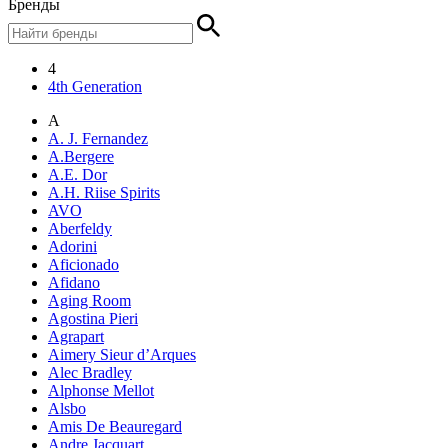
Бренды
4
4th Generation
A
A. J. Fernandez
A.Bergere
A.E. Dor
A.H. Riise Spirits
AVO
Aberfeldy
Adorini
Aficionado
Afidano
Aging Room
Agostina Pieri
Agrapart
Aimery Sieur d’Arques
Alec Bradley
Alphonse Mellot
Alsbo
Amis De Beauregard
Andre Jacquart