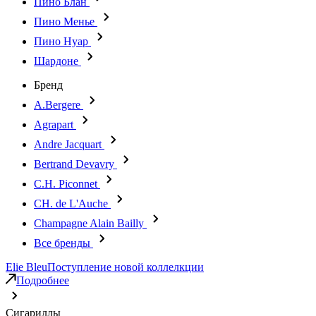
Пино Блан
Пино Менье
Пино Нуар
Шардоне
Бренд
A.Bergere
Agrapart
Andre Jacquart
Bertrand Devavry
C.H. Piconnet
CH. de L'Auche
Champagne Alain Bailly
Все бренды
Elie Bleu
Поступление новой коллелкции
Подробнее
Сигариллы