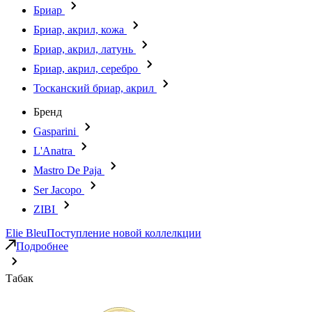
Бриар
Бриар, акрил, кожа
Бриар, акрил, латунь
Бриар, акрил, серебро
Тосканский бриар, акрил
Бренд
Gasparini
L'Anatra
Mastro De Paja
Ser Jacopo
ZIBI
Elie Bleu
Поступление новой коллелкции
Подробнее
Табак