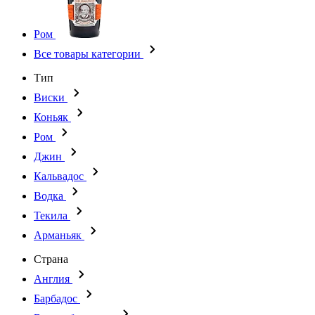
Ром
Все товары категории
Тип
Виски
Коньяк
Ром
Джин
Кальвадос
Водка
Текила
Арманьяк
Страна
Англия
Барбадос