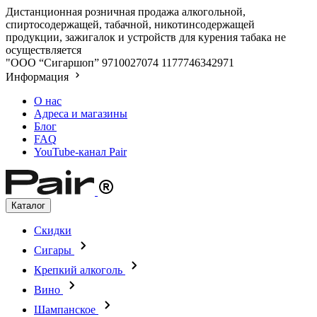
Дистанционная розничная продажа алкогольной,
спиртосодержащей, табачной, никотинсодержащей
продукции, зажигалок и устройств для курения табака не
осуществляется
"ООО “Сигаршоп”
9710027074
1177746342971
Информация
О нас
Адреса и магазины
Блог
FAQ
YouTube-канал Pair
Каталог
Скидки
Сигары
Крепкий алкоголь
Вино
Шампанское