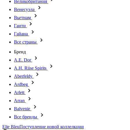
Великобритания
Венесуэла
Вьетнам
Гаити
Гайана
Все страны
Бренд
A.E. Dor
A.H. Riise Spirits
Aberfeldy
Ardbeg
Arlett
Arran
Balvenie
Все бренды
Elie Bleu
Поступление новой коллелкции