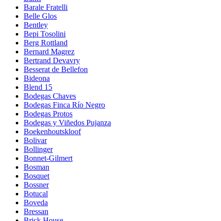
Barale Fratelli
Belle Glos
Bentley
Bepi Tosolini
Berg Rottland
Bernard Magrez
Bertrand Devavry
Besserat de Bellefon
Bideona
Blend 15
Bodegas Chaves
Bodegas Finca Río Negro
Bodegas Protos
Bodegas y Viñedos Pujanza
Boekenhoutskloof
Bolivar
Bollinger
Bonnet-Gilmert
Bosman
Bosquet
Bossner
Botucal
Boveda
Bressan
Brick House