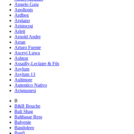
Angelo Gaja
Apollonis
Ardbeg
Argiano
Aristocrat
Arlett
Arnold Andre
Arran
Arturo Fuente
Ascevi Luwa
Ashton
Assailly-Leclaire & Fils
Asylum
Asylum 13
Aultmore
Autentico Nativo
Avignonesi
B
B&B Bouche
Bali Shag
Balthasar Ress
Balvenie
Bandolero
Banfi