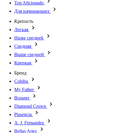
Top Aficionado
Для начинающих
Крепость
Легкая
Ниже средней
Средняя
Выше средней
Крепкая
Бренд
Cohiba
My Father
Bossner
Diamond Crown
Plasencia
A. J. Fernandez
Bellas Artes