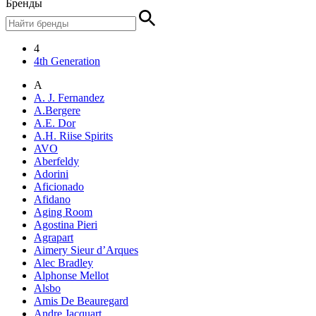
Бренды
4
4th Generation
A
A. J. Fernandez
A.Bergere
A.E. Dor
A.H. Riise Spirits
AVO
Aberfeldy
Adorini
Aficionado
Afidano
Aging Room
Agostina Pieri
Agrapart
Aimery Sieur d’Arques
Alec Bradley
Alphonse Mellot
Alsbo
Amis De Beauregard
Andre Jacquart