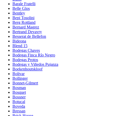
Barale Fratelli
Belle Glos
Bentley
Bepi Tosolini
Berg Rottland
Bernard Magrez
Bertrand Devavry
Besserat de Bellefon
Bideona
Blend 15
Bodegas Chaves
Bodegas Finca Río Negro
Bodegas Protos
Bodegas y Viñedos Pujanza
Boekenhoutskloof
Bolivar
Bollinger
Bonnet-Gilmert
Bosman
Bosquet
Bossner
Botucal
Boveda
Bressan
Brick House