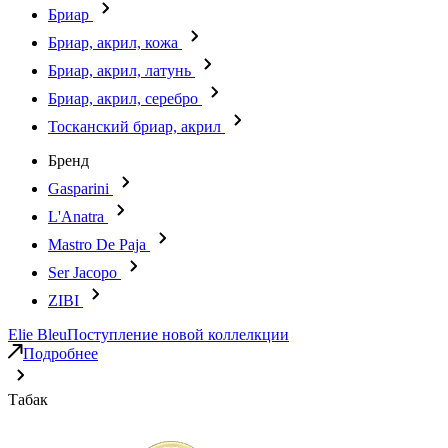
Бриар
Бриар, акрил, кожа
Бриар, акрил, латунь
Бриар, акрил, серебро
Тосканский бриар, акрил
Бренд
Gasparini
L'Anatra
Mastro De Paja
Ser Jacopo
ZIBI
Elie Bleu
Поступление новой коллелкции
Подробнее
Табак