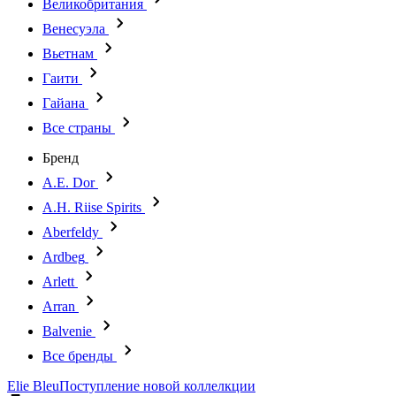
Великобритания
Венесуэла
Вьетнам
Гаити
Гайана
Все страны
Бренд
A.E. Dor
A.H. Riise Spirits
Aberfeldy
Ardbeg
Arlett
Arran
Balvenie
Все бренды
Elie Bleu
Поступление новой коллелкции