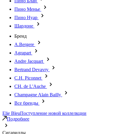
Пино Блан
Пино Менье
Пино Нуар
Шардоне
Бренд
A.Bergere
Agrapart
Andre Jacquart
Bertrand Devavry
C.H. Piconnet
CH. de L'Auche
Champagne Alain Bailly
Все бренды
Elie Bleu
Поступление новой коллелкции
Подробнее
Сигариллы