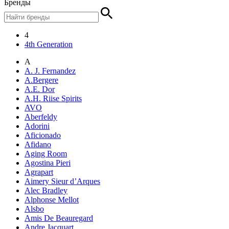
Бренды
4
4th Generation
A
A. J. Fernandez
A.Bergere
A.E. Dor
A.H. Riise Spirits
AVO
Aberfeldy
Adorini
Aficionado
Afidano
Aging Room
Agostina Pieri
Agrapart
Aimery Sieur d’Arques
Alec Bradley
Alphonse Mellot
Alsbo
Amis De Beauregard
Andre Jacquart