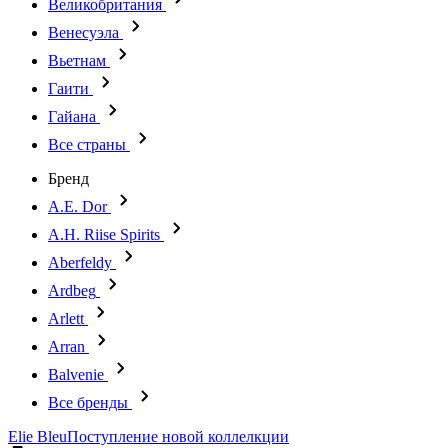
Великобритания
Венесуэла
Вьетнам
Гаити
Гайана
Все страны
Бренд
A.E. Dor
A.H. Riise Spirits
Aberfeldy
Ardbeg
Arlett
Arran
Balvenie
Все бренды
Elie Bleu
Поступление новой коллелкции