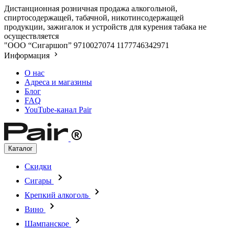
Дистанционная розничная продажа алкогольной,
спиртосодержащей, табачной, никотинсодержащей
продукции, зажигалок и устройств для курения табака не
осуществляется
"ООО “Сигаршоп”
9710027074
1177746342971
Информация
О нас
Адреса и магазины
Блог
FAQ
YouTube-канал Pair
Каталог
Скидки
Сигары
Крепкий алкоголь
Вино
Шампанское