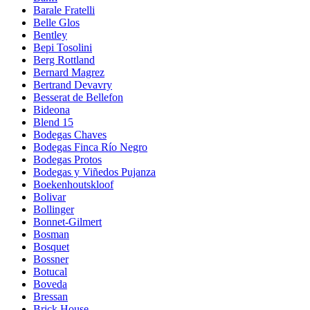
Barale Fratelli
Belle Glos
Bentley
Bepi Tosolini
Berg Rottland
Bernard Magrez
Bertrand Devavry
Besserat de Bellefon
Bideona
Blend 15
Bodegas Chaves
Bodegas Finca Río Negro
Bodegas Protos
Bodegas y Viñedos Pujanza
Boekenhoutskloof
Bolivar
Bollinger
Bonnet-Gilmert
Bosman
Bosquet
Bossner
Botucal
Boveda
Bressan
Brick House