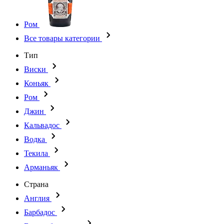
Ром
Все товары категории
Тип
Виски
Коньяк
Ром
Джин
Кальвадос
Водка
Текила
Арманьяк
Страна
Англия
Барбадос