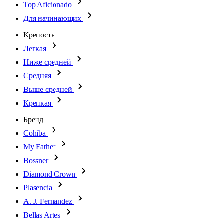
Top Aficionado
Для начинающих
Крепость
Легкая
Ниже средней
Средняя
Выше средней
Крепкая
Бренд
Cohiba
My Father
Bossner
Diamond Crown
Plasencia
A. J. Fernandez
Bellas Artes