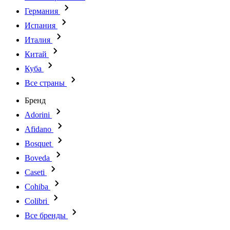
Германия
Испания
Италия
Китай
Куба
Все страны
Бренд
Adorini
Afidano
Bosquet
Boveda
Caseti
Cohiba
Colibri
Все бренды