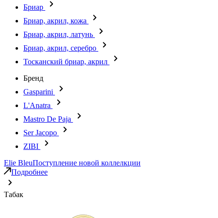
Бриар
Бриар, акрил, кожа
Бриар, акрил, латунь
Бриар, акрил, серебро
Тосканский бриар, акрил
Бренд
Gasparini
L'Anatra
Mastro De Paja
Ser Jacopo
ZIBI
Elie Bleu
Поступление новой коллелкции
Подробнее
Табак