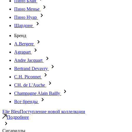
Пино Блан
Пино Менье
Пино Нуар
Шардоне
Бренд
A.Bergere
Agrapart
Andre Jacquart
Bertrand Devavry
C.H. Piconnet
CH. de L'Auche
Champagne Alain Bailly
Все бренды
Elie Bleu
Поступление новой коллелкции
Подробнее
Сигариллы