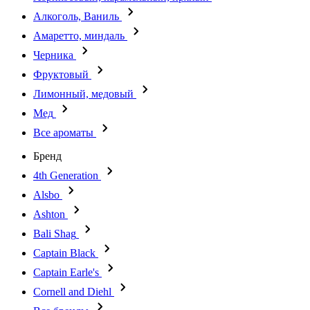
Алкоголь, Ваниль
Амаретто, миндаль
Черника
Фруктовый
Лимонный, медовый
Мед
Все ароматы
Бренд
4th Generation
Alsbo
Ashton
Bali Shag
Captain Black
Captain Earle's
Cornell and Diehl