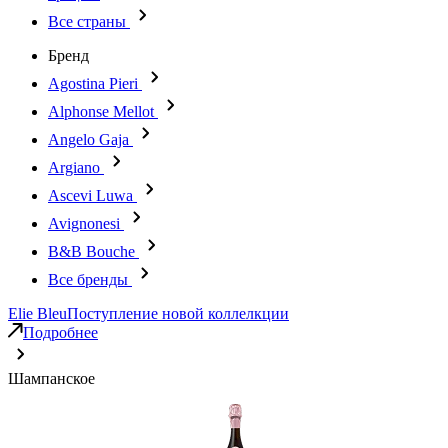
Все страны
Бренд
Agostina Pieri
Alphonse Mellot
Angelo Gaja
Argiano
Ascevi Luwa
Avignonesi
B&B Bouche
Все бренды
Elie Bleu
Поступление новой коллелкции
Подробнее
Шампанское