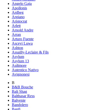
Angelo Gaja
Apollonis
Ardbeg
Argiano
Aristocrat
Arlett
Arnold Andre
Arran
Arturo Fuente
Ascevi Luwa
Ashton
Assailly-Leclaire & Fils
Asylum
Asylum 13
Aultmore
Autentico Nativo
Avignonesi
B
B&B Bouche
Bali Shag
Balthasar Ress
Balvenie
Bandolero
Banfi