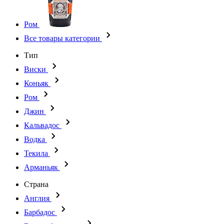
Ром
Все товары категории
Тип
Виски
Коньяк
Ром
Джин
Кальвадос
Водка
Текила
Арманьяк
Страна
Англия
Барбадос