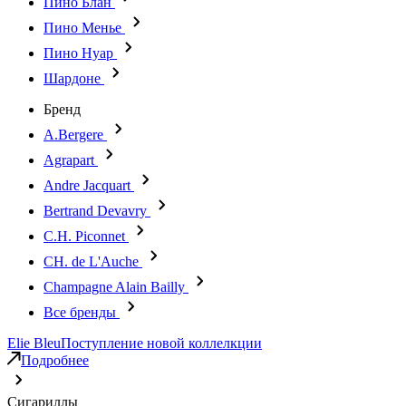
Пино Блан
Пино Менье
Пино Нуар
Шардоне
Бренд
A.Bergere
Agrapart
Andre Jacquart
Bertrand Devavry
C.H. Piconnet
CH. de L'Auche
Champagne Alain Bailly
Все бренды
Elie Bleu
Поступление новой коллелкции
Подробнее
Сигариллы