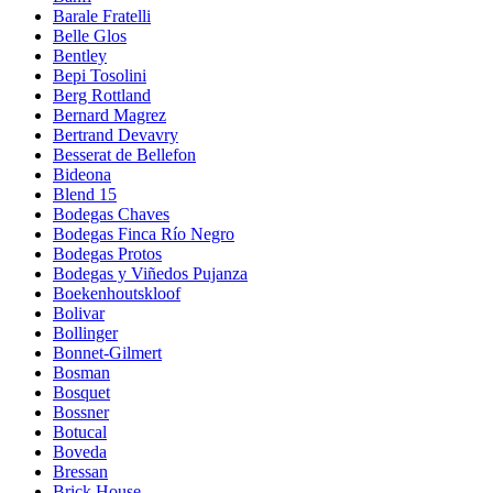
Barale Fratelli
Belle Glos
Bentley
Bepi Tosolini
Berg Rottland
Bernard Magrez
Bertrand Devavry
Besserat de Bellefon
Bideona
Blend 15
Bodegas Chaves
Bodegas Finca Río Negro
Bodegas Protos
Bodegas y Viñedos Pujanza
Boekenhoutskloof
Bolivar
Bollinger
Bonnet-Gilmert
Bosman
Bosquet
Bossner
Botucal
Boveda
Bressan
Brick House