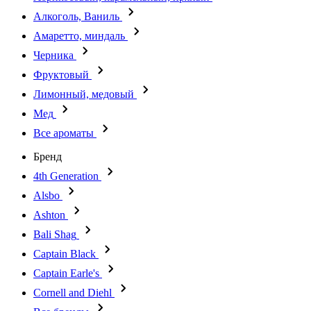
Алкоголь, Ваниль
Амаретто, миндаль
Черника
Фруктовый
Лимонный, медовый
Мед
Все ароматы
Бренд
4th Generation
Alsbo
Ashton
Bali Shag
Captain Black
Captain Earle's
Cornell and Diehl