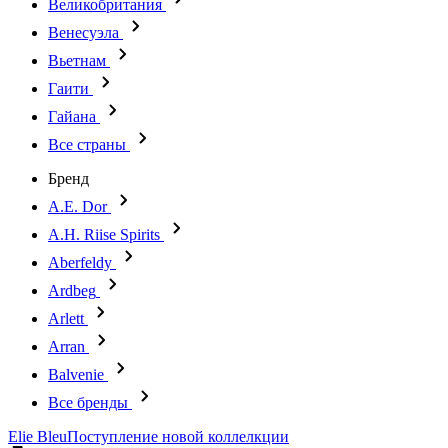
Великобритания
Венесуэла
Вьетнам
Гаити
Гайана
Все страны
Бренд
A.E. Dor
A.H. Riise Spirits
Aberfeldy
Ardbeg
Arlett
Arran
Balvenie
Все бренды
Elie Bleu
Поступление новой коллелкции