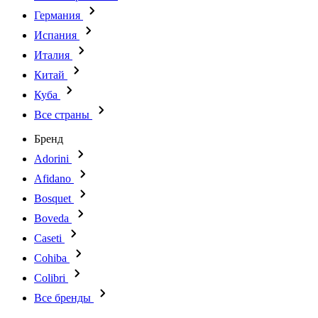
Германия
Испания
Италия
Китай
Куба
Все страны
Бренд
Adorini
Afidano
Bosquet
Boveda
Caseti
Cohiba
Colibri
Все бренды