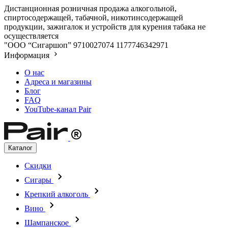
Дистанционная розничная продажа алкогольной,
спиртосодержащей, табачной, никотинсодержащей
продукции, зажигалок и устройств для курения табака не
осуществляется
"ООО “Сигаршоп”
9710027074
1177746342971
Информация
О нас
Адреса и магазины
Блог
FAQ
YouTube-канал Pair
Каталог
Скидки
Сигары
Крепкий алкоголь
Вино
Шампанское