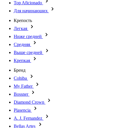
Top Aficionado
Для начинающих
Крепость
Легкая
Ниже средней
Средняя
Выше средней
Крепкая
Бренд
Cohiba
My Father
Bossner
Diamond Crown
Plasencia
A. J. Fernandez
Bellas Artes