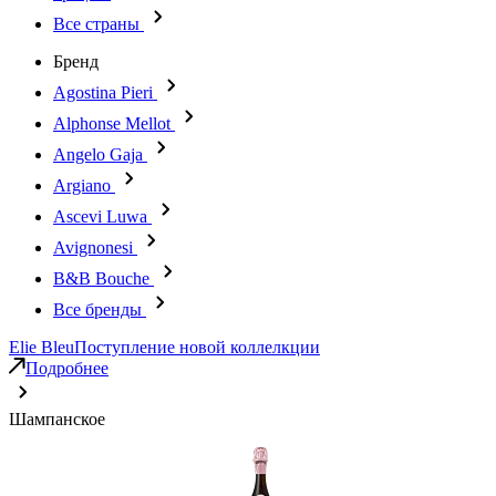
Все страны
Бренд
Agostina Pieri
Alphonse Mellot
Angelo Gaja
Argiano
Ascevi Luwa
Avignonesi
B&B Bouche
Все бренды
Elie Bleu
Поступление новой коллелкции
Подробнее
Шампанское