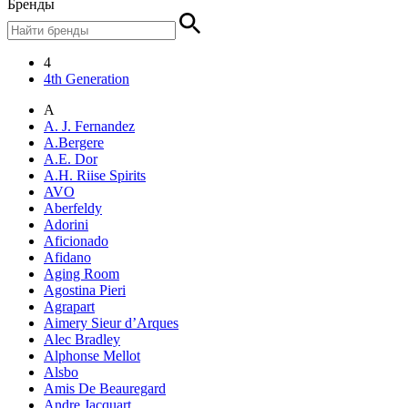
Бренды
4
4th Generation
A
A. J. Fernandez
A.Bergere
A.E. Dor
A.H. Riise Spirits
AVO
Aberfeldy
Adorini
Aficionado
Afidano
Aging Room
Agostina Pieri
Agrapart
Aimery Sieur d’Arques
Alec Bradley
Alphonse Mellot
Alsbo
Amis De Beauregard
Andre Jacquart