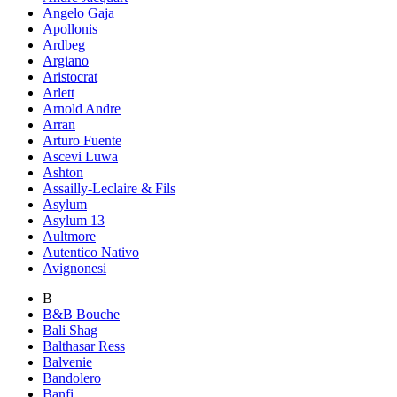
Angelo Gaja
Apollonis
Ardbeg
Argiano
Aristocrat
Arlett
Arnold Andre
Arran
Arturo Fuente
Ascevi Luwa
Ashton
Assailly-Leclaire & Fils
Asylum
Asylum 13
Aultmore
Autentico Nativo
Avignonesi
B
B&B Bouche
Bali Shag
Balthasar Ress
Balvenie
Bandolero
Banfi