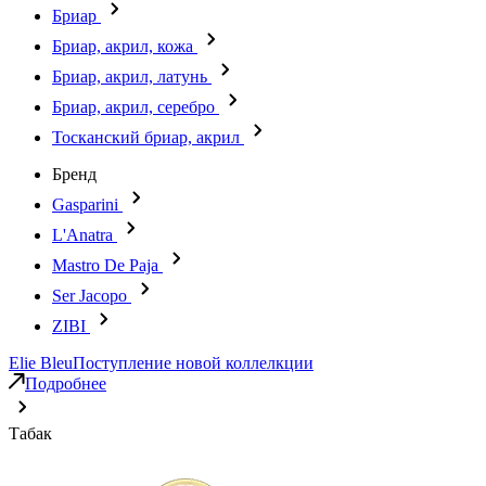
Бриар
Бриар, акрил, кожа
Бриар, акрил, латунь
Бриар, акрил, серебро
Тосканский бриар, акрил
Бренд
Gasparini
L'Anatra
Mastro De Paja
Ser Jacopo
ZIBI
Elie Bleu
Поступление новой коллелкции
Подробнее
Табак