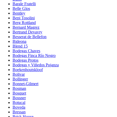
Barale Fratelli
Belle Glos
Bentley
Bepi Tosolini
Berg Rottland
Bernard Magrez
Bertrand Devavry
Besserat de Bellefon
Bideona
Blend 15
Bodegas Chaves
Bodegas Finca Río Negro
Bodegas Protos
Bodegas y Viñedos Pujanza
Boekenhoutskloof
Bolivar
Bollinger
Bonnet-Gilmert
Bosman
Bosquet
Bossner
Botucal
Boveda
Bressan
Brick House