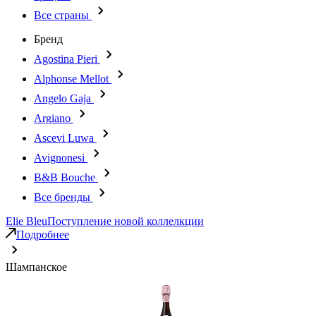
Все страны
Бренд
Agostina Pieri
Alphonse Mellot
Angelo Gaja
Argiano
Ascevi Luwa
Avignonesi
B&B Bouche
Все бренды
Elie Bleu
Поступление новой коллелкции
Подробнее
Шампанское