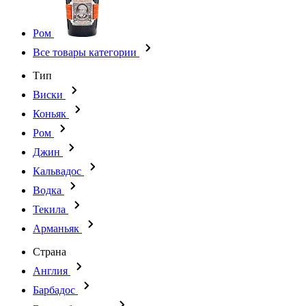
Ром
Все товары категории
Тип
Виски
Коньяк
Ром
Джин
Кальвадос
Водка
Текила
Арманьяк
Страна
Англия
Барбадос