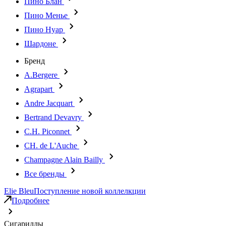
Пино Блан
Пино Менье
Пино Нуар
Шардоне
Бренд
A.Bergere
Agrapart
Andre Jacquart
Bertrand Devavry
C.H. Piconnet
CH. de L'Auche
Champagne Alain Bailly
Все бренды
Elie Bleu
Поступление новой коллелкции
Подробнее
Сигариллы