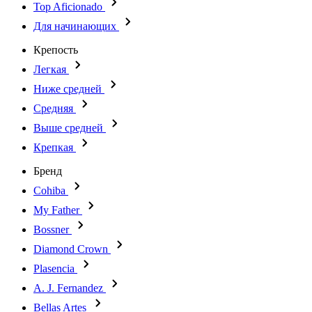
Top Aficionado
Для начинающих
Крепость
Легкая
Ниже средней
Средняя
Выше средней
Крепкая
Бренд
Cohiba
My Father
Bossner
Diamond Crown
Plasencia
A. J. Fernandez
Bellas Artes