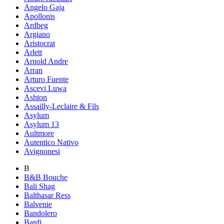
Angelo Gaja
Apollonis
Ardbeg
Argiano
Aristocrat
Arlett
Arnold Andre
Arran
Arturo Fuente
Ascevi Luwa
Ashton
Assailly-Leclaire & Fils
Asylum
Asylum 13
Aultmore
Autentico Nativo
Avignonesi
B
B&B Bouche
Bali Shag
Balthasar Ress
Balvenie
Bandolero
Banfi