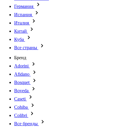
Германия
Испания
Италия
Китай
Куба
Все страны
Бренд
Adorini
Afidano
Bosquet
Boveda
Caseti
Cohiba
Colibri
Все бренды