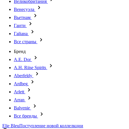
Великобритания
Венесуэла
Вьетнам
Гаити
Гайана
Все страны
Бренд
A.E. Dor
A.H. Riise Spirits
Aberfeldy
Ardbeg
Arlett
Arran
Balvenie
Все бренды
Elie Bleu
Поступление новой коллелкции