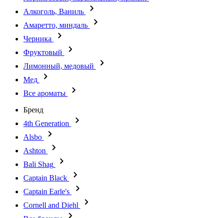
Алкоголь, Ваниль
Амаретто, миндаль
Черника
Фруктовый
Лимонный, медовый
Мед
Все ароматы
Бренд
4th Generation
Alsbo
Ashton
Bali Shag
Captain Black
Captain Earle's
Cornell and Diehl