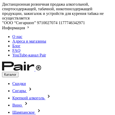
Дистанционная розничная продажа алкогольной,
спиртосодержащей, табачной, никотинсодержащей
продукции, зажигалок и устройств для курения табака не
осуществляется
"ООО “Сигаршоп”
9710027074
1177746342971
Информация
О нас
Адреса и магазины
Блог
FAQ
YouTube-канал Pair
Каталог
Скидки
Сигары
Крепкий алкоголь
Вино
Шампанское