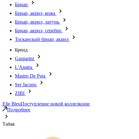
Бриар
Бриар, акрил, кожа
Бриар, акрил, латунь
Бриар, акрил, серебро
Тосканский бриар, акрил
Бренд
Gasparini
L'Anatra
Mastro De Paja
Ser Jacopo
ZIBI
Elie Bleu
Поступление новой коллелкции
Подробнее
Табак