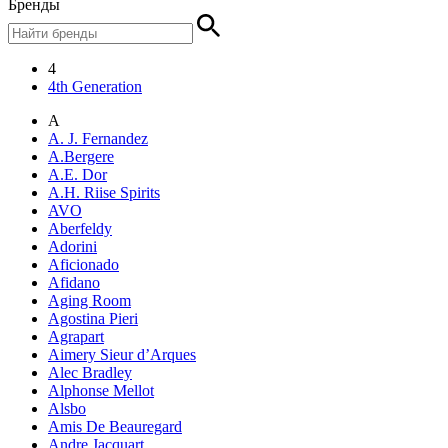
Бренды
4
4th Generation
A
A. J. Fernandez
A.Bergere
A.E. Dor
A.H. Riise Spirits
AVO
Aberfeldy
Adorini
Aficionado
Afidano
Aging Room
Agostina Pieri
Agrapart
Aimery Sieur d’Arques
Alec Bradley
Alphonse Mellot
Alsbo
Amis De Beauregard
Andre Jacquart