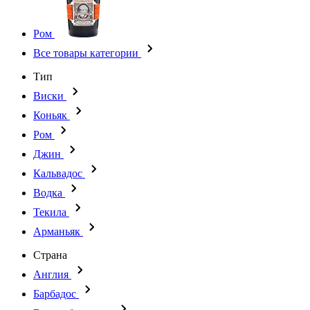
Ром
Все товары категории
Тип
Виски
Коньяк
Ром
Джин
Кальвадос
Водка
Текила
Арманьяк
Страна
Англия
Барбадос