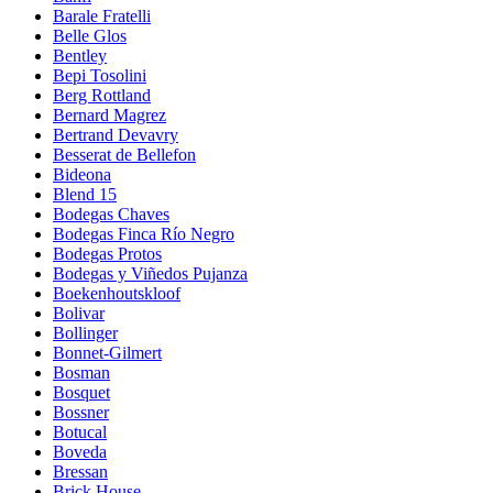
Barale Fratelli
Belle Glos
Bentley
Bepi Tosolini
Berg Rottland
Bernard Magrez
Bertrand Devavry
Besserat de Bellefon
Bideona
Blend 15
Bodegas Chaves
Bodegas Finca Río Negro
Bodegas Protos
Bodegas y Viñedos Pujanza
Boekenhoutskloof
Bolivar
Bollinger
Bonnet-Gilmert
Bosman
Bosquet
Bossner
Botucal
Boveda
Bressan
Brick House