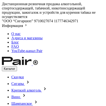
Дистанционная розничная продажа алкогольной,
спиртосодержащей, табачной, никотинсодержащей
продукции, зажигалок и устройств для курения табака не
осуществляется
"ООО “Сигаршоп”
9710027074
1177746342971
Информация
О нас
Адреса и магазины
Блог
FAQ
YouTube-канал Pair
Каталог
Скидки
Сигары
Крепкий алкоголь
Вино
Шампанское