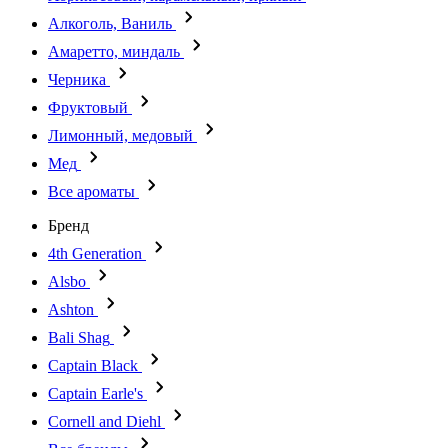
Алкоголь, Ваниль
Амаретто, миндаль
Черника
Фруктовый
Лимонный, медовый
Мед
Все ароматы
Бренд
4th Generation
Alsbo
Ashton
Bali Shag
Captain Black
Captain Earle's
Cornell and Diehl