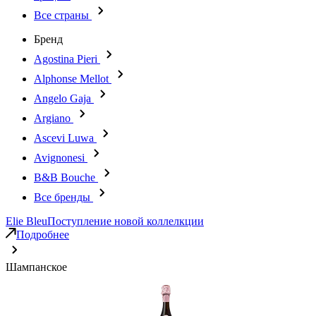
Все страны
Бренд
Agostina Pieri
Alphonse Mellot
Angelo Gaja
Argiano
Ascevi Luwa
Avignonesi
B&B Bouche
Все бренды
Elie Bleu
Поступление новой коллелкции
Подробнее
Шампанское