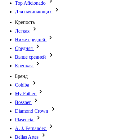
Top Aficionado
Для начинающих
Крепость
Легкая
Ниже средней
Средняя
Выше средней
Крепкая
Бренд
Cohiba
My Father
Bossner
Diamond Crown
Plasencia
A. J. Fernandez
Bellas Artes