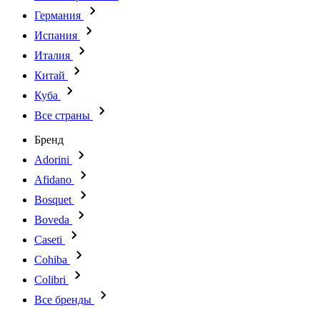
Германия
Испания
Италия
Китай
Куба
Все страны
Бренд
Adorini
Afidano
Bosquet
Boveda
Caseti
Cohiba
Colibri
Все бренды