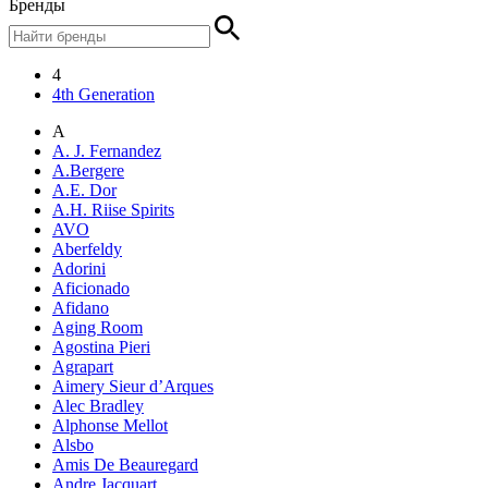
Бренды
4
4th Generation
A
A. J. Fernandez
A.Bergere
A.E. Dor
A.H. Riise Spirits
AVO
Aberfeldy
Adorini
Aficionado
Afidano
Aging Room
Agostina Pieri
Agrapart
Aimery Sieur d’Arques
Alec Bradley
Alphonse Mellot
Alsbo
Amis De Beauregard
Andre Jacquart