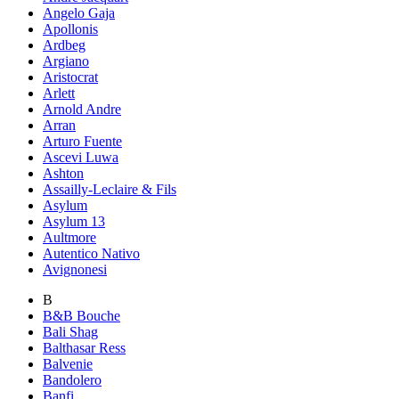
Angelo Gaja
Apollonis
Ardbeg
Argiano
Aristocrat
Arlett
Arnold Andre
Arran
Arturo Fuente
Ascevi Luwa
Ashton
Assailly-Leclaire & Fils
Asylum
Asylum 13
Aultmore
Autentico Nativo
Avignonesi
B
B&B Bouche
Bali Shag
Balthasar Ress
Balvenie
Bandolero
Banfi