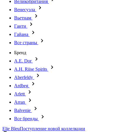
Великобритания
Венесуэла
Вьетнам
Гаити
Гайана
Все страны
Бренд
A.E. Dor
A.H. Riise Spirits
Aberfeldy
Ardbeg
Arlett
Arran
Balvenie
Все бренды
Elie Bleu
Поступление новой коллелкции