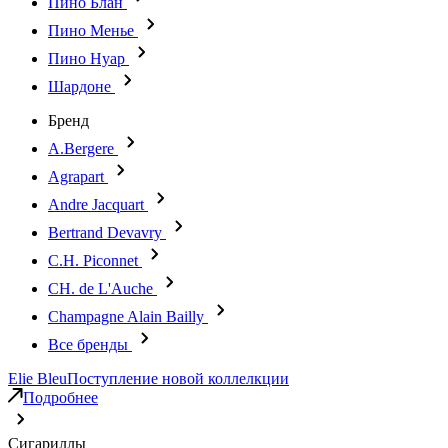
Пино Блан
Пино Менье
Пино Нуар
Шардоне
Бренд
A.Bergere
Agrapart
Andre Jacquart
Bertrand Devavry
C.H. Piconnet
CH. de L'Auche
Champagne Alain Bailly
Все бренды
Elie Bleu
Поступление новой коллелкции
Подробнее
Сигариллы