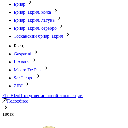
Бриар
Бриар, акрил, кожа
Бриар, акрил, латунь
Бриар, акрил, серебро
Тосканский бриар, акрил
Бренд
Gasparini
L'Anatra
Mastro De Paja
Ser Jacopo
ZIBI
Elie Bleu
Поступление новой коллелкции
Подробнее
Табак