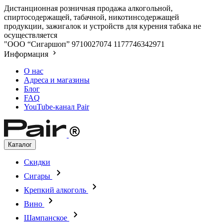
Дистанционная розничная продажа алкогольной,
спиртосодержащей, табачной, никотинсодержащей
продукции, зажигалок и устройств для курения табака не
осуществляется
"ООО “Сигаршоп”
9710027074
1177746342971
Информация
О нас
Адреса и магазины
Блог
FAQ
YouTube-канал Pair
Каталог
Скидки
Сигары
Крепкий алкоголь
Вино
Шампанское