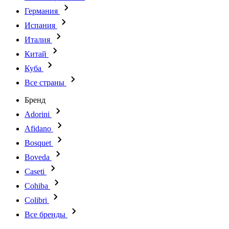
Германия
Испания
Италия
Китай
Куба
Все страны
Бренд
Adorini
Afidano
Bosquet
Boveda
Caseti
Cohiba
Colibri
Все бренды