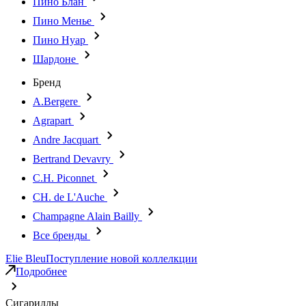
Пино Блан
Пино Менье
Пино Нуар
Шардоне
Бренд
A.Bergere
Agrapart
Andre Jacquart
Bertrand Devavry
C.H. Piconnet
CH. de L'Auche
Champagne Alain Bailly
Все бренды
Elie Bleu
Поступление новой коллелкции
Подробнее
Сигариллы