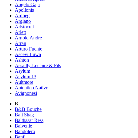
Angelo Gaja
Apollonis
Ardbeg
Argiano
Aristocrat
Arlett
Arnold Andre
Arran
Arturo Fuente
Ascevi Luwa
Ashton
Assailly-Leclaire & Fils
Asylum
Asylum 13
Aultmore
Autentico Nativo
Avignonesi
B
B&B Bouche
Bali Shag
Balthasar Ress
Balvenie
Bandolero
Banfi