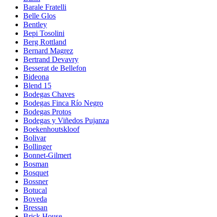
Barale Fratelli
Belle Glos
Bentley
Bepi Tosolini
Berg Rottland
Bernard Magrez
Bertrand Devavry
Besserat de Bellefon
Bideona
Blend 15
Bodegas Chaves
Bodegas Finca Río Negro
Bodegas Protos
Bodegas y Viñedos Pujanza
Boekenhoutskloof
Bolivar
Bollinger
Bonnet-Gilmert
Bosman
Bosquet
Bossner
Botucal
Boveda
Bressan
Brick House