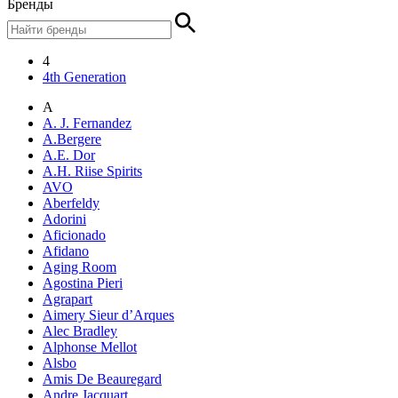
Бренды
4
4th Generation
A
A. J. Fernandez
A.Bergere
A.E. Dor
A.H. Riise Spirits
AVO
Aberfeldy
Adorini
Aficionado
Afidano
Aging Room
Agostina Pieri
Agrapart
Aimery Sieur d’Arques
Alec Bradley
Alphonse Mellot
Alsbo
Amis De Beauregard
Andre Jacquart