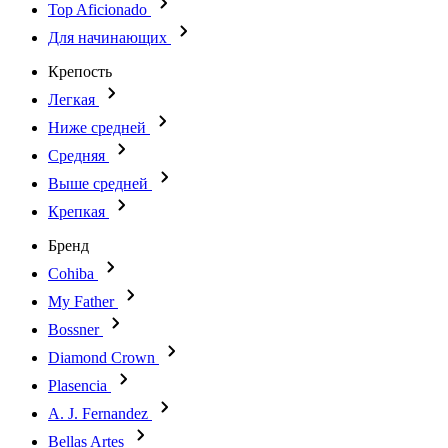
Top Aficionado
Для начинающих
Крепость
Легкая
Ниже средней
Средняя
Выше средней
Крепкая
Бренд
Cohiba
My Father
Bossner
Diamond Crown
Plasencia
A. J. Fernandez
Bellas Artes