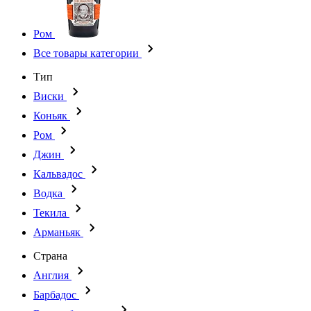
Ром
Все товары категории
Тип
Виски
Коньяк
Ром
Джин
Кальвадос
Водка
Текила
Арманьяк
Страна
Англия
Барбадос