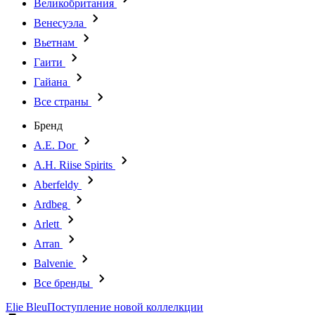
Великобритания
Венесуэла
Вьетнам
Гаити
Гайана
Все страны
Бренд
A.E. Dor
A.H. Riise Spirits
Aberfeldy
Ardbeg
Arlett
Arran
Balvenie
Все бренды
Elie Bleu
Поступление новой коллелкции