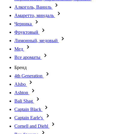
Алкоголь, Ваниль
Амаретто, миндаль
Черника
Фруктовый
Лимонный, медовый
Мед
Все ароматы
Бренд
4th Generation
Alsbo
Ashton
Bali Shag
Captain Black
Captain Earle's
Cornell and Diehl