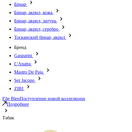
Бриар
Бриар, акрил, кожа
Бриар, акрил, латунь
Бриар, акрил, серебро
Тосканский бриар, акрил
Бренд
Gasparini
L'Anatra
Mastro De Paja
Ser Jacopo
ZIBI
Elie Bleu
Поступление новой коллелкции
Подробнее
Табак