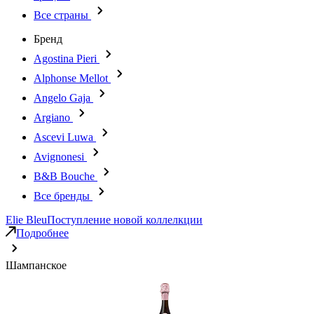
Все страны
Бренд
Agostina Pieri
Alphonse Mellot
Angelo Gaja
Argiano
Ascevi Luwa
Avignonesi
B&B Bouche
Все бренды
Elie Bleu
Поступление новой коллелкции
Подробнее
Шампанское