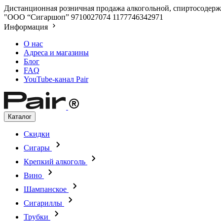
Дистанционная розничная продажа алкогольной, спиртосодержа
"ООО “Сигаршоп”
9710027074
1177746342971
Информация
О нас
Адреса и магазины
Блог
FAQ
YouTube-канал Pair
Каталог
Скидки
Сигары
Крепкий алкоголь
Вино
Шампанское
Сигариллы
Трубки