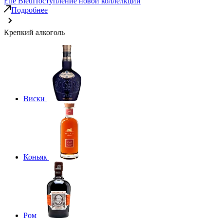
Elie Bleu
Поступление новой коллелкции
Подробнее
Крепкий алкоголь
Виски
Коньяк
Ром