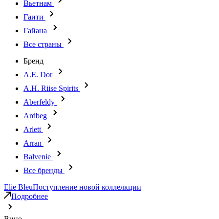
Вьетнам
Гаити
Гайана
Все страны
Бренд
A.E. Dor
A.H. Riise Spirits
Aberfeldy
Ardbeg
Arlett
Arran
Balvenie
Все бренды
Elie Bleu
Поступление новой коллелкции
Подробнее
Вино