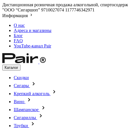
Дистанционная розничная продажа алкогольной, спиртосодержа
"ООО “Сигаршоп”
9710027074
1177746342971
Информация
О нас
Адреса и магазины
Блог
FAQ
YouTube-канал Pair
Каталог
Скидки
Сигары
Крепкий алкоголь
Вино
Шампанское
Сигариллы
Трубки