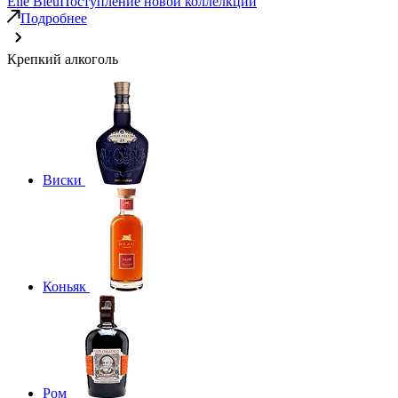
Elie Bleu
Поступление новой коллелкции
Подробнее
Крепкий алкоголь
Виски
Коньяк
Ром