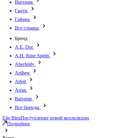
Вьетнам
Гаити
Гайана
Все страны
Бренд
A.E. Dor
A.H. Riise Spirits
Aberfeldy
Ardbeg
Arlett
Arran
Balvenie
Все бренды
Elie Bleu
Поступление новой коллелкции
Подробнее
Вино