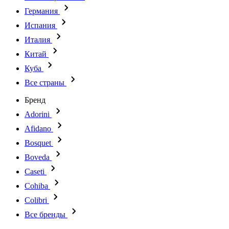
Германия
Испания
Италия
Китай
Куба
Все страны
Бренд
Adorini
Afidano
Bosquet
Boveda
Caseti
Cohiba
Colibri
Все бренды