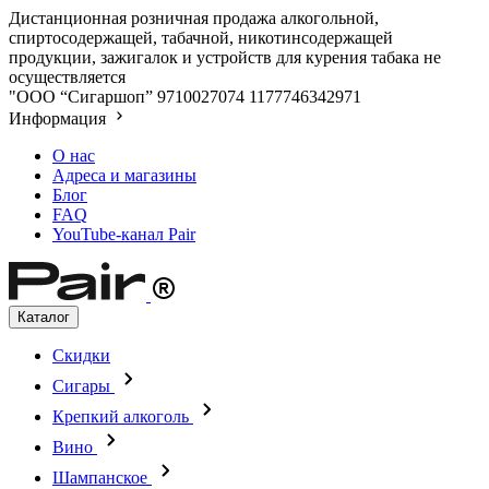
Дистанционная розничная продажа алкогольной,
спиртосодержащей, табачной, никотинсодержащей
продукции, зажигалок и устройств для курения табака не
осуществляется
"ООО “Сигаршоп”
9710027074
1177746342971
Информация
О нас
Адреса и магазины
Блог
FAQ
YouTube-канал Pair
Каталог
Скидки
Сигары
Крепкий алкоголь
Вино
Шампанское