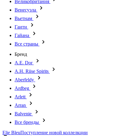
Великобритания
Венесуэла
Вьетнам
Гаити
Гайана
Все страны
Бренд
A.E. Dor
A.H. Riise Spirits
Aberfeldy
Ardbeg
Arlett
Arran
Balvenie
Все бренды
Elie Bleu
Поступление новой коллелкции