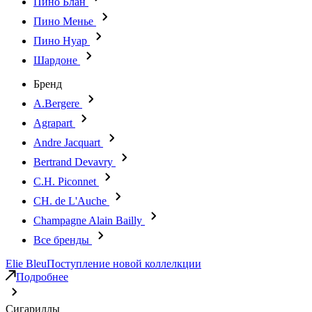
Пино Блан
Пино Менье
Пино Нуар
Шардоне
Бренд
A.Bergere
Agrapart
Andre Jacquart
Bertrand Devavry
C.H. Piconnet
CH. de L'Auche
Champagne Alain Bailly
Все бренды
Elie Bleu
Поступление новой коллелкции
Подробнее
Сигариллы