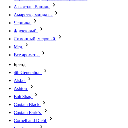
Алкоголь, Ваниль
Амаретто, миндаль
Черника
Фруктовый
Лимонный, медовый
Мед
Все ароматы
Бренд
4th Generation
Alsbo
Ashton
Bali Shag
Captain Black
Captain Earle's
Cornell and Diehl