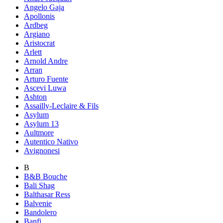
Angelo Gaja
Apollonis
Ardbeg
Argiano
Aristocrat
Arlett
Arnold Andre
Arran
Arturo Fuente
Ascevi Luwa
Ashton
Assailly-Leclaire & Fils
Asylum
Asylum 13
Aultmore
Autentico Nativo
Avignonesi
B
B&B Bouche
Bali Shag
Balthasar Ress
Balvenie
Bandolero
Banfi