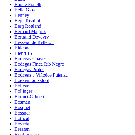
Barale Fratelli
Belle Glos
Bentley
Bepi Tosolini
Berg Rottland
Bernard Magrez
Bertrand Devavry
Besserat de Bellefon
Bideona
Blend 15
Bodegas Chaves
Bodegas Finca Río Negro
Bodegas Protos
Bodegas y Viñedos Pujanza
Boekenhoutskloof
Bolivar
Bollinger
Bonnet-Gilmert
Bosman
Bosquet
Bossner
Botucal
Boveda
Bressan
Brick House