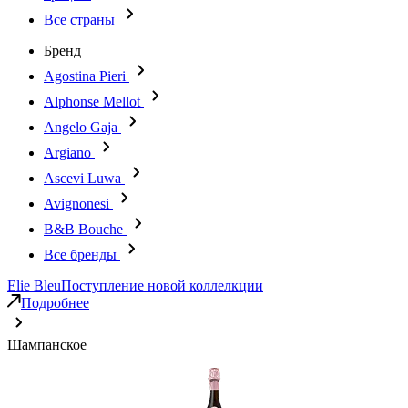
Все страны
Бренд
Agostina Pieri
Alphonse Mellot
Angelo Gaja
Argiano
Ascevi Luwa
Avignonesi
B&B Bouche
Все бренды
Elie Bleu
Поступление новой коллелкции
Подробнее
Шампанское