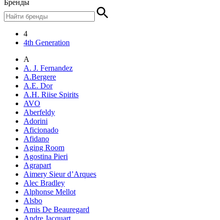
Бренды
4
4th Generation
A
A. J. Fernandez
A.Bergere
A.E. Dor
A.H. Riise Spirits
AVO
Aberfeldy
Adorini
Aficionado
Afidano
Aging Room
Agostina Pieri
Agrapart
Aimery Sieur d’Arques
Alec Bradley
Alphonse Mellot
Alsbo
Amis De Beauregard
Andre Jacquart