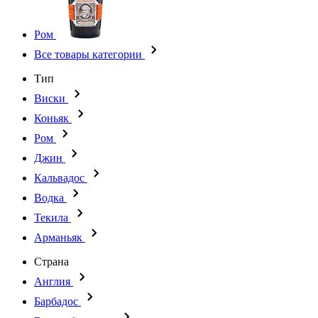
Ром
Все товары категории
Тип
Виски
Коньяк
Ром
Джин
Кальвадос
Водка
Текила
Арманьяк
Страна
Англия
Барбадос