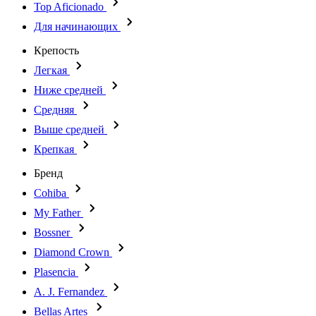
Top Aficionado
Для начинающих
Крепость
Легкая
Ниже средней
Средняя
Выше средней
Крепкая
Бренд
Cohiba
My Father
Bossner
Diamond Crown
Plasencia
A. J. Fernandez
Bellas Artes