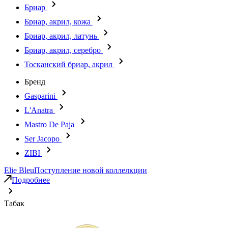
Бриар
Бриар, акрил, кожа
Бриар, акрил, латунь
Бриар, акрил, серебро
Тосканский бриар, акрил
Бренд
Gasparini
L'Anatra
Mastro De Paja
Ser Jacopo
ZIBI
Elie Bleu
Поступление новой коллелкции
Подробнее
Табак