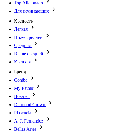
Top Aficionado
Для начинающих
Крепость
Легкая
Ниже средней
Средняя
Выше средней
Крепкая
Бренд
Cohiba
My Father
Bossner
Diamond Crown
Plasencia
A. J. Fernandez
Bellas Artes