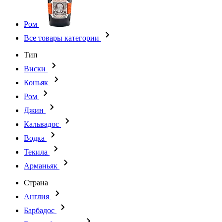
Ром
Все товары категории
Тип
Виски
Коньяк
Ром
Джин
Кальвадос
Водка
Текила
Арманьяк
Страна
Англия
Барбадос