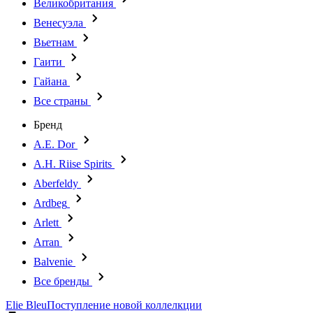
Великобритания
Венесуэла
Вьетнам
Гаити
Гайана
Все страны
Бренд
A.E. Dor
A.H. Riise Spirits
Aberfeldy
Ardbeg
Arlett
Arran
Balvenie
Все бренды
Elie Bleu
Поступление новой коллелкции