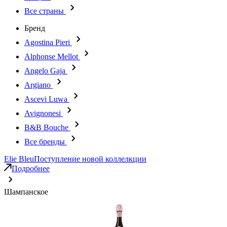
Все страны
Бренд
Agostina Pieri
Alphonse Mellot
Angelo Gaja
Argiano
Ascevi Luwa
Avignonesi
B&B Bouche
Все бренды
Elie Bleu
Поступление новой коллелкции
Подробнее
Шампанское