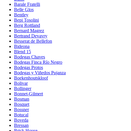
Barale Fratelli
Belle Glos
Bentley
Bepi Tosolini
Berg Rottland
Bernard Magrez
Bertrand Devavry
Besserat de Bellefon
Bideona
Blend 15
Bodegas Chaves
Bodegas Finca Río Negro
Bodegas Protos
Bodegas y Viñedos Pujanza
Boekenhoutskloof
Bolivar
Bollinger
Bonnet-Gilmert
Bosman
Bosquet
Bossner
Botucal
Boveda
Bressan
Brick House