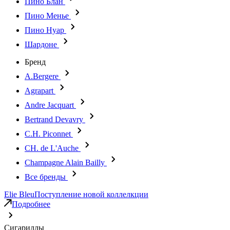
Пино Блан
Пино Менье
Пино Нуар
Шардоне
Бренд
A.Bergere
Agrapart
Andre Jacquart
Bertrand Devavry
C.H. Piconnet
CH. de L'Auche
Champagne Alain Bailly
Все бренды
Elie Bleu
Поступление новой коллелкции
Подробнее
Сигариллы