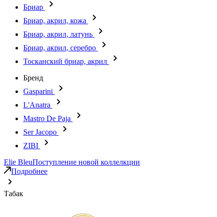
Бриар
Бриар, акрил, кожа
Бриар, акрил, латунь
Бриар, акрил, серебро
Тосканский бриар, акрил
Бренд
Gasparini
L'Anatra
Mastro De Paja
Ser Jacopo
ZIBI
Elie Bleu
Поступление новой коллелкции
Подробнее
Табак