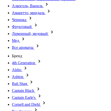
Алкоголь, Ваниль
Амаретто, миндаль
Черника
Фруктовый
Лимонный, медовый
Мед
Все ароматы
Бренд
4th Generation
Alsbo
Ashton
Bali Shag
Captain Black
Captain Earle's
Cornell and Diehl