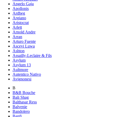
Angelo Gaja
Apollonis
Ardbeg
Argiano
Aristocrat
Arlett
Arnold Andre
Arran
Arturo Fuente
Ascevi Luwa
Ashton
Assailly-Leclaire & Fils
Asylum
Asylum 13
Aultmore
Autentico Nativo
Avignonesi
B
B&B Bouche
Bali Shag
Balthasar Ress
Balvenie
Bandolero
Banfi