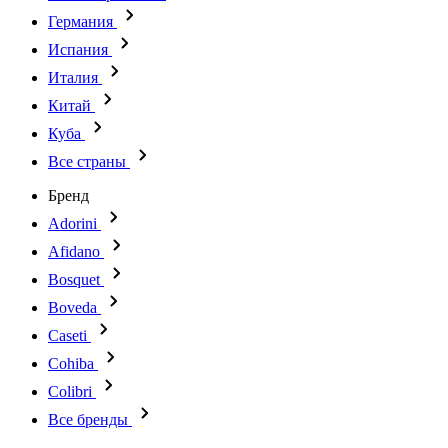
Германия
Испания
Италия
Китай
Куба
Все страны
Бренд
Adorini
Afidano
Bosquet
Boveda
Caseti
Cohiba
Colibri
Все бренды