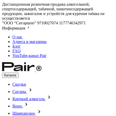
Дистанционная розничная продажа алкогольной,
спиртосодержащей, табачной, никотинсодержащей
продукции, зажигалок и устройств для курения табака не
осуществляется
"ООО “Сигаршоп”
9710027074
1177746342971
Информация
О нас
Адреса и магазины
Блог
FAQ
YouTube-канал Pair
Каталог
Скидки
Сигары
Крепкий алкоголь
Вино
Шампанское