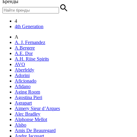
Бренды
4
4th Generation
A
A. J. Fernandez
A.Bergere
A.E. Dor
A.H. Riise Spirits
AVO
Aberfeldy
Adorini
Aficionado
Afidano
Aging Room
Agostina Pieri
Agrapart
Aimery Sieur d’Arques
Alec Bradley
Alphonse Mellot
Alsbo
Amis De Beauregard
Andre Jacquart