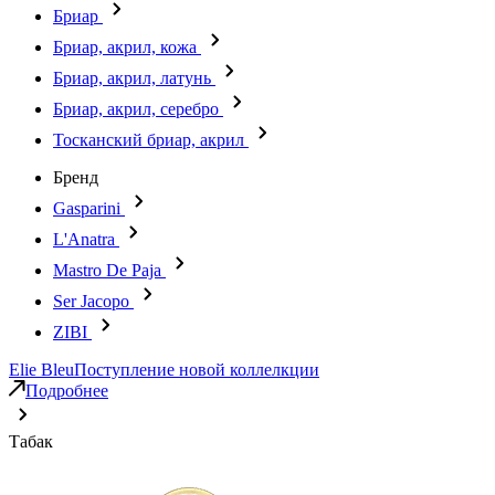
Бриар
Бриар, акрил, кожа
Бриар, акрил, латунь
Бриар, акрил, серебро
Тосканский бриар, акрил
Бренд
Gasparini
L'Anatra
Mastro De Paja
Ser Jacopo
ZIBI
Elie Bleu
Поступление новой коллелкции
Подробнее
Табак