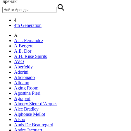
Бренды
4
4th Generation
A
A. J. Fernandez
A.Bergere
A.E. Dor
A.H. Riise Spirits
AVO
Aberfeldy
Adorini
Aficionado
Afidano
Aging Room
Agostina Pieri
Agrapart
Aimery Sieur d’Arques
Alec Bradley
Alphonse Mellot
Alsbo
Amis De Beauregard
Andre Jacquart