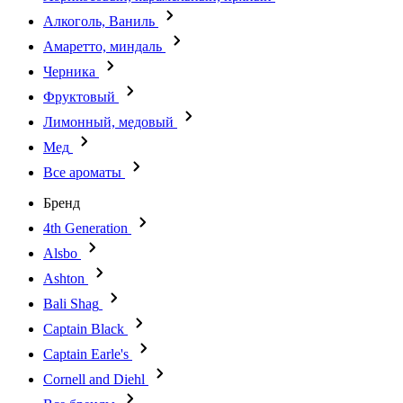
Алкоголь, Ваниль
Амаретто, миндаль
Черника
Фруктовый
Лимонный, медовый
Мед
Все ароматы
Бренд
4th Generation
Alsbo
Ashton
Bali Shag
Captain Black
Captain Earle's
Cornell and Diehl