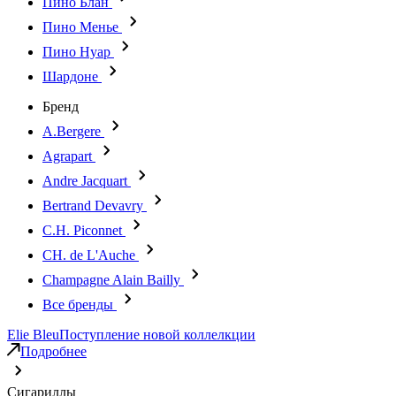
Пино Блан
Пино Менье
Пино Нуар
Шардоне
Бренд
A.Bergere
Agrapart
Andre Jacquart
Bertrand Devavry
C.H. Piconnet
CH. de L'Auche
Champagne Alain Bailly
Все бренды
Elie Bleu
Поступление новой коллелкции
Подробнее
Сигариллы