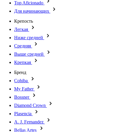
Top Aficionado
Для начинающих
Крепость
Легкая
Ниже средней
Средняя
Выше средней
Крепкая
Бренд
Cohiba
My Father
Bossner
Diamond Crown
Plasencia
A. J. Fernandez
Bellas Artes