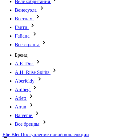
Великобритания
Венесуэла
Вьетнам
Гаити
Гайана
Все страны
Бренд
A.E. Dor
A.H. Riise Spirits
Aberfeldy
Ardbeg
Arlett
Arran
Balvenie
Все бренды
Elie Bleu
Поступление новой коллелкции