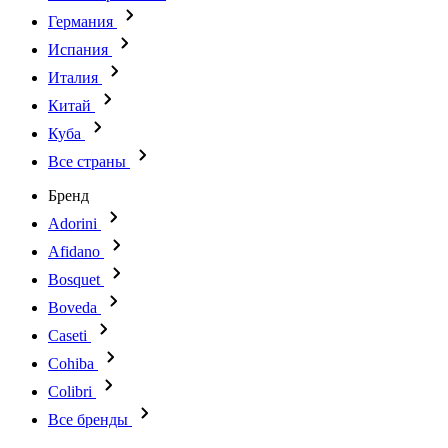
Германия
Испания
Италия
Китай
Куба
Все страны
Бренд
Adorini
Afidano
Bosquet
Boveda
Caseti
Cohiba
Colibri
Все бренды