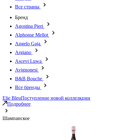
Все страны
Бренд
Agostina Pieri
Alphonse Mellot
Angelo Gaja
Argiano
Ascevi Luwa
Avignonesi
B&B Bouche
Все бренды
Elie Bleu
Поступление новой коллелкции
Подробнее
Шампанское