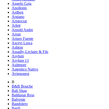
Angelo Gaja
Apollonis
Ardbeg
Argiano
Aristocrat
Arlett
Arnold Andre
Arran
Arturo Fuente
Ascevi Luwa
Ashton
Assailly-Leclaire & Fils
Asylum
Asylum 13
Aultmore
Autentico Nativo
Avignonesi
B
B&B Bouche
Bali Shag
Balthasar Ress
Balvenie
Bandolero
Banfi