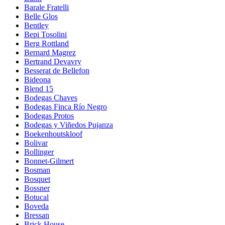
Barale Fratelli
Belle Glos
Bentley
Bepi Tosolini
Berg Rottland
Bernard Magrez
Bertrand Devavry
Besserat de Bellefon
Bideona
Blend 15
Bodegas Chaves
Bodegas Finca Río Negro
Bodegas Protos
Bodegas y Viñedos Pujanza
Boekenhoutskloof
Bolivar
Bollinger
Bonnet-Gilmert
Bosman
Bosquet
Bossner
Botucal
Boveda
Bressan
Brick House