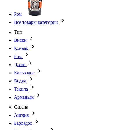
Ром
Все товары категории
Тип
Виски
Коньяк
Ром
Джин
Кальвадос
Водка
Текила
Арманьяк
Страна
Англия
Барбадос