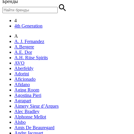
Бренды
4
4th Generation
A
A. J. Fernandez
A.Bergere
A.E. Dor
A.H. Riise Spirits
AVO
Aberfeldy
Adorini
Aficionado
Afidano
Aging Room
Agostina Pieri
Agrapart
Aimery Sieur d’Arques
Alec Bradley
Alphonse Mellot
Alsbo
Amis De Beauregard
Andre Jacquart