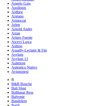
Angelo Gaja
Apollonis
Ardbeg
Argiano
Aristocrat
Arlett
Arnold Andre
Arran
Arturo Fuente
Ascevi Luwa
Ashton
Assailly-Leclaire & Fils
Asylum
Asylum 13
Aultmore
Autentico Nativo
Avignonesi
B
B&B Bouche
Bali Shag
Balthasar Ress
Balvenie
Bandolero
Banfi