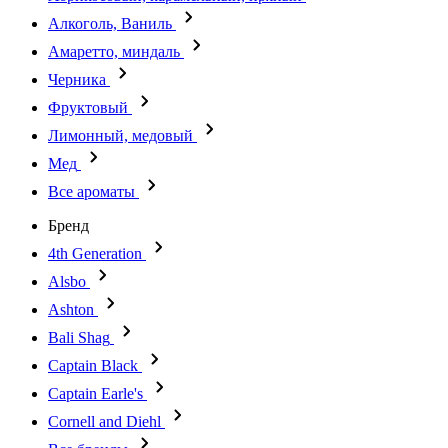
Алкоголь, Ваниль
Амаретто, миндаль
Черника
Фруктовый
Лимонный, медовый
Мед
Все ароматы
Бренд
4th Generation
Alsbo
Ashton
Bali Shag
Captain Black
Captain Earle's
Cornell and Diehl