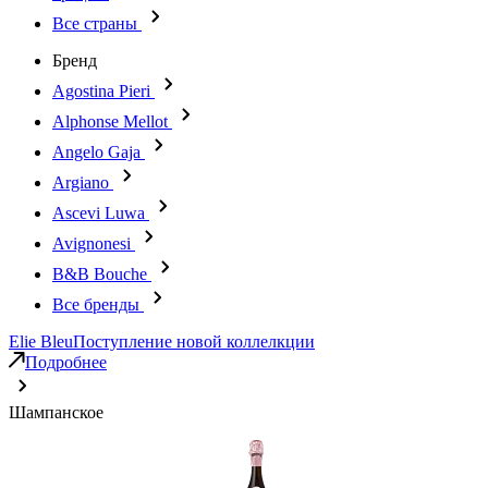
Все страны
Бренд
Agostina Pieri
Alphonse Mellot
Angelo Gaja
Argiano
Ascevi Luwa
Avignonesi
B&B Bouche
Все бренды
Elie Bleu
Поступление новой коллелкции
Подробнее
Шампанское