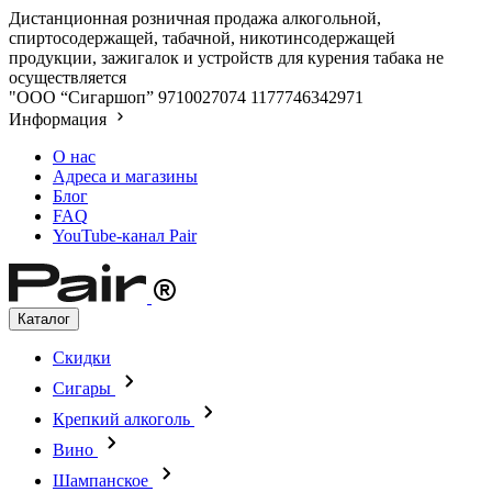
Дистанционная розничная продажа алкогольной,
спиртосодержащей, табачной, никотинсодержащей
продукции, зажигалок и устройств для курения табака не
осуществляется
"ООО “Сигаршоп”
9710027074
1177746342971
Информация
О нас
Адреса и магазины
Блог
FAQ
YouTube-канал Pair
Каталог
Скидки
Сигары
Крепкий алкоголь
Вино
Шампанское