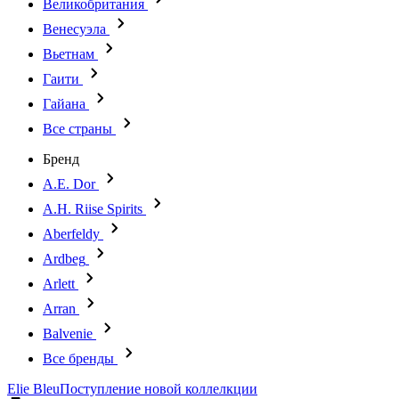
Великобритания
Венесуэла
Вьетнам
Гаити
Гайана
Все страны
Бренд
A.E. Dor
A.H. Riise Spirits
Aberfeldy
Ardbeg
Arlett
Arran
Balvenie
Все бренды
Elie Bleu
Поступление новой коллелкции