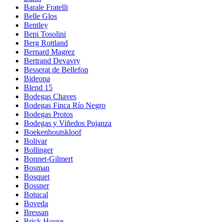
Barale Fratelli
Belle Glos
Bentley
Bepi Tosolini
Berg Rottland
Bernard Magrez
Bertrand Devavry
Besserat de Bellefon
Bideona
Blend 15
Bodegas Chaves
Bodegas Finca Río Negro
Bodegas Protos
Bodegas y Viñedos Pujanza
Boekenhoutskloof
Bolivar
Bollinger
Bonnet-Gilmert
Bosman
Bosquet
Bossner
Botucal
Boveda
Bressan
Brick House