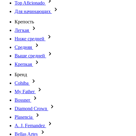
Top Aficionado
Для начинающих
Крепость
Легкая
Ниже средней
Средняя
Выше средней
Крепкая
Бренд
Cohiba
My Father
Bossner
Diamond Crown
Plasencia
A. J. Fernandez
Bellas Artes