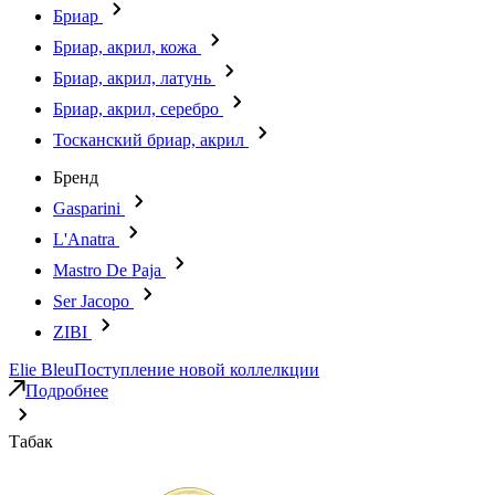
Бриар
Бриар, акрил, кожа
Бриар, акрил, латунь
Бриар, акрил, серебро
Тосканский бриар, акрил
Бренд
Gasparini
L'Anatra
Mastro De Paja
Ser Jacopo
ZIBI
Elie Bleu
Поступление новой коллелкции
Подробнее
Табак