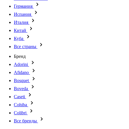
Германия
Испания
Италия
Китай
Куба
Все страны
Бренд
Adorini
Afidano
Bosquet
Boveda
Caseti
Cohiba
Colibri
Все бренды