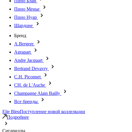
Пино Блан
Пино Менье
Пино Нуар
Шардоне
Бренд
A.Bergere
Agrapart
Andre Jacquart
Bertrand Devavry
C.H. Piconnet
CH. de L'Auche
Champagne Alain Bailly
Все бренды
Elie Bleu
Поступление новой коллелкции
Подробнее
Сигариллы