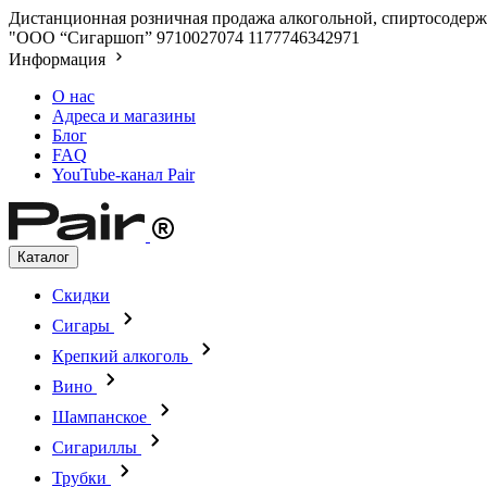
Дистанционная розничная продажа алкогольной, спиртосодержа
"ООО “Сигаршоп”
9710027074
1177746342971
Информация
О нас
Адреса и магазины
Блог
FAQ
YouTube-канал Pair
Каталог
Скидки
Сигары
Крепкий алкоголь
Вино
Шампанское
Сигариллы
Трубки