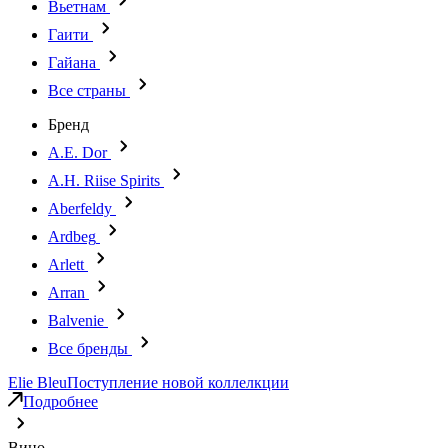
Вьетнам
Гаити
Гайана
Все страны
Бренд
A.E. Dor
A.H. Riise Spirits
Aberfeldy
Ardbeg
Arlett
Arran
Balvenie
Все бренды
Elie Bleu
Поступление новой коллелкции
Подробнее
Вино