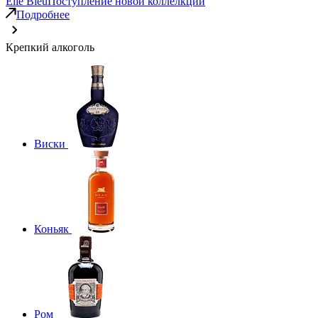
Elie Bleu
Поступление новой коллелкции
Подробнее
Крепкий алкоголь
Виски
Коньяк
Ром