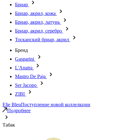
Бриар
Бриар, акрил, кожа
Бриар, акрил, латунь
Бриар, акрил, серебро
Тосканский бриар, акрил
Бренд
Gasparini
L'Anatra
Mastro De Paja
Ser Jacopo
ZIBI
Elie Bleu
Поступление новой коллелкции
Подробнее
Табак