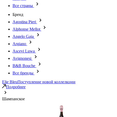
Все страны
Бренд
Agostina Pieri
Alphonse Mellot
Angelo Gaja
Argiano
Ascevi Luwa
Avignonesi
B&B Bouche
Все бренды
Elie Bleu
Поступление новой коллелкции
Подробнее
Шампанское