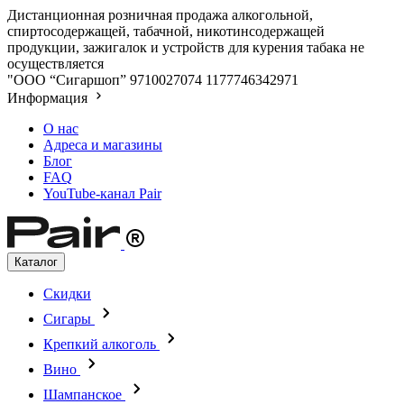
Дистанционная розничная продажа алкогольной,
спиртосодержащей, табачной, никотинсодержащей
продукции, зажигалок и устройств для курения табака не
осуществляется
"ООО “Сигаршоп”
9710027074
1177746342971
Информация
О нас
Адреса и магазины
Блог
FAQ
YouTube-канал Pair
Каталог
Скидки
Сигары
Крепкий алкоголь
Вино
Шампанское