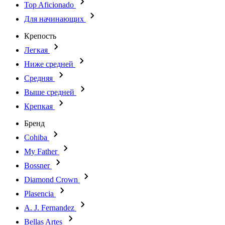
Top Aficionado
Для начинающих
Крепость
Легкая
Ниже средней
Средняя
Выше средней
Крепкая
Бренд
Cohiba
My Father
Bossner
Diamond Crown
Plasencia
A. J. Fernandez
Bellas Artes