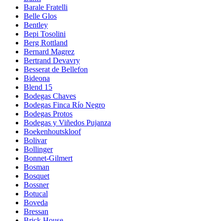
Barale Fratelli
Belle Glos
Bentley
Bepi Tosolini
Berg Rottland
Bernard Magrez
Bertrand Devavry
Besserat de Bellefon
Bideona
Blend 15
Bodegas Chaves
Bodegas Finca Río Negro
Bodegas Protos
Bodegas y Viñedos Pujanza
Boekenhoutskloof
Bolivar
Bollinger
Bonnet-Gilmert
Bosman
Bosquet
Bossner
Botucal
Boveda
Bressan
Brick House