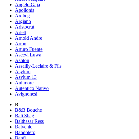
Angelo Gaja
Apollonis
Ardbeg
Argiano
Aristocrat
Arlett
Arnold Andre
Arran
Arturo Fuente
Ascevi Luwa
Ashton
Assailly-Leclaire & Fils
Asylum
Asylum 13
Aultmore
Autentico Nativo
Avignonesi
B
B&B Bouche
Bali Shag
Balthasar Ress
Balvenie
Bandolero
Banfi