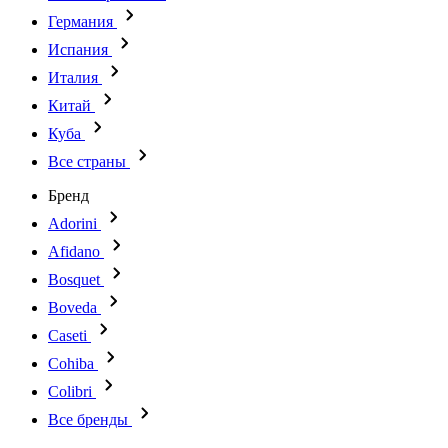
Германия
Испания
Италия
Китай
Куба
Все страны
Бренд
Adorini
Afidano
Bosquet
Boveda
Caseti
Cohiba
Colibri
Все бренды