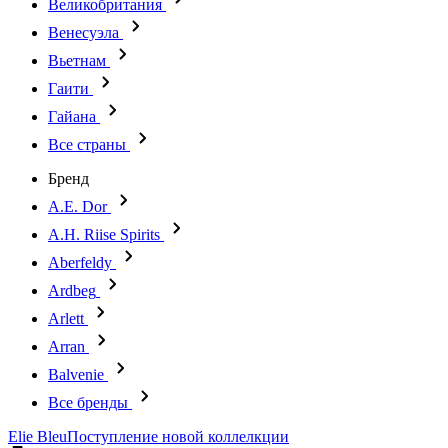
Великобритания
Венесуэла
Вьетнам
Гаити
Гайана
Все страны
Бренд
A.E. Dor
A.H. Riise Spirits
Aberfeldy
Ardbeg
Arlett
Arran
Balvenie
Все бренды
Elie Bleu
Поступление новой коллелкции