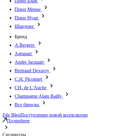
Пино Блан
Пино Менье
Пино Нуар
Шардоне
Бренд
A.Bergere
Agrapart
Andre Jacquart
Bertrand Devavry
C.H. Piconnet
CH. de L'Auche
Champagne Alain Bailly
Все бренды
Elie Bleu
Поступление новой коллелкции
Подробнее
Сигариллы