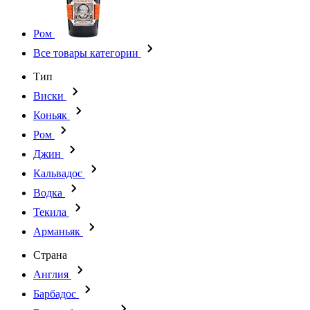
Ром
Все товары категории
Тип
Виски
Коньяк
Ром
Джин
Кальвадос
Водка
Текила
Арманьяк
Страна
Англия
Барбадос