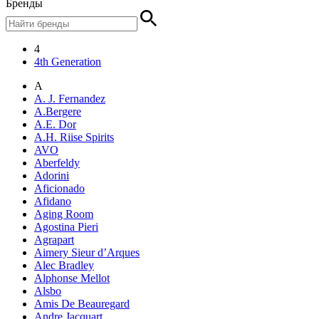
Бренды
4
4th Generation
A
A. J. Fernandez
A.Bergere
A.E. Dor
A.H. Riise Spirits
AVO
Aberfeldy
Adorini
Aficionado
Afidano
Aging Room
Agostina Pieri
Agrapart
Aimery Sieur d’Arques
Alec Bradley
Alphonse Mellot
Alsbo
Amis De Beauregard
Andre Jacquart