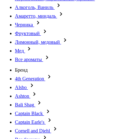
Алкоголь, Ваниль
Амаретто, миндаль
Черника
Фруктовый
Лимонный, медовый
Мед
Все ароматы
Бренд
4th Generation
Alsbo
Ashton
Bali Shag
Captain Black
Captain Earle's
Cornell and Diehl