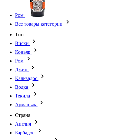
Ром
Все товары категории
Тип
Виски
Коньяк
Ром
Джин
Кальвадос
Водка
Текила
Арманьяк
Страна
Англия
Барбадос