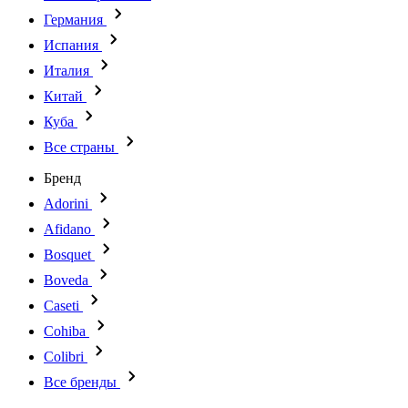
Германия
Испания
Италия
Китай
Куба
Все страны
Бренд
Adorini
Afidano
Bosquet
Boveda
Caseti
Cohiba
Colibri
Все бренды