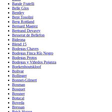
Barale Fratelli
Belle Glos
Bentley
Bepi Tosolini
Berg Rottland
Bernard Magrez
Bertrand Devavry
Besserat de Bellefon
Bideona
Blend 15
Bodegas Chaves
Bodegas Finca Río Negro
Bodegas Protos
Bodegas y Viñedos Pujanza
Boekenhoutskloof
Bolivar
Bollinger
Bonnet-Gilmert
Bosman
Bosquet
Bossner
Botucal
Boveda
Bressan
Brick House