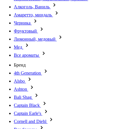
Алкоголь, Ваниль
Амаретто, миндаль
Черника
Фруктовый
Лимонный, медовый
Мед
Все ароматы
Бренд
4th Generation
Alsbo
Ashton
Bali Shag
Captain Black
Captain Earle's
Cornell and Diehl