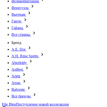
Великобритания
Венесуэла
Вьетнам
Гаити
Гайана
Все страны
Бренд
A.E. Dor
A.H. Riise Spirits
Aberfeldy
Ardbeg
Arlett
Arran
Balvenie
Все бренды
Elie Bleu
Поступление новой коллелкции