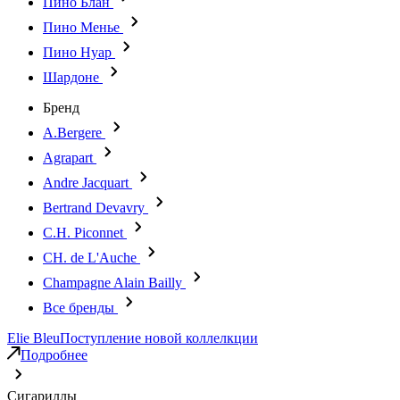
Пино Блан
Пино Менье
Пино Нуар
Шардоне
Бренд
A.Bergere
Agrapart
Andre Jacquart
Bertrand Devavry
C.H. Piconnet
CH. de L'Auche
Champagne Alain Bailly
Все бренды
Elie Bleu
Поступление новой коллелкции
Подробнее
Сигариллы