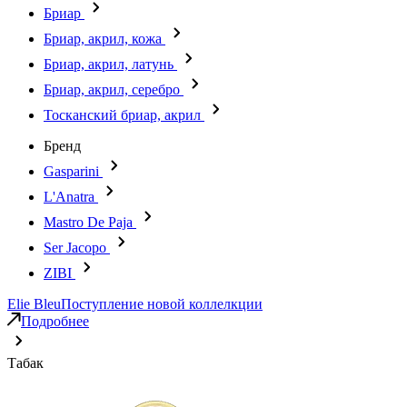
Бриар
Бриар, акрил, кожа
Бриар, акрил, латунь
Бриар, акрил, серебро
Тосканский бриар, акрил
Бренд
Gasparini
L'Anatra
Mastro De Paja
Ser Jacopo
ZIBI
Elie Bleu
Поступление новой коллелкции
Подробнее
Табак