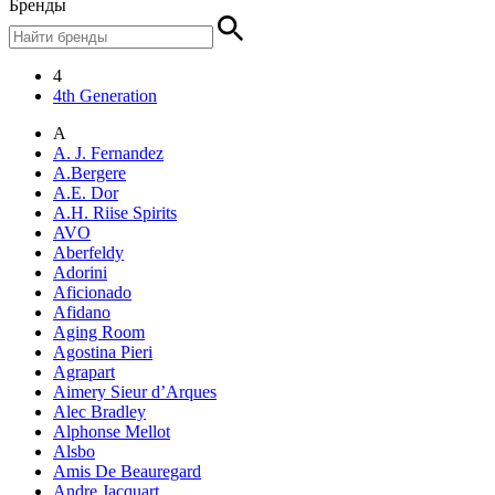
Бренды
4
4th Generation
A
A. J. Fernandez
A.Bergere
A.E. Dor
A.H. Riise Spirits
AVO
Aberfeldy
Adorini
Aficionado
Afidano
Aging Room
Agostina Pieri
Agrapart
Aimery Sieur d’Arques
Alec Bradley
Alphonse Mellot
Alsbo
Amis De Beauregard
Andre Jacquart