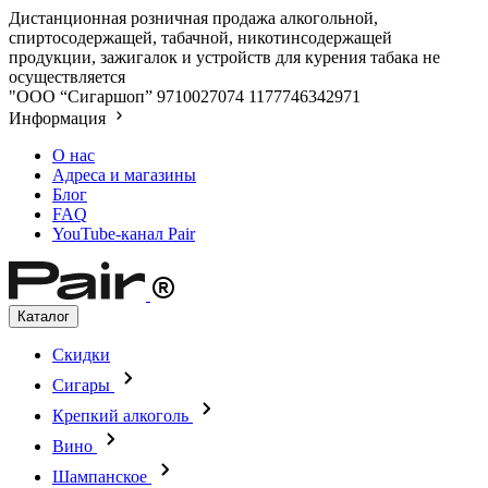
Дистанционная розничная продажа алкогольной,
спиртосодержащей, табачной, никотинсодержащей
продукции, зажигалок и устройств для курения табака не
осуществляется
"ООО “Сигаршоп”
9710027074
1177746342971
Информация
О нас
Адреса и магазины
Блог
FAQ
YouTube-канал Pair
Каталог
Скидки
Сигары
Крепкий алкоголь
Вино
Шампанское