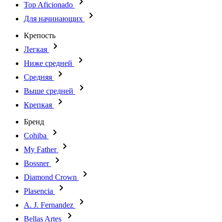
Top Aficionado
Для начинающих
Крепость
Легкая
Ниже средней
Средняя
Выше средней
Крепкая
Бренд
Cohiba
My Father
Bossner
Diamond Crown
Plasencia
A. J. Fernandez
Bellas Artes