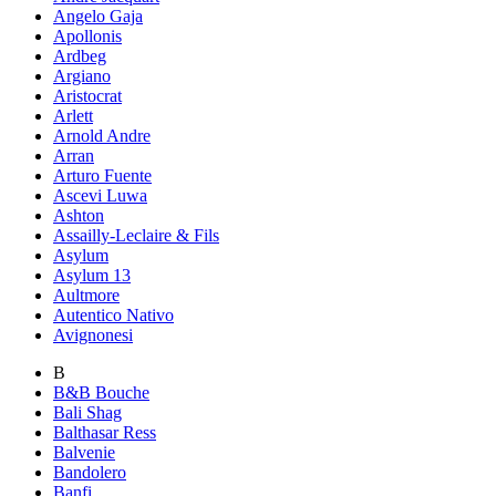
Angelo Gaja
Apollonis
Ardbeg
Argiano
Aristocrat
Arlett
Arnold Andre
Arran
Arturo Fuente
Ascevi Luwa
Ashton
Assailly-Leclaire & Fils
Asylum
Asylum 13
Aultmore
Autentico Nativo
Avignonesi
B
B&B Bouche
Bali Shag
Balthasar Ress
Balvenie
Bandolero
Banfi