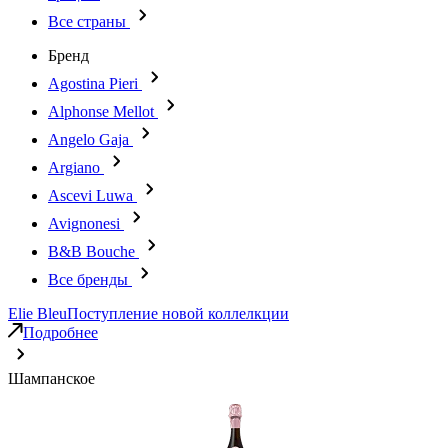
Все страны
Бренд
Agostina Pieri
Alphonse Mellot
Angelo Gaja
Argiano
Ascevi Luwa
Avignonesi
B&B Bouche
Все бренды
Elie Bleu
Поступление новой коллелкции
Подробнее
Шампанское