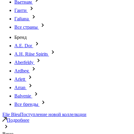
Вьетнам
Гаити
Гайана
Все страны
Бренд
A.E. Dor
A.H. Riise Spirits
Aberfeldy
Ardbeg
Arlett
Arran
Balvenie
Все бренды
Elie Bleu
Поступление новой коллелкции
Подробнее
Вино