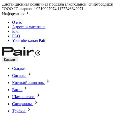
Дистанционная розничная продажа алкогольной, спиртосодержа
"ООО “Сигаршоп”
9710027074
1177746342971
Информация
О нас
Адреса и магазины
Блог
FAQ
YouTube-канал Pair
Каталог
Скидки
Сигары
Крепкий алкоголь
Вино
Шампанское
Сигариллы
Трубки