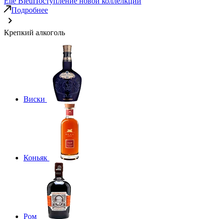
Elie Bleu
Поступление новой коллелкции
Подробнее
Крепкий алкоголь
Виски
Коньяк
Ром