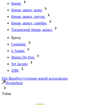
Бриар
Бриар, акрил, кожа
Бриар, акрил, латунь
Бриар, акрил, серебро
Тосканский бриар, акрил
Бренд
Gasparini
L'Anatra
Mastro De Paja
Ser Jacopo
ZIBI
Elie Bleu
Поступление новой коллелкции
Подробнее
Табак