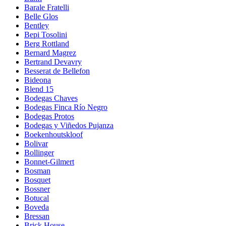
Barale Fratelli
Belle Glos
Bentley
Bepi Tosolini
Berg Rottland
Bernard Magrez
Bertrand Devavry
Besserat de Bellefon
Bideona
Blend 15
Bodegas Chaves
Bodegas Finca Río Negro
Bodegas Protos
Bodegas y Viñedos Pujanza
Boekenhoutskloof
Bolivar
Bollinger
Bonnet-Gilmert
Bosman
Bosquet
Bossner
Botucal
Boveda
Bressan
Brick House