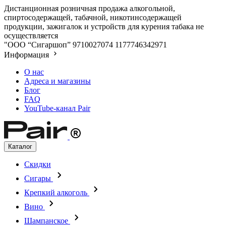
Дистанционная розничная продажа алкогольной,
спиртосодержащей, табачной, никотинсодержащей
продукции, зажигалок и устройств для курения табака не
осуществляется
"ООО “Сигаршоп”
9710027074
1177746342971
Информация
О нас
Адреса и магазины
Блог
FAQ
YouTube-канал Pair
Каталог
Скидки
Сигары
Крепкий алкоголь
Вино
Шампанское