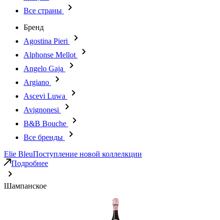
Все страны
Бренд
Agostina Pieri
Alphonse Mellot
Angelo Gaja
Argiano
Ascevi Luwa
Avignonesi
B&B Bouche
Все бренды
Elie Bleu
Поступление новой коллелкции
Подробнее
Шампанское