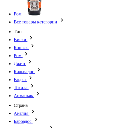
Ром
Все товары категории
Тип
Виски
Коньяк
Ром
Джин
Кальвадос
Водка
Текила
Арманьяк
Страна
Англия
Барбадос