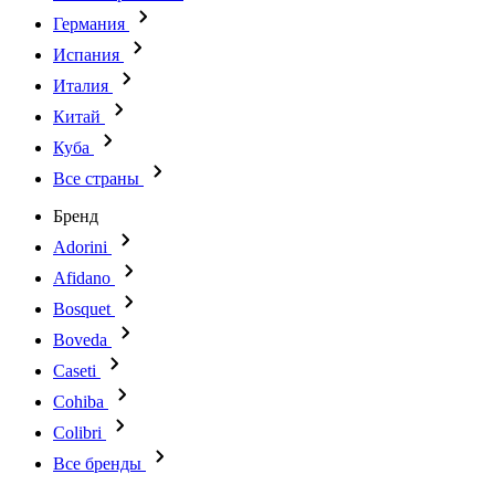
Германия
Испания
Италия
Китай
Куба
Все страны
Бренд
Adorini
Afidano
Bosquet
Boveda
Caseti
Cohiba
Colibri
Все бренды