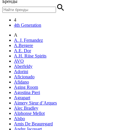
Бренды
4
4th Generation
A
A. J. Fernandez
A.Bergere
A.E. Dor
A.H. Riise Spirits
AVO
Aberfeldy
Adorini
Aficionado
Afidano
Aging Room
Agostina Pieri
Agrapart
Aimery Sieur d’Arques
Alec Bradley
Alphonse Mellot
Alsbo
Amis De Beauregard
Andre Jacquart