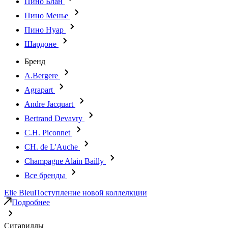
Пино Блан
Пино Менье
Пино Нуар
Шардоне
Бренд
A.Bergere
Agrapart
Andre Jacquart
Bertrand Devavry
C.H. Piconnet
CH. de L'Auche
Champagne Alain Bailly
Все бренды
Elie Bleu
Поступление новой коллелкции
Подробнее
Сигариллы