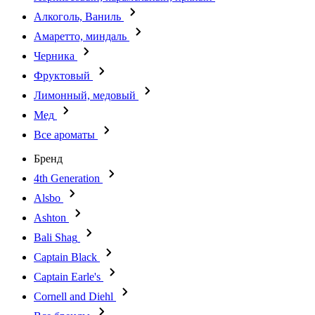
Алкоголь, Ваниль
Амаретто, миндаль
Черника
Фруктовый
Лимонный, медовый
Мед
Все ароматы
Бренд
4th Generation
Alsbo
Ashton
Bali Shag
Captain Black
Captain Earle's
Cornell and Diehl