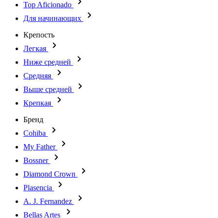
Top Aficionado
Для начинающих
Крепость
Легкая
Ниже средней
Средняя
Выше средней
Крепкая
Бренд
Cohiba
My Father
Bossner
Diamond Crown
Plasencia
A. J. Fernandez
Bellas Artes