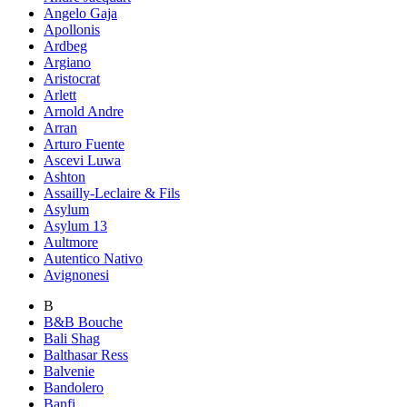
Angelo Gaja
Apollonis
Ardbeg
Argiano
Aristocrat
Arlett
Arnold Andre
Arran
Arturo Fuente
Ascevi Luwa
Ashton
Assailly-Leclaire & Fils
Asylum
Asylum 13
Aultmore
Autentico Nativo
Avignonesi
B
B&B Bouche
Bali Shag
Balthasar Ress
Balvenie
Bandolero
Banfi