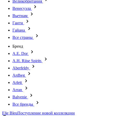
Великобритания
Венесуэла
Вьетнам
Гаити
Гайана
Все страны
Бренд
A.E. Dor
A.H. Riise Spirits
Aberfeldy
Ardbeg
Arlett
Arran
Balvenie
Все бренды
Elie Bleu
Поступление новой коллелкции