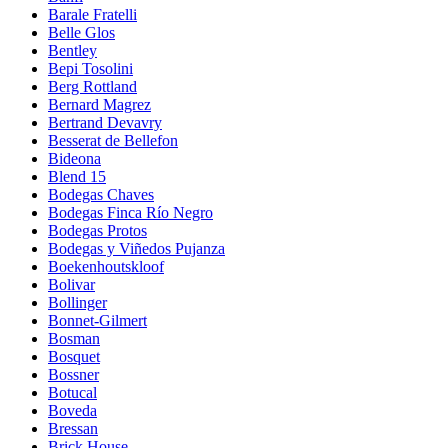
Barale Fratelli
Belle Glos
Bentley
Bepi Tosolini
Berg Rottland
Bernard Magrez
Bertrand Devavry
Besserat de Bellefon
Bideona
Blend 15
Bodegas Chaves
Bodegas Finca Río Negro
Bodegas Protos
Bodegas y Viñedos Pujanza
Boekenhoutskloof
Bolivar
Bollinger
Bonnet-Gilmert
Bosman
Bosquet
Bossner
Botucal
Boveda
Bressan
Brick House