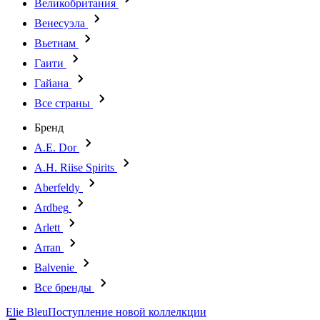
Великобритания
Венесуэла
Вьетнам
Гаити
Гайана
Все страны
Бренд
A.E. Dor
A.H. Riise Spirits
Aberfeldy
Ardbeg
Arlett
Arran
Balvenie
Все бренды
Elie Bleu
Поступление новой коллелкции