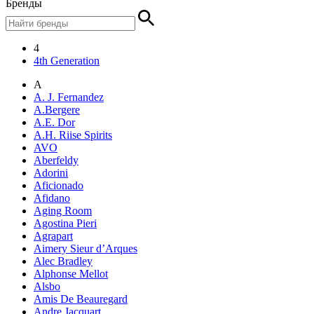
Бренды
4
4th Generation
A
A. J. Fernandez
A.Bergere
A.E. Dor
A.H. Riise Spirits
AVO
Aberfeldy
Adorini
Aficionado
Afidano
Aging Room
Agostina Pieri
Agrapart
Aimery Sieur d’Arques
Alec Bradley
Alphonse Mellot
Alsbo
Amis De Beauregard
Andre Jacquart