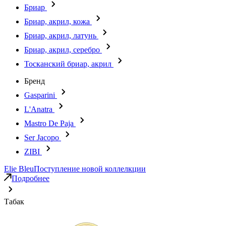
Бриар
Бриар, акрил, кожа
Бриар, акрил, латунь
Бриар, акрил, серебро
Тосканский бриар, акрил
Бренд
Gasparini
L'Anatra
Mastro De Paja
Ser Jacopo
ZIBI
Elie Bleu
Поступление новой коллелкции
Подробнее
Табак