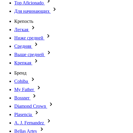
Top Aficionado
Для начинающих
Крепость
Легкая
Ниже средней
Средняя
Выше средней
Крепкая
Бренд
Cohiba
My Father
Bossner
Diamond Crown
Plasencia
A. J. Fernandez
Bellas Artes