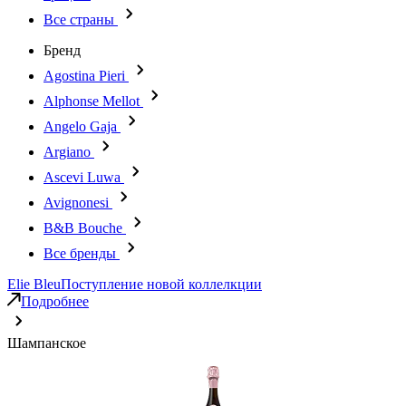
Все страны
Бренд
Agostina Pieri
Alphonse Mellot
Angelo Gaja
Argiano
Ascevi Luwa
Avignonesi
B&B Bouche
Все бренды
Elie Bleu
Поступление новой коллелкции
Подробнее
Шампанское