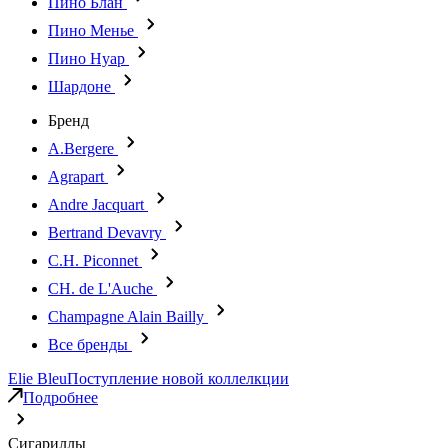
Пино Блан
Пино Менье
Пино Нуар
Шардоне
Бренд
A.Bergere
Agrapart
Andre Jacquart
Bertrand Devavry
C.H. Piconnet
CH. de L'Auche
Champagne Alain Bailly
Все бренды
Elie Bleu
Поступление новой коллелкции
Подробнее
Сигариллы