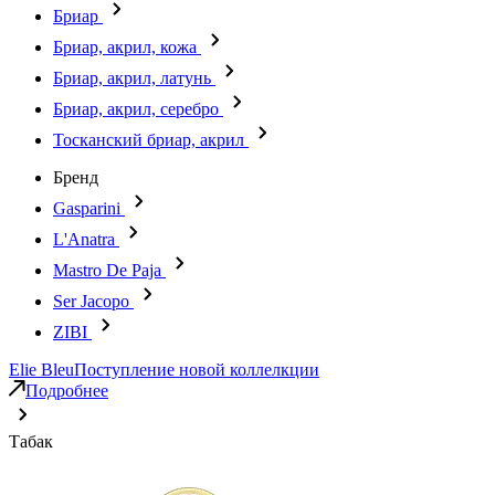
Бриар
Бриар, акрил, кожа
Бриар, акрил, латунь
Бриар, акрил, серебро
Тосканский бриар, акрил
Бренд
Gasparini
L'Anatra
Mastro De Paja
Ser Jacopo
ZIBI
Elie Bleu
Поступление новой коллелкции
Подробнее
Табак