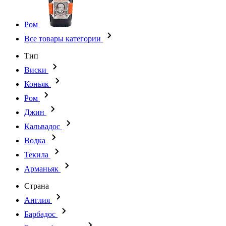
Ром
Все товары категории
Тип
Виски
Коньяк
Ром
Джин
Кальвадос
Водка
Текила
Арманьяк
Страна
Англия
Барбадос