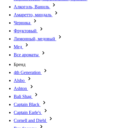
Алкоголь, Ваниль
Амаретто, миндаль
Черника
Фруктовый
Лимонный, медовый
Мед
Все ароматы
Бренд
4th Generation
Alsbo
Ashton
Bali Shag
Captain Black
Captain Earle's
Cornell and Diehl