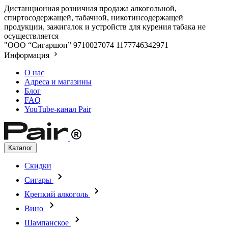
Дистанционная розничная продажа алкогольной,
спиртосодержащей, табачной, никотинсодержащей
продукции, зажигалок и устройств для курения табака не
осуществляется
"ООО “Сигаршоп”
9710027074
1177746342971
Информация
О нас
Адреса и магазины
Блог
FAQ
YouTube-канал Pair
Каталог
Скидки
Сигары
Крепкий алкоголь
Вино
Шампанское