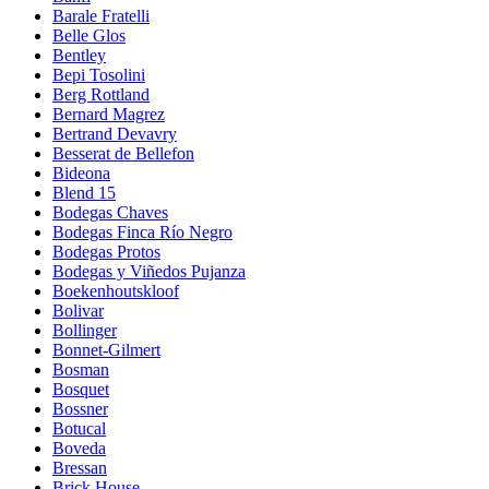
Barale Fratelli
Belle Glos
Bentley
Bepi Tosolini
Berg Rottland
Bernard Magrez
Bertrand Devavry
Besserat de Bellefon
Bideona
Blend 15
Bodegas Chaves
Bodegas Finca Río Negro
Bodegas Protos
Bodegas y Viñedos Pujanza
Boekenhoutskloof
Bolivar
Bollinger
Bonnet-Gilmert
Bosman
Bosquet
Bossner
Botucal
Boveda
Bressan
Brick House