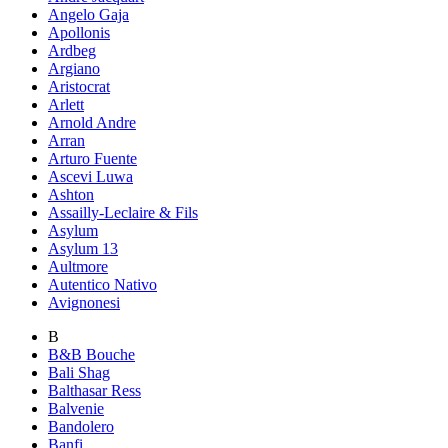
Angelo Gaja
Apollonis
Ardbeg
Argiano
Aristocrat
Arlett
Arnold Andre
Arran
Arturo Fuente
Ascevi Luwa
Ashton
Assailly-Leclaire & Fils
Asylum
Asylum 13
Aultmore
Autentico Nativo
Avignonesi
B
B&B Bouche
Bali Shag
Balthasar Ress
Balvenie
Bandolero
Banfi