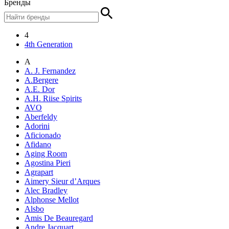
Бренды
4
4th Generation
A
A. J. Fernandez
A.Bergere
A.E. Dor
A.H. Riise Spirits
AVO
Aberfeldy
Adorini
Aficionado
Afidano
Aging Room
Agostina Pieri
Agrapart
Aimery Sieur d’Arques
Alec Bradley
Alphonse Mellot
Alsbo
Amis De Beauregard
Andre Jacquart