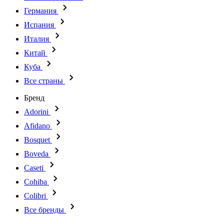
Германия
Испания
Италия
Китай
Куба
Все страны
Бренд
Adorini
Afidano
Bosquet
Boveda
Caseti
Cohiba
Colibri
Все бренды