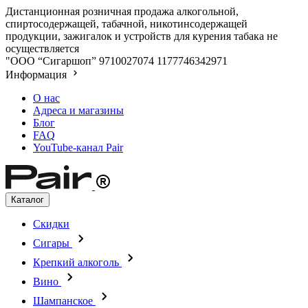
Дистанционная розничная продажа алкогольной,
спиртосодержащей, табачной, никотинсодержащей
продукции, зажигалок и устройств для курения табака не
осуществляется
"ООО “Сигаршоп”
9710027074
1177746342971
Информация
О нас
Адреса и магазины
Блог
FAQ
YouTube-канал Pair
Каталог
Скидки
Сигары
Крепкий алкоголь
Вино
Шампанское