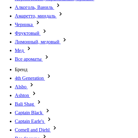
Алкоголь, Ваниль
Амаретто, миндаль
Черника
Фруктовый
Лимонный, медовый
Мед
Все ароматы
Бренд
4th Generation
Alsbo
Ashton
Bali Shag
Captain Black
Captain Earle's
Cornell and Diehl