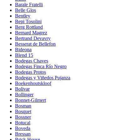
Barale Fratelli
Belle Glos
Bentley
Bepi Tosolini
Berg Rottland
Bernard Magrez
Bertrand Devavry
Besserat de Bellefon
Bideona
Blend 15
Bodegas Chaves
Bodegas Finca Río Negro
Bodegas Protos
Bodegas y Viñedos Pujanza
Boekenhoutskloof
Bolivar
Bollinger
Bonnet-Gilmert
Bosman
Bosquet
Bossner
Botucal
Boveda
Bressan
Brick House