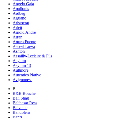
Angelo Gaja
Apollonis
Ardbeg
Argiano
Aristocrat
Arlett
Arnold Andre
Arran
Arturo Fuente
Ascevi Luwa
Ashton
Assailly-Leclaire & Fils
Asylum
Asylum 13
Aultmore
Autentico Nativo
Avignonesi
B
B&B Bouche
Bali Shag
Balthasar Ress
Balvenie
Bandolero
Banfi