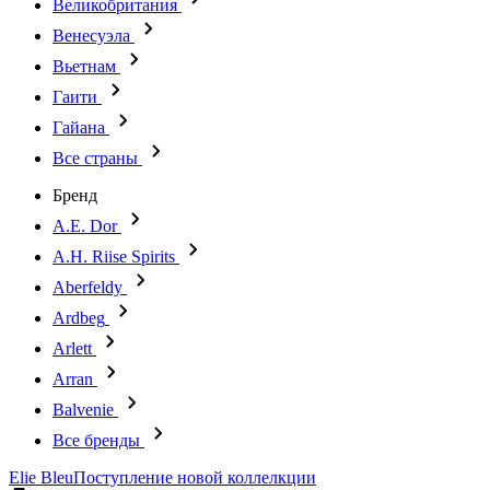
Великобритания
Венесуэла
Вьетнам
Гаити
Гайана
Все страны
Бренд
A.E. Dor
A.H. Riise Spirits
Aberfeldy
Ardbeg
Arlett
Arran
Balvenie
Все бренды
Elie Bleu
Поступление новой коллелкции