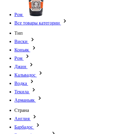
Ром
Все товары категории
Тип
Виски
Коньяк
Ром
Джин
Кальвадос
Водка
Текила
Арманьяк
Страна
Англия
Барбадос