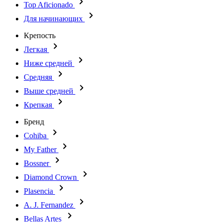
Top Aficionado
Для начинающих
Крепость
Легкая
Ниже средней
Средняя
Выше средней
Крепкая
Бренд
Cohiba
My Father
Bossner
Diamond Crown
Plasencia
A. J. Fernandez
Bellas Artes