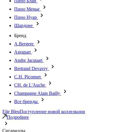
Пино Блан
Пино Менье
Пино Нуар
Шардоне
Бренд
A.Bergere
Agrapart
Andre Jacquart
Bertrand Devavry
C.H. Piconnet
CH. de L'Auche
Champagne Alain Bailly
Все бренды
Elie Bleu
Поступление новой коллелкции
Подробнее
Сигариллы