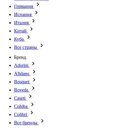
Германия
Испания
Италия
Китай
Куба
Все страны
Бренд
Adorini
Afidano
Bosquet
Boveda
Caseti
Cohiba
Colibri
Все бренды