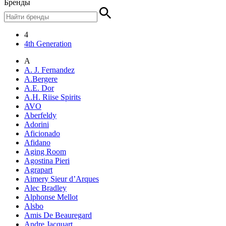
Бренды
4
4th Generation
A
A. J. Fernandez
A.Bergere
A.E. Dor
A.H. Riise Spirits
AVO
Aberfeldy
Adorini
Aficionado
Afidano
Aging Room
Agostina Pieri
Agrapart
Aimery Sieur d’Arques
Alec Bradley
Alphonse Mellot
Alsbo
Amis De Beauregard
Andre Jacquart