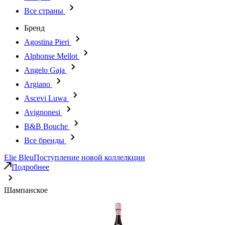
Все страны
Бренд
Agostina Pieri
Alphonse Mellot
Angelo Gaja
Argiano
Ascevi Luwa
Avignonesi
B&B Bouche
Все бренды
Elie Bleu
Поступление новой коллелкции
Подробнее
Шампанское