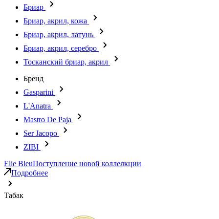
Бриар
Бриар, акрил, кожа
Бриар, акрил, латунь
Бриар, акрил, серебро
Тосканский бриар, акрил
Бренд
Gasparini
L'Anatra
Mastro De Paja
Ser Jacopo
ZIBI
Elie Bleu
Поступление новой коллелкции
Подробнее
Табак