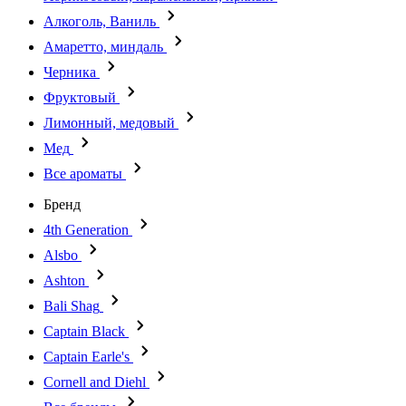
Алкоголь, Ваниль
Амаретто, миндаль
Черника
Фруктовый
Лимонный, медовый
Мед
Все ароматы
Бренд
4th Generation
Alsbo
Ashton
Bali Shag
Captain Black
Captain Earle's
Cornell and Diehl