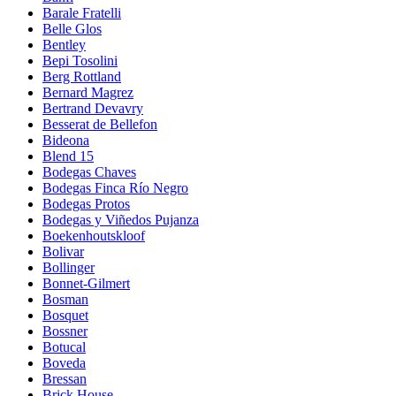
Barale Fratelli
Belle Glos
Bentley
Bepi Tosolini
Berg Rottland
Bernard Magrez
Bertrand Devavry
Besserat de Bellefon
Bideona
Blend 15
Bodegas Chaves
Bodegas Finca Río Negro
Bodegas Protos
Bodegas y Viñedos Pujanza
Boekenhoutskloof
Bolivar
Bollinger
Bonnet-Gilmert
Bosman
Bosquet
Bossner
Botucal
Boveda
Bressan
Brick House