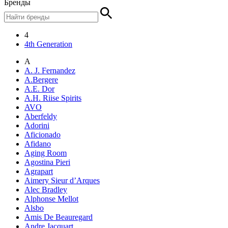
Бренды
4
4th Generation
A
A. J. Fernandez
A.Bergere
A.E. Dor
A.H. Riise Spirits
AVO
Aberfeldy
Adorini
Aficionado
Afidano
Aging Room
Agostina Pieri
Agrapart
Aimery Sieur d’Arques
Alec Bradley
Alphonse Mellot
Alsbo
Amis De Beauregard
Andre Jacquart