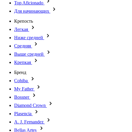
Top Aficionado
Для начинающих
Крепость
Легкая
Ниже средней
Средняя
Выше средней
Крепкая
Бренд
Cohiba
My Father
Bossner
Diamond Crown
Plasencia
A. J. Fernandez
Bellas Artes