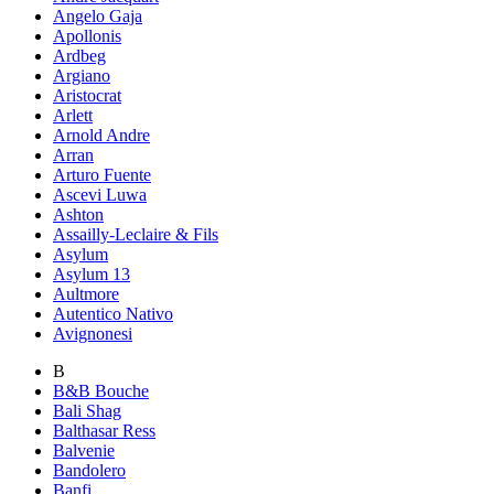
Angelo Gaja
Apollonis
Ardbeg
Argiano
Aristocrat
Arlett
Arnold Andre
Arran
Arturo Fuente
Ascevi Luwa
Ashton
Assailly-Leclaire & Fils
Asylum
Asylum 13
Aultmore
Autentico Nativo
Avignonesi
B
B&B Bouche
Bali Shag
Balthasar Ress
Balvenie
Bandolero
Banfi