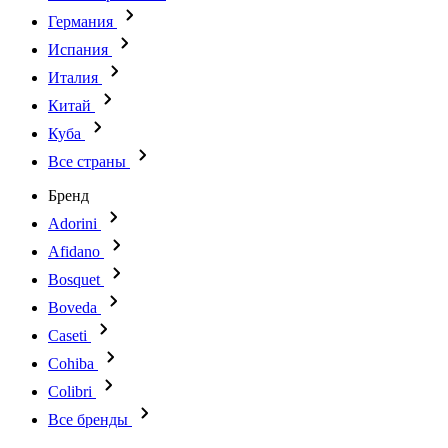
Германия
Испания
Италия
Китай
Куба
Все страны
Бренд
Adorini
Afidano
Bosquet
Boveda
Caseti
Cohiba
Colibri
Все бренды