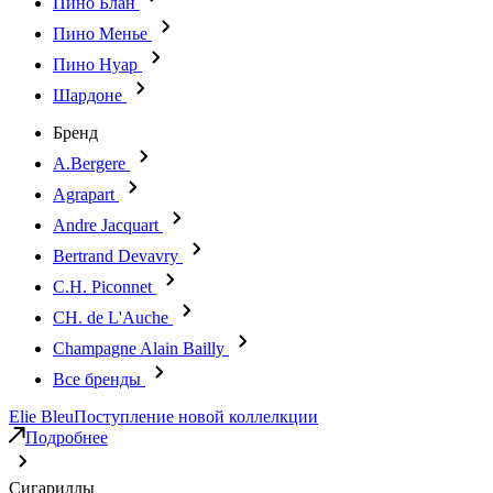
Пино Блан
Пино Менье
Пино Нуар
Шардоне
Бренд
A.Bergere
Agrapart
Andre Jacquart
Bertrand Devavry
C.H. Piconnet
CH. de L'Auche
Champagne Alain Bailly
Все бренды
Elie Bleu
Поступление новой коллелкции
Подробнее
Сигариллы