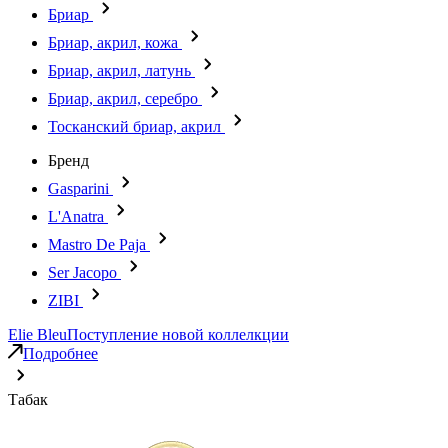
Бриар
Бриар, акрил, кожа
Бриар, акрил, латунь
Бриар, акрил, серебро
Тосканский бриар, акрил
Бренд
Gasparini
L'Anatra
Mastro De Paja
Ser Jacopo
ZIBI
Elie Bleu
Поступление новой коллелкции
Подробнее
Табак