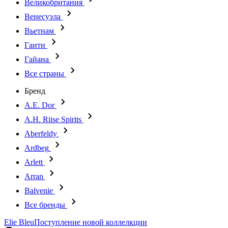
Великобритания
Венесуэла
Вьетнам
Гаити
Гайана
Все страны
Бренд
A.E. Dor
A.H. Riise Spirits
Aberfeldy
Ardbeg
Arlett
Arran
Balvenie
Все бренды
Elie Bleu
Поступление новой коллелкции