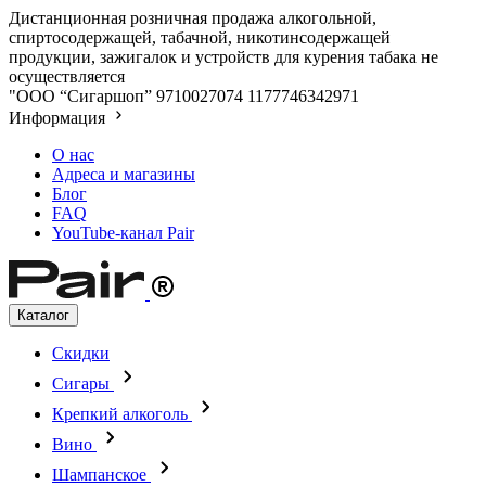
Дистанционная розничная продажа алкогольной,
спиртосодержащей, табачной, никотинсодержащей
продукции, зажигалок и устройств для курения табака не
осуществляется
"ООО “Сигаршоп”
9710027074
1177746342971
Информация
О нас
Адреса и магазины
Блог
FAQ
YouTube-канал Pair
Каталог
Скидки
Сигары
Крепкий алкоголь
Вино
Шампанское