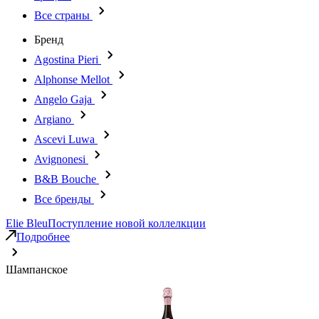
Все страны
Бренд
Agostina Pieri
Alphonse Mellot
Angelo Gaja
Argiano
Ascevi Luwa
Avignonesi
B&B Bouche
Все бренды
Elie Bleu
Поступление новой коллелкции
Подробнее
Шампанское