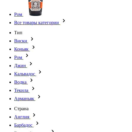
Ром
Все товары категории
Тип
Виски
Коньяк
Ром
Джин
Кальвадос
Водка
Текила
Арманьяк
Страна
Англия
Барбадос