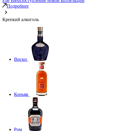
Elie Bleu
Поступление новой коллелкции
Подробнее
Крепкий алкоголь
Виски
Коньяк
Ром