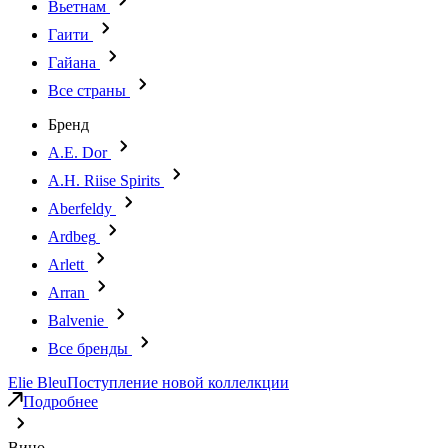
Вьетнам
Гаити
Гайана
Все страны
Бренд
A.E. Dor
A.H. Riise Spirits
Aberfeldy
Ardbeg
Arlett
Arran
Balvenie
Все бренды
Elie Bleu
Поступление новой коллелкции
Подробнее
Вино