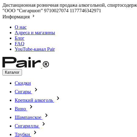
Дистанционная розничная продажа алкогольной, спиртосодержа
"ООО “Сигаршоп”
9710027074
1177746342971
Информация
О нас
Адреса и магазины
Блог
FAQ
YouTube-канал Pair
Каталог
Скидки
Сигары
Крепкий алкоголь
Вино
Шампанское
Сигариллы
Трубки