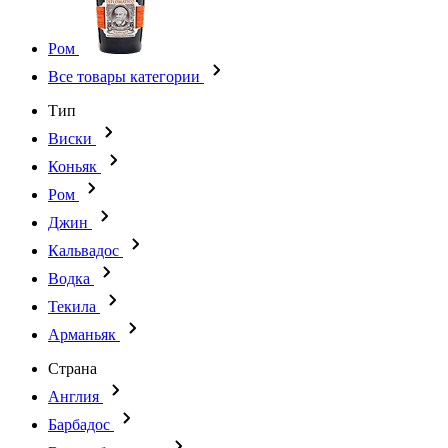
Ром
Все товары категории
Тип
Виски
Коньяк
Ром
Джин
Кальвадос
Водка
Текила
Арманьяк
Страна
Англия
Барбадос