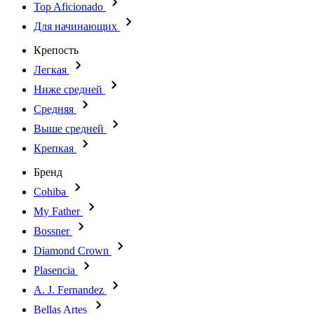
Top Aficionado
Для начинающих
Крепость
Легкая
Ниже средней
Средняя
Выше средней
Крепкая
Бренд
Cohiba
My Father
Bossner
Diamond Crown
Plasencia
A. J. Fernandez
Bellas Artes