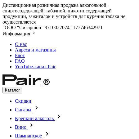
Дистанционная розничная продажа алкогольной,
спиртосодержащей, табачной, никотинсодержащей
продукции, зажигалок и устройств для курения табака не
осуществляется
"ООО “Сигаршоп”
9710027074
1177746342971
Информация
О нас
Адреса и магазины
Блог
FAQ
YouTube-канал Pair
Каталог
Скидки
Сигары
Крепкий алкоголь
Вино
Шампанское