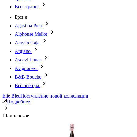
Все страны
Бренд
Agostina Pieri
Alphonse Mellot
Angelo Gaja
Argiano
Ascevi Luwa
Avignonesi
B&B Bouche
Все бренды
Elie Bleu
Поступление новой коллелкции
Подробнее
Шампанское