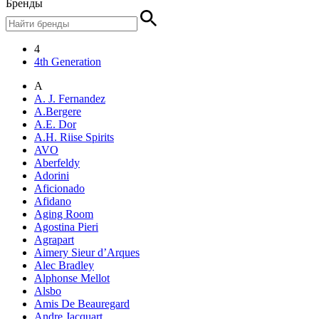
Бренды
4
4th Generation
A
A. J. Fernandez
A.Bergere
A.E. Dor
A.H. Riise Spirits
AVO
Aberfeldy
Adorini
Aficionado
Afidano
Aging Room
Agostina Pieri
Agrapart
Aimery Sieur d’Arques
Alec Bradley
Alphonse Mellot
Alsbo
Amis De Beauregard
Andre Jacquart