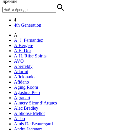
Бренды
4
4th Generation
A
A. J. Fernandez
A.Bergere
A.E. Dor
A.H. Riise Spirits
AVO
Aberfeldy
Adorini
Aficionado
Afidano
Aging Room
Agostina Pieri
Agrapart
Aimery Sieur d’Arques
Alec Bradley
Alphonse Mellot
Alsbo
Amis De Beauregard
Andre Jacquart