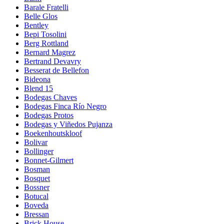
Barale Fratelli
Belle Glos
Bentley
Bepi Tosolini
Berg Rottland
Bernard Magrez
Bertrand Devavry
Besserat de Bellefon
Bideona
Blend 15
Bodegas Chaves
Bodegas Finca Río Negro
Bodegas Protos
Bodegas y Viñedos Pujanza
Boekenhoutskloof
Bolivar
Bollinger
Bonnet-Gilmert
Bosman
Bosquet
Bossner
Botucal
Boveda
Bressan
Brick House