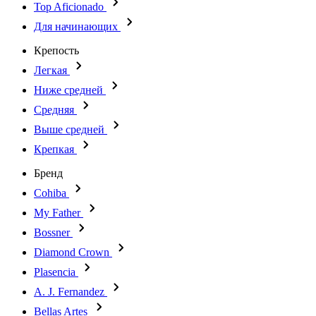
Top Aficionado
Для начинающих
Крепость
Легкая
Ниже средней
Средняя
Выше средней
Крепкая
Бренд
Cohiba
My Father
Bossner
Diamond Crown
Plasencia
A. J. Fernandez
Bellas Artes