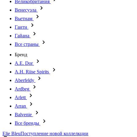
Великобритания
Венесуэла
Вьетнам
Гаити
Гайана
Все страны
Бренд
A.E. Dor
A.H. Riise Spirits
Aberfeldy
Ardbeg
Arlett
Arran
Balvenie
Все бренды
Elie Bleu
Поступление новой коллелкции