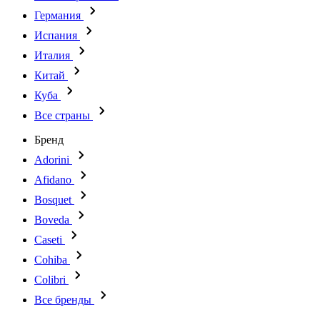
Германия
Испания
Италия
Китай
Куба
Все страны
Бренд
Adorini
Afidano
Bosquet
Boveda
Caseti
Cohiba
Colibri
Все бренды