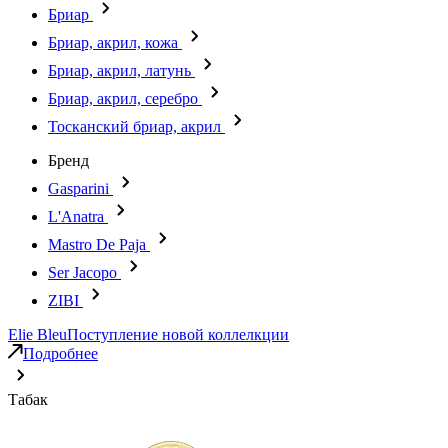
Бриар
Бриар, акрил, кожа
Бриар, акрил, латунь
Бриар, акрил, серебро
Тосканский бриар, акрил
Бренд
Gasparini
L'Anatra
Mastro De Paja
Ser Jacopo
ZIBI
Elie Bleu
Поступление новой коллелкции
Подробнее
Табак