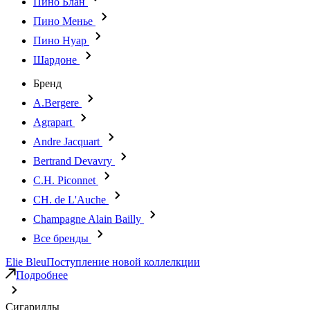
Пино Блан
Пино Менье
Пино Нуар
Шардоне
Бренд
A.Bergere
Agrapart
Andre Jacquart
Bertrand Devavry
C.H. Piconnet
CH. de L'Auche
Champagne Alain Bailly
Все бренды
Elie Bleu
Поступление новой коллелкции
Подробнее
Сигариллы