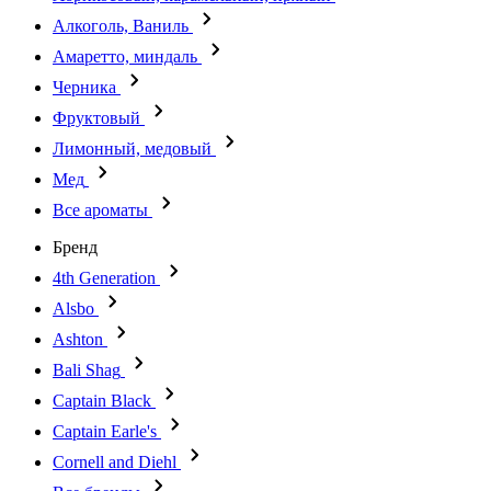
Алкоголь, Ваниль
Амаретто, миндаль
Черника
Фруктовый
Лимонный, медовый
Мед
Все ароматы
Бренд
4th Generation
Alsbo
Ashton
Bali Shag
Captain Black
Captain Earle's
Cornell and Diehl