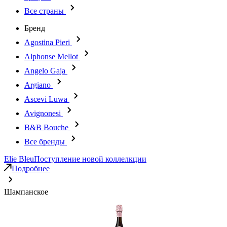
Все страны
Бренд
Agostina Pieri
Alphonse Mellot
Angelo Gaja
Argiano
Ascevi Luwa
Avignonesi
B&B Bouche
Все бренды
Elie Bleu
Поступление новой коллелкции
Подробнее
Шампанское