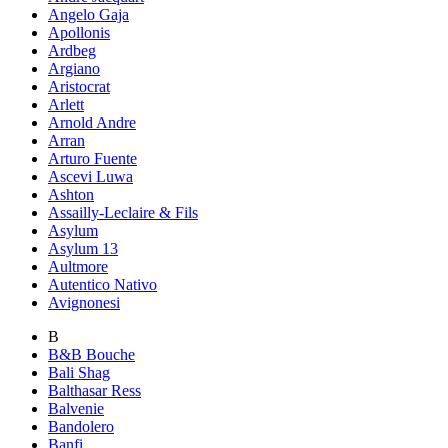
Angelo Gaja
Apollonis
Ardbeg
Argiano
Aristocrat
Arlett
Arnold Andre
Arran
Arturo Fuente
Ascevi Luwa
Ashton
Assailly-Leclaire & Fils
Asylum
Asylum 13
Aultmore
Autentico Nativo
Avignonesi
B
B&B Bouche
Bali Shag
Balthasar Ress
Balvenie
Bandolero
Banfi