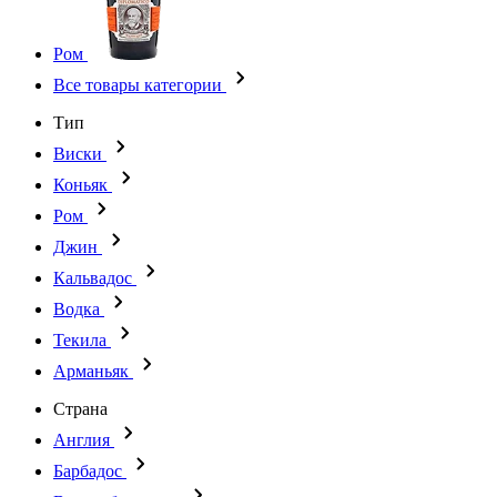
Ром
Все товары категории
Тип
Виски
Коньяк
Ром
Джин
Кальвадос
Водка
Текила
Арманьяк
Страна
Англия
Барбадос