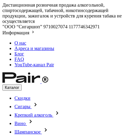
Дистанционная розничная продажа алкогольной,
спиртосодержащей, табачной, никотинсодержащей
продукции, зажигалок и устройств для курения табака не
осуществляется
"ООО “Сигаршоп”
9710027074
1177746342971
Информация
О нас
Адреса и магазины
Блог
FAQ
YouTube-канал Pair
Каталог
Скидки
Сигары
Крепкий алкоголь
Вино
Шампанское