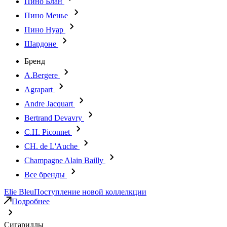
Пино Блан
Пино Менье
Пино Нуар
Шардоне
Бренд
A.Bergere
Agrapart
Andre Jacquart
Bertrand Devavry
C.H. Piconnet
CH. de L'Auche
Champagne Alain Bailly
Все бренды
Elie Bleu
Поступление новой коллелкции
Подробнее
Сигариллы