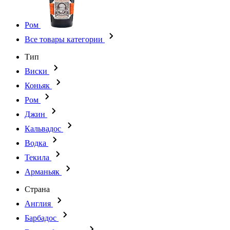
Ром
Все товары категории
Тип
Виски
Коньяк
Ром
Джин
Кальвадос
Водка
Текила
Арманьяк
Страна
Англия
Барбадос