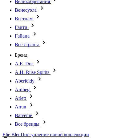
Великобритания
Венесуэла
Вьетнам
Гаити
Гайана
Все страны
Бренд
A.E. Dor
A.H. Riise Spirits
Aberfeldy
Ardbeg
Arlett
Arran
Balvenie
Все бренды
Elie Bleu
Поступление новой коллелкции