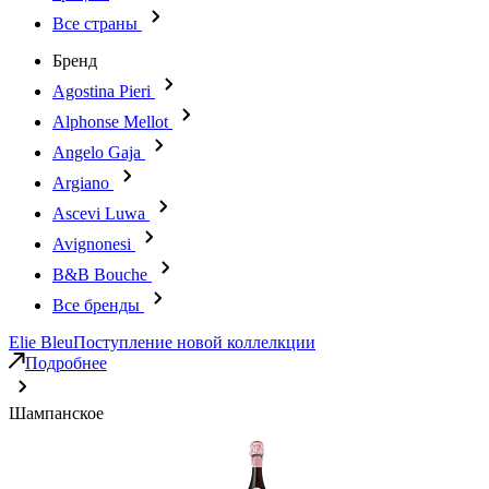
Все страны
Бренд
Agostina Pieri
Alphonse Mellot
Angelo Gaja
Argiano
Ascevi Luwa
Avignonesi
B&B Bouche
Все бренды
Elie Bleu
Поступление новой коллелкции
Подробнее
Шампанское