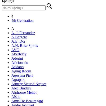
Бренды
4
4th Generation
A
A. J. Fernandez
A.Bergere
A.E. Dor
A.H. Riise Spirits
AVO
Aberfeldy
Adorini
Aficionado
Afidano
Aging Room
Agostina Pieri
Agrapart
Aimery Sieur d’Arques
Alec Bradley
Alphonse Mellot
Alsbo
Amis De Beauregard
Andre Jacquart