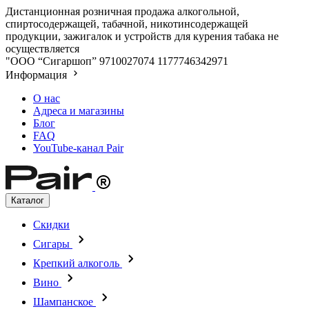
Дистанционная розничная продажа алкогольной,
спиртосодержащей, табачной, никотинсодержащей
продукции, зажигалок и устройств для курения табака не
осуществляется
"ООО “Сигаршоп”
9710027074
1177746342971
Информация
О нас
Адреса и магазины
Блог
FAQ
YouTube-канал Pair
Каталог
Скидки
Сигары
Крепкий алкоголь
Вино
Шампанское