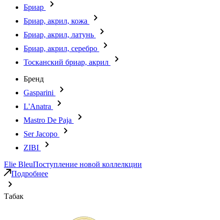
Бриар
Бриар, акрил, кожа
Бриар, акрил, латунь
Бриар, акрил, серебро
Тосканский бриар, акрил
Бренд
Gasparini
L'Anatra
Mastro De Paja
Ser Jacopo
ZIBI
Elie Bleu
Поступление новой коллелкции
Подробнее
Табак