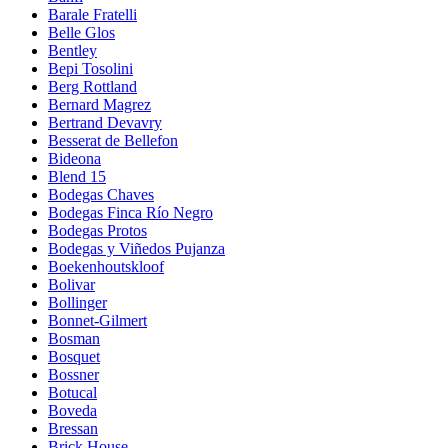
Barale Fratelli
Belle Glos
Bentley
Bepi Tosolini
Berg Rottland
Bernard Magrez
Bertrand Devavry
Besserat de Bellefon
Bideona
Blend 15
Bodegas Chaves
Bodegas Finca Río Negro
Bodegas Protos
Bodegas y Viñedos Pujanza
Boekenhoutskloof
Bolivar
Bollinger
Bonnet-Gilmert
Bosman
Bosquet
Bossner
Botucal
Boveda
Bressan
Brick House