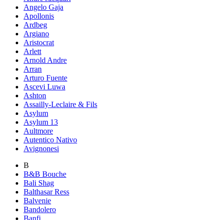
Angelo Gaja
Apollonis
Ardbeg
Argiano
Aristocrat
Arlett
Arnold Andre
Arran
Arturo Fuente
Ascevi Luwa
Ashton
Assailly-Leclaire & Fils
Asylum
Asylum 13
Aultmore
Autentico Nativo
Avignonesi
B
B&B Bouche
Bali Shag
Balthasar Ress
Balvenie
Bandolero
Banfi