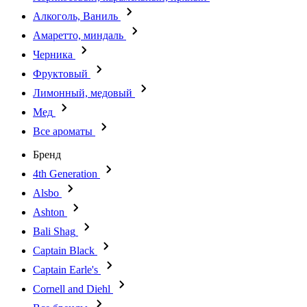
Алкоголь, Ваниль
Амаретто, миндаль
Черника
Фруктовый
Лимонный, медовый
Мед
Все ароматы
Бренд
4th Generation
Alsbo
Ashton
Bali Shag
Captain Black
Captain Earle's
Cornell and Diehl