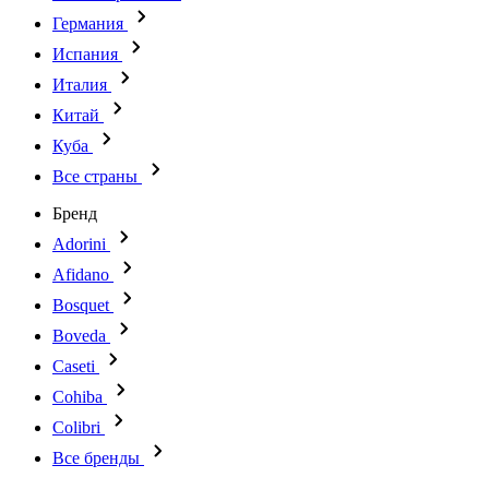
Германия
Испания
Италия
Китай
Куба
Все страны
Бренд
Adorini
Afidano
Bosquet
Boveda
Caseti
Cohiba
Colibri
Все бренды