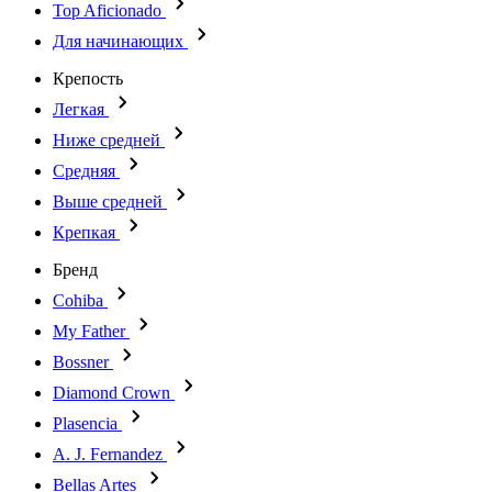
Top Aficionado
Для начинающих
Крепость
Легкая
Ниже средней
Средняя
Выше средней
Крепкая
Бренд
Cohiba
My Father
Bossner
Diamond Crown
Plasencia
A. J. Fernandez
Bellas Artes