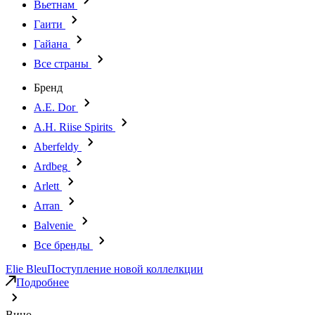
Вьетнам
Гаити
Гайана
Все страны
Бренд
A.E. Dor
A.H. Riise Spirits
Aberfeldy
Ardbeg
Arlett
Arran
Balvenie
Все бренды
Elie Bleu
Поступление новой коллелкции
Подробнее
Вино