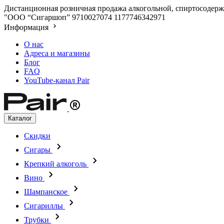
Дистанционная розничная продажа алкогольной, спиртосодержа
"ООО “Сигаршоп”
9710027074
1177746342971
Информация
О нас
Адреса и магазины
Блог
FAQ
YouTube-канал Pair
Каталог
Скидки
Сигары
Крепкий алкоголь
Вино
Шампанское
Сигариллы
Трубки