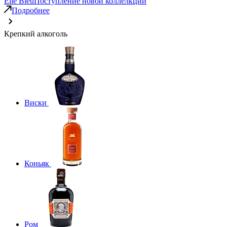
Elie Bleu
Поступление новой коллелкции
Подробнее
Крепкий алкоголь
Виски
Коньяк
Ром