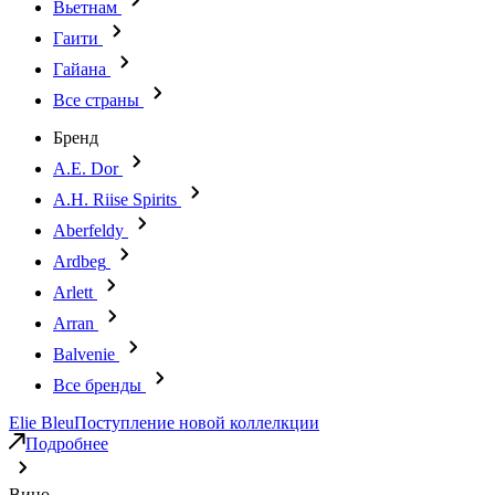
Вьетнам
Гаити
Гайана
Все страны
Бренд
A.E. Dor
A.H. Riise Spirits
Aberfeldy
Ardbeg
Arlett
Arran
Balvenie
Все бренды
Elie Bleu
Поступление новой коллелкции
Подробнее
Вино