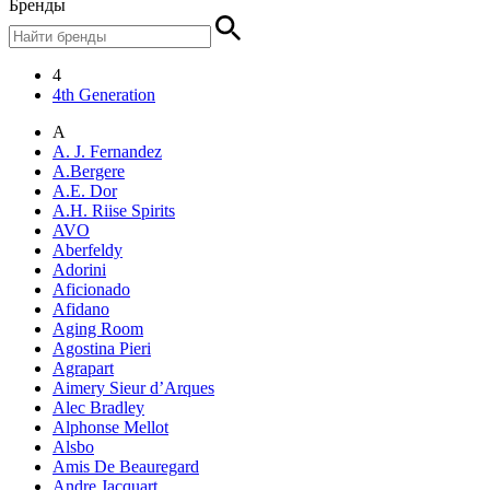
Бренды
4
4th Generation
A
A. J. Fernandez
A.Bergere
A.E. Dor
A.H. Riise Spirits
AVO
Aberfeldy
Adorini
Aficionado
Afidano
Aging Room
Agostina Pieri
Agrapart
Aimery Sieur d’Arques
Alec Bradley
Alphonse Mellot
Alsbo
Amis De Beauregard
Andre Jacquart