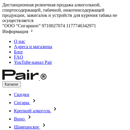
Дистанционная розничная продажа алкогольной,
спиртосодержащей, табачной, никотинсодержащей
продукции, зажигалок и устройств для курения табака не
осуществляется
"ООО “Сигаршоп”
9710027074
1177746342971
Информация
О нас
Адреса и магазины
Блог
FAQ
YouTube-канал Pair
Каталог
Скидки
Сигары
Крепкий алкоголь
Вино
Шампанское