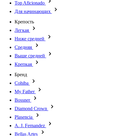
Top Aficionado
Для начинающих
Крепость
Легкая
Ниже средней
Средняя
Выше средней
Крепкая
Бренд
Cohiba
My Father
Bossner
Diamond Crown
Plasencia
A. J. Fernandez
Bellas Artes