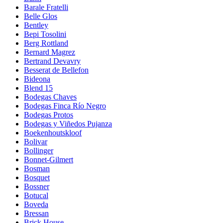
Barale Fratelli
Belle Glos
Bentley
Bepi Tosolini
Berg Rottland
Bernard Magrez
Bertrand Devavry
Besserat de Bellefon
Bideona
Blend 15
Bodegas Chaves
Bodegas Finca Río Negro
Bodegas Protos
Bodegas y Viñedos Pujanza
Boekenhoutskloof
Bolivar
Bollinger
Bonnet-Gilmert
Bosman
Bosquet
Bossner
Botucal
Boveda
Bressan
Brick House