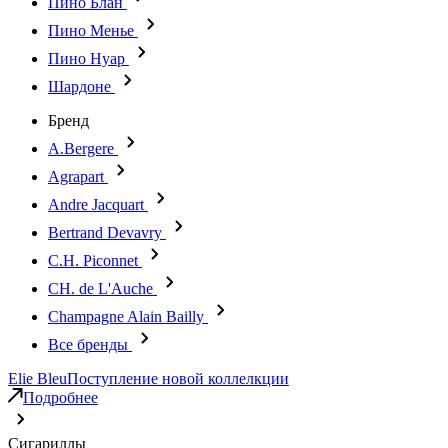
Пино Блан
Пино Менье
Пино Нуар
Шардоне
Бренд
A.Bergere
Agrapart
Andre Jacquart
Bertrand Devavry
C.H. Piconnet
CH. de L'Auche
Champagne Alain Bailly
Все бренды
Elie Bleu
Поступление новой коллелкции
Подробнее
Сигариллы