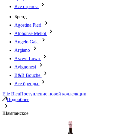
Все страны
Бренд
Agostina Pieri
Alphonse Mellot
Angelo Gaja
Argiano
Ascevi Luwa
Avignonesi
B&B Bouche
Все бренды
Elie Bleu
Поступление новой коллелкции
Подробнее
Шампанское