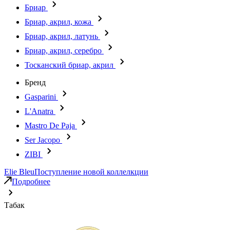
Бриар
Бриар, акрил, кожа
Бриар, акрил, латунь
Бриар, акрил, серебро
Тосканский бриар, акрил
Бренд
Gasparini
L'Anatra
Mastro De Paja
Ser Jacopo
ZIBI
Elie Bleu
Поступление новой коллелкции
Подробнее
Табак