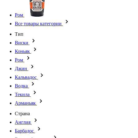
Ром
Все товары категории
Тип
Виски
Коньяк
Ром
Джин
Кальвадос
Водка
Текила
Арманьяк
Страна
Англия
Барбадос