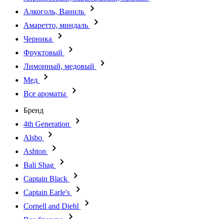
Алкоголь, Ваниль
Амаретто, миндаль
Черника
Фруктовый
Лимонный, медовый
Мед
Все ароматы
Бренд
4th Generation
Alsbo
Ashton
Bali Shag
Captain Black
Captain Earle's
Cornell and Diehl