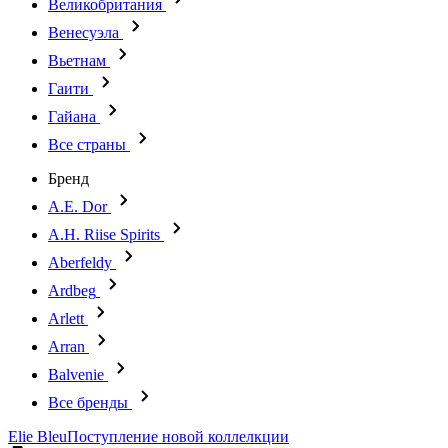
Великобритания
Венесуэла
Вьетнам
Гаити
Гайана
Все страны
Бренд
A.E. Dor
A.H. Riise Spirits
Aberfeldy
Ardbeg
Arlett
Arran
Balvenie
Все бренды
Elie Bleu
Поступление новой коллелкции