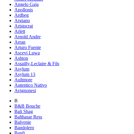
Angelo Gaja
Apollonis
Ardbeg
Argiano
Aristocrat
Arlett
Arnold Andre
Arran
Arturo Fuente
Ascevi Luwa
Ashton
Assailly-Leclaire & Fils
Asylum
Asylum 13
Aultmore
Autentico Nativo
Avignonesi
B
B&B Bouche
Bali Shag
Balthasar Ress
Balvenie
Bandolero
Banfi