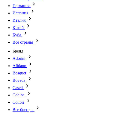
Германия
Испания
Италия
Китай
Куба
Все страны
Бренд
Adorini
Afidano
Bosquet
Boveda
Caseti
Cohiba
Colibri
Все бренды