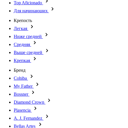
Top Aficionado
Для начинающих
Крепость
Легкая
Ниже средней
Средняя
Выше средней
Крепкая
Бренд
Cohiba
My Father
Bossner
Diamond Crown
Plasencia
A. J. Fernandez
Bellas Artes