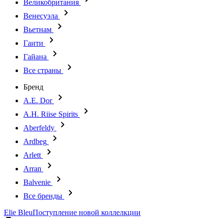
Великобритания
Венесуэла
Вьетнам
Гаити
Гайана
Все страны
Бренд
A.E. Dor
A.H. Riise Spirits
Aberfeldy
Ardbeg
Arlett
Arran
Balvenie
Все бренды
Elie Bleu
Поступление новой коллелкции