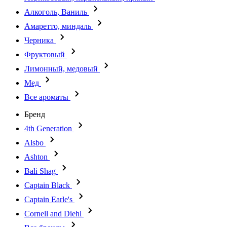
Алкоголь, Ваниль
Амаретто, миндаль
Черника
Фруктовый
Лимонный, медовый
Мед
Все ароматы
Бренд
4th Generation
Alsbo
Ashton
Bali Shag
Captain Black
Captain Earle's
Cornell and Diehl