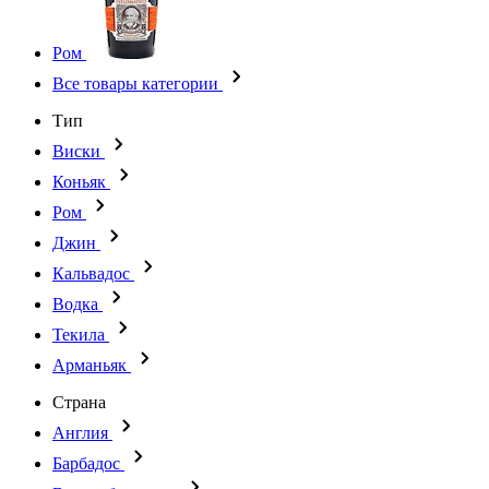
Ром
Все товары категории
Тип
Виски
Коньяк
Ром
Джин
Кальвадос
Водка
Текила
Арманьяк
Страна
Англия
Барбадос