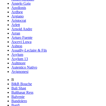
Angelo Gaja
Apollonis
Ardbeg
Argiano
Aristocrat
Arlett
Arnold Andre
Arran
Arturo Fuente
Ascevi Luwa
Ashton
Assailly-Leclaire & Fils
Asylum
Asylum 13
Aultmore
Autentico Nativo
Avignonesi
B
B&B Bouche
Bali Shag
Balthasar Ress
Balvenie
Bandolero
Banfi