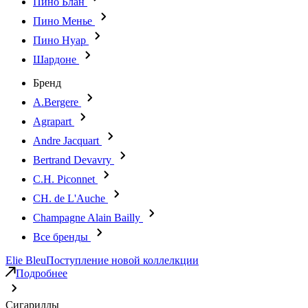
Пино Блан
Пино Менье
Пино Нуар
Шардоне
Бренд
A.Bergere
Agrapart
Andre Jacquart
Bertrand Devavry
C.H. Piconnet
CH. de L'Auche
Champagne Alain Bailly
Все бренды
Elie Bleu
Поступление новой коллелкции
Подробнее
Сигариллы