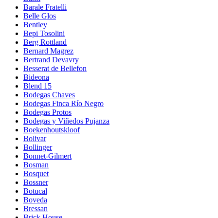
Barale Fratelli
Belle Glos
Bentley
Bepi Tosolini
Berg Rottland
Bernard Magrez
Bertrand Devavry
Besserat de Bellefon
Bideona
Blend 15
Bodegas Chaves
Bodegas Finca Río Negro
Bodegas Protos
Bodegas y Viñedos Pujanza
Boekenhoutskloof
Bolivar
Bollinger
Bonnet-Gilmert
Bosman
Bosquet
Bossner
Botucal
Boveda
Bressan
Brick House