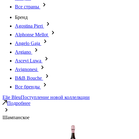
Все страны
Бренд
Agostina Pieri
Alphonse Mellot
Angelo Gaja
Argiano
Ascevi Luwa
Avignonesi
B&B Bouche
Все бренды
Elie Bleu
Поступление новой коллелкции
Подробнее
Шампанское