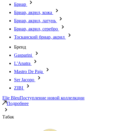
Бриар
Бриар, акрил, кожа
Бриар, акрил, латунь
Бриар, акрил, серебро
Тосканский бриар, акрил
Бренд
Gasparini
L'Anatra
Mastro De Paja
Ser Jacopo
ZIBI
Elie Bleu
Поступление новой коллелкции
Подробнее
Табак