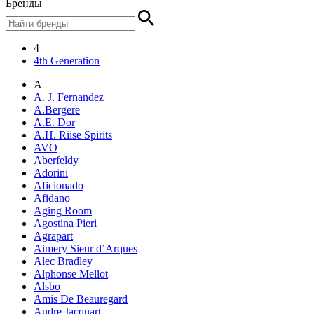
Бренды
4
4th Generation
A
A. J. Fernandez
A.Bergere
A.E. Dor
A.H. Riise Spirits
AVO
Aberfeldy
Adorini
Aficionado
Afidano
Aging Room
Agostina Pieri
Agrapart
Aimery Sieur d’Arques
Alec Bradley
Alphonse Mellot
Alsbo
Amis De Beauregard
Andre Jacquart