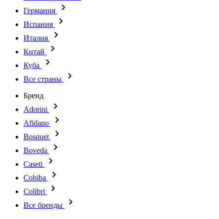
Германия
Испания
Италия
Китай
Куба
Все страны
Бренд
Adorini
Afidano
Bosquet
Boveda
Caseti
Cohiba
Colibri
Все бренды