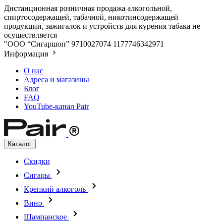
Дистанционная розничная продажа алкогольной,
спиртосодержащей, табачной, никотинсодержащей
продукции, зажигалок и устройств для курения табака не
осуществляется
"ООО “Сигаршоп”
9710027074
1177746342971
Информация
О нас
Адреса и магазины
Блог
FAQ
YouTube-канал Pair
Каталог
Скидки
Сигары
Крепкий алкоголь
Вино
Шампанское