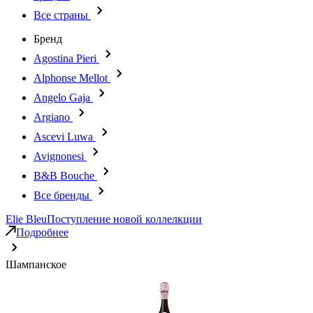
Все страны
Бренд
Agostina Pieri
Alphonse Mellot
Angelo Gaja
Argiano
Ascevi Luwa
Avignonesi
B&B Bouche
Все бренды
Elie Bleu
Поступление новой коллелкции
Подробнее
Шампанское