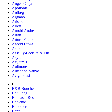
Angelo Gaja
Apollonis
Ardbeg
Argiano
Aristocrat
Arlett
Arnold Andre
Arran
Arturo Fuente
Ascevi Luwa
Ashton
Assailly-Leclaire & Fils
Asylum
Asylum 13
Aultmore
Autentico Nativo
Avignonesi
B
B&B Bouche
Bali Shag
Balthasar Ress
Balvenie
Bandolero
Banfi