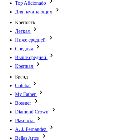
Top Aficionado
Для начинающих
Крепость
Легкая
Ниже средней
Средняя
Выше средней
Крепкая
Бренд
Cohiba
My Father
Bossner
Diamond Crown
Plasencia
A. J. Fernandez
Bellas Artes