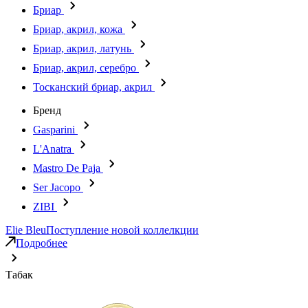
Бриар
Бриар, акрил, кожа
Бриар, акрил, латунь
Бриар, акрил, серебро
Тосканский бриар, акрил
Бренд
Gasparini
L'Anatra
Mastro De Paja
Ser Jacopo
ZIBI
Elie Bleu
Поступление новой коллелкции
Подробнее
Табак