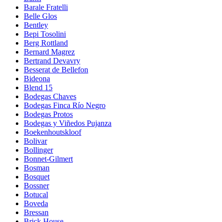
Barale Fratelli
Belle Glos
Bentley
Bepi Tosolini
Berg Rottland
Bernard Magrez
Bertrand Devavry
Besserat de Bellefon
Bideona
Blend 15
Bodegas Chaves
Bodegas Finca Río Negro
Bodegas Protos
Bodegas y Viñedos Pujanza
Boekenhoutskloof
Bolivar
Bollinger
Bonnet-Gilmert
Bosman
Bosquet
Bossner
Botucal
Boveda
Bressan
Brick House