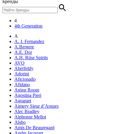
Бренды
4
4th Generation
A
A. J. Fernandez
A.Bergere
A.E. Dor
A.H. Riise Spirits
AVO
Aberfeldy
Adorini
Aficionado
Afidano
Aging Room
Agostina Pieri
Agrapart
Aimery Sieur d’Arques
Alec Bradley
Alphonse Mellot
Alsbo
Amis De Beauregard
Andre Jacquart