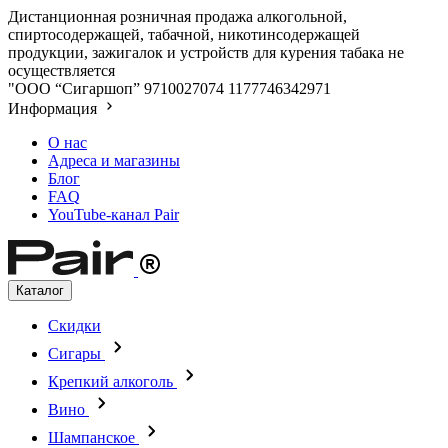
Дистанционная розничная продажа алкогольной,
спиртосодержащей, табачной, никотинсодержащей
продукции, зажигалок и устройств для курения табака не
осуществляется
"ООО “Сигаршоп”
9710027074
1177746342971
Информация
О нас
Адреса и магазины
Блог
FAQ
YouTube-канал Pair
Каталог
Скидки
Сигары
Крепкий алкоголь
Вино
Шампанское