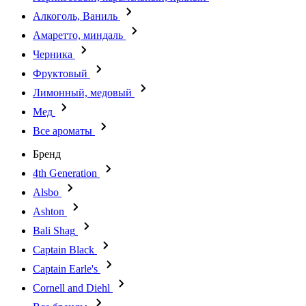
Алкоголь, Ваниль
Амаретто, миндаль
Черника
Фруктовый
Лимонный, медовый
Мед
Все ароматы
Бренд
4th Generation
Alsbo
Ashton
Bali Shag
Captain Black
Captain Earle's
Cornell and Diehl