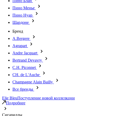
Пино Блан
Пино Менье
Пино Нуар
Шардоне
Бренд
A.Bergere
Agrapart
Andre Jacquart
Bertrand Devavry
C.H. Piconnet
CH. de L'Auche
Champagne Alain Bailly
Все бренды
Elie Bleu
Поступление новой коллелкции
Подробнее
Сигариллы