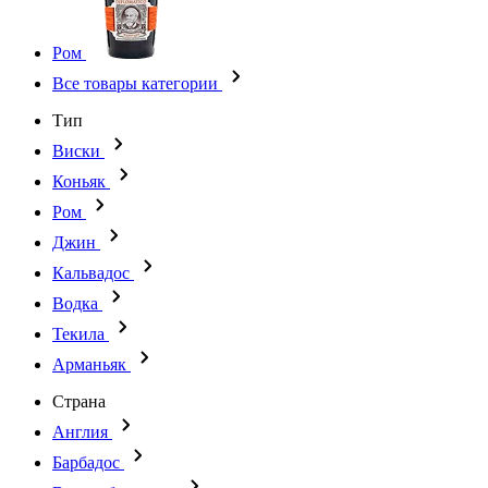
Ром
Все товары категории
Тип
Виски
Коньяк
Ром
Джин
Кальвадос
Водка
Текила
Арманьяк
Страна
Англия
Барбадос