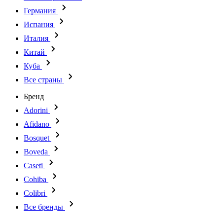
Германия
Испания
Италия
Китай
Куба
Все страны
Бренд
Adorini
Afidano
Bosquet
Boveda
Caseti
Cohiba
Colibri
Все бренды