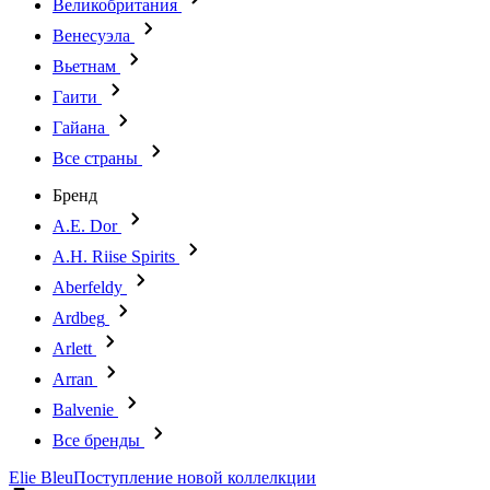
Великобритания
Венесуэла
Вьетнам
Гаити
Гайана
Все страны
Бренд
A.E. Dor
A.H. Riise Spirits
Aberfeldy
Ardbeg
Arlett
Arran
Balvenie
Все бренды
Elie Bleu
Поступление новой коллелкции