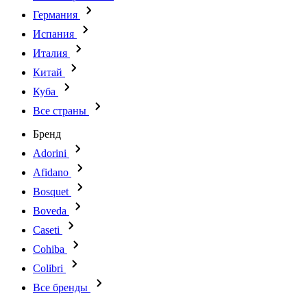
Германия
Испания
Италия
Китай
Куба
Все страны
Бренд
Adorini
Afidano
Bosquet
Boveda
Caseti
Cohiba
Colibri
Все бренды