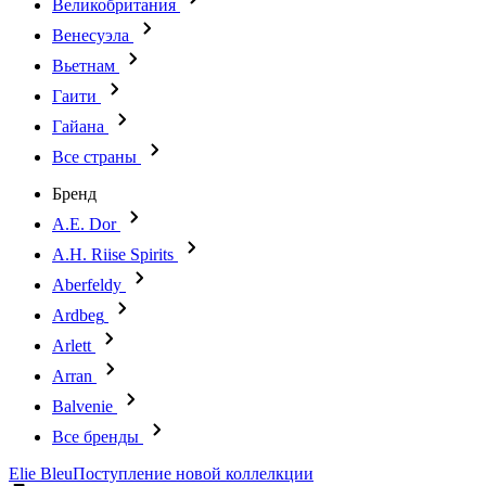
Великобритания
Венесуэла
Вьетнам
Гаити
Гайана
Все страны
Бренд
A.E. Dor
A.H. Riise Spirits
Aberfeldy
Ardbeg
Arlett
Arran
Balvenie
Все бренды
Elie Bleu
Поступление новой коллелкции