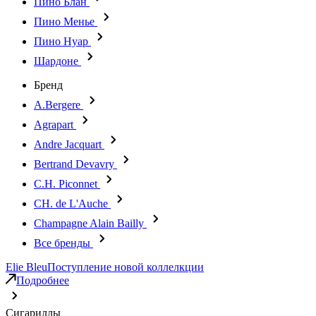
Пино Блан
Пино Менье
Пино Нуар
Шардоне
Бренд
A.Bergere
Agrapart
Andre Jacquart
Bertrand Devavry
C.H. Piconnet
CH. de L'Auche
Champagne Alain Bailly
Все бренды
Elie Bleu
Поступление новой коллелкции
Подробнее
Сигариллы