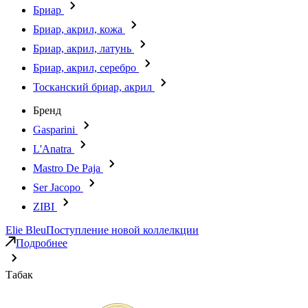
Бриар
Бриар, акрил, кожа
Бриар, акрил, латунь
Бриар, акрил, серебро
Тосканский бриар, акрил
Бренд
Gasparini
L'Anatra
Mastro De Paja
Ser Jacopo
ZIBI
Elie Bleu
Поступление новой коллелкции
Подробнее
Табак