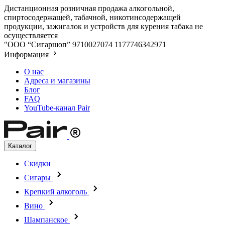
Дистанционная розничная продажа алкогольной,
спиртосодержащей, табачной, никотинсодержащей
продукции, зажигалок и устройств для курения табака не
осуществляется
"ООО “Сигаршоп”
9710027074
1177746342971
Информация
О нас
Адреса и магазины
Блог
FAQ
YouTube-канал Pair
Каталог
Скидки
Сигары
Крепкий алкоголь
Вино
Шампанское