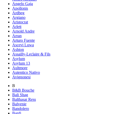
Angelo Gaja
Apollonis
Ardbeg
Argiano
Aristocrat
Arlett
Arnold Andre
Arran
Arturo Fuente
Ascevi Luwa
Ashton
Assailly-Leclaire & Fils
Asylum
Asylum 13
Aultmore
Autentico Nativo
Avignonesi
B
B&B Bouche
Bali Shag
Balthasar Ress
Balvenie
Bandolero
Banfi