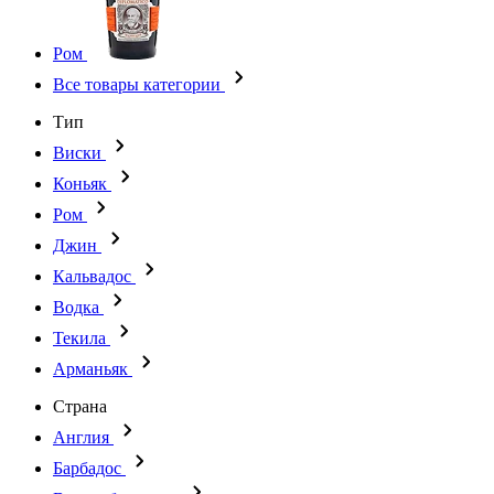
Ром
Все товары категории
Тип
Виски
Коньяк
Ром
Джин
Кальвадос
Водка
Текила
Арманьяк
Страна
Англия
Барбадос