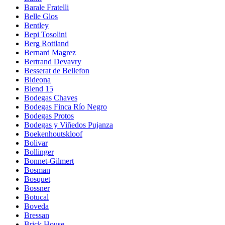
Barale Fratelli
Belle Glos
Bentley
Bepi Tosolini
Berg Rottland
Bernard Magrez
Bertrand Devavry
Besserat de Bellefon
Bideona
Blend 15
Bodegas Chaves
Bodegas Finca Río Negro
Bodegas Protos
Bodegas y Viñedos Pujanza
Boekenhoutskloof
Bolivar
Bollinger
Bonnet-Gilmert
Bosman
Bosquet
Bossner
Botucal
Boveda
Bressan
Brick House