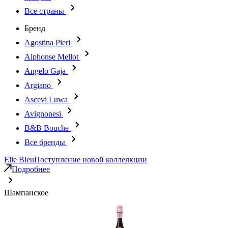
Все страны
Бренд
Agostina Pieri
Alphonse Mellot
Angelo Gaja
Argiano
Ascevi Luwa
Avignonesi
B&B Bouche
Все бренды
Elie Bleu
Поступление новой коллелкции
Подробнее
Шампанское