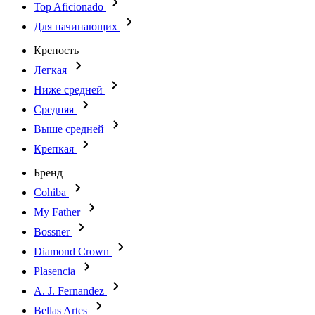
Top Aficionado
Для начинающих
Крепость
Легкая
Ниже средней
Средняя
Выше средней
Крепкая
Бренд
Cohiba
My Father
Bossner
Diamond Crown
Plasencia
A. J. Fernandez
Bellas Artes