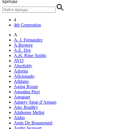
Бренды
4
4th Generation
A
A. J. Fernandez
A.Bergere
A.E. Dor
A.H. Riise Spirits
AVO
Aberfeldy
Adorini
Aficionado
Afidano
Aging Room
Agostina Pieri
Agrapart
Aimery Sieur d’Arques
Alec Bradley
Alphonse Mellot
Alsbo
Amis De Beauregard
Andre Jacquart