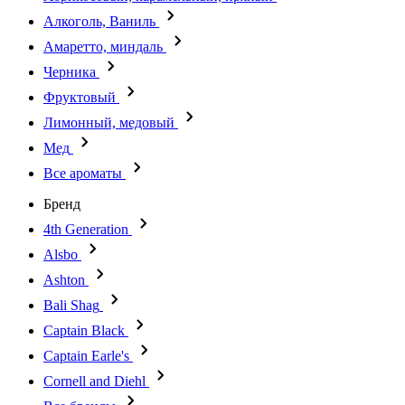
Алкоголь, Ваниль
Амаретто, миндаль
Черника
Фруктовый
Лимонный, медовый
Мед
Все ароматы
Бренд
4th Generation
Alsbo
Ashton
Bali Shag
Captain Black
Captain Earle's
Cornell and Diehl