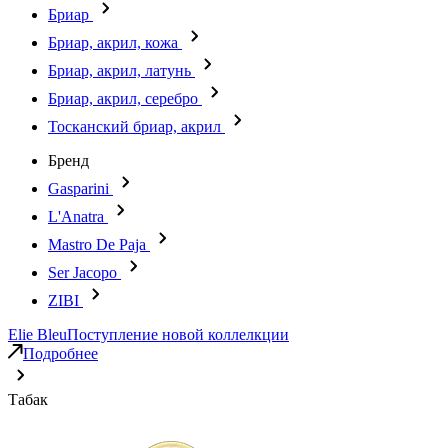
Бриар
Бриар, акрил, кожа
Бриар, акрил, латунь
Бриар, акрил, серебро
Тосканский бриар, акрил
Бренд
Gasparini
L'Anatra
Mastro De Paja
Ser Jacopo
ZIBI
Elie Bleu
Поступление новой коллелкции
Подробнее
Табак