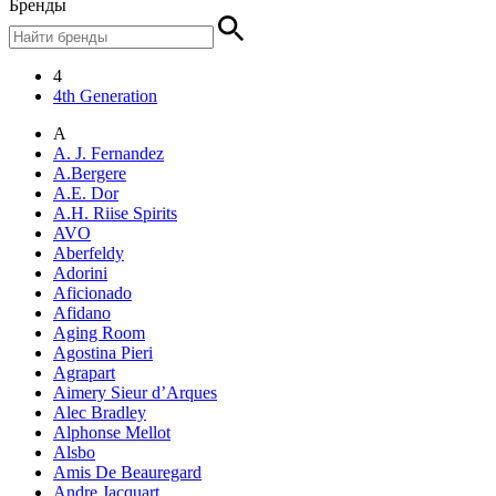
Бренды
4
4th Generation
A
A. J. Fernandez
A.Bergere
A.E. Dor
A.H. Riise Spirits
AVO
Aberfeldy
Adorini
Aficionado
Afidano
Aging Room
Agostina Pieri
Agrapart
Aimery Sieur d’Arques
Alec Bradley
Alphonse Mellot
Alsbo
Amis De Beauregard
Andre Jacquart