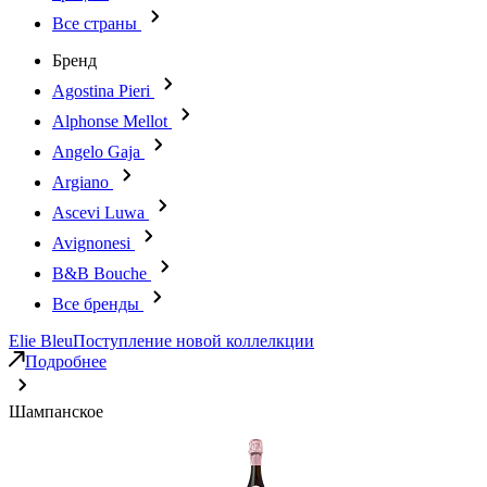
Все страны
Бренд
Agostina Pieri
Alphonse Mellot
Angelo Gaja
Argiano
Ascevi Luwa
Avignonesi
B&B Bouche
Все бренды
Elie Bleu
Поступление новой коллелкции
Подробнее
Шампанское