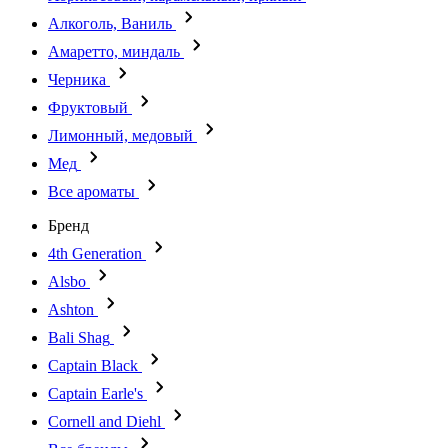
Алкоголь, Ваниль
Амаретто, миндаль
Черника
Фруктовый
Лимонный, медовый
Мед
Все ароматы
Бренд
4th Generation
Alsbo
Ashton
Bali Shag
Captain Black
Captain Earle's
Cornell and Diehl