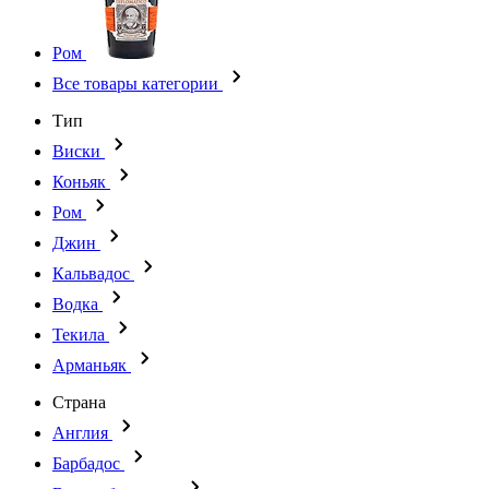
Ром
Все товары категории
Тип
Виски
Коньяк
Ром
Джин
Кальвадос
Водка
Текила
Арманьяк
Страна
Англия
Барбадос