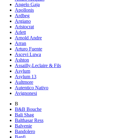
Angelo Gaja
Apollonis
Ardbeg
Argiano
Aristocrat
Arlett
Arnold Andre
Arran
Arturo Fuente
Ascevi Luwa
Ashton
Assailly-Leclaire & Fils
Asylum
Asylum 13
Aultmore
Autentico Nativo
Avignonesi
B
B&B Bouche
Bali Shag
Balthasar Ress
Balvenie
Bandolero
Banfi