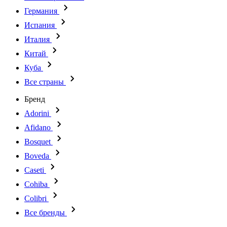
Германия
Испания
Италия
Китай
Куба
Все страны
Бренд
Adorini
Afidano
Bosquet
Boveda
Caseti
Cohiba
Colibri
Все бренды