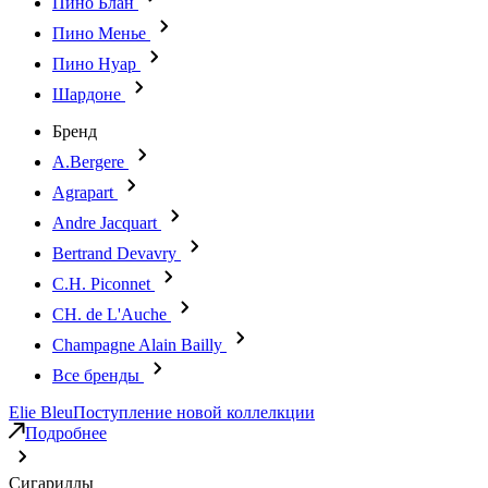
Пино Блан
Пино Менье
Пино Нуар
Шардоне
Бренд
A.Bergere
Agrapart
Andre Jacquart
Bertrand Devavry
C.H. Piconnet
CH. de L'Auche
Champagne Alain Bailly
Все бренды
Elie Bleu
Поступление новой коллелкции
Подробнее
Сигариллы