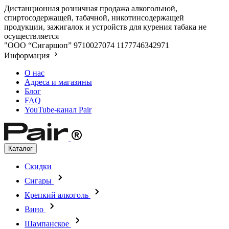
Дистанционная розничная продажа алкогольной,
спиртосодержащей, табачной, никотинсодержащей
продукции, зажигалок и устройств для курения табака не
осуществляется
"ООО “Сигаршоп”
9710027074
1177746342971
Информация
О нас
Адреса и магазины
Блог
FAQ
YouTube-канал Pair
Каталог
Скидки
Сигары
Крепкий алкоголь
Вино
Шампанское