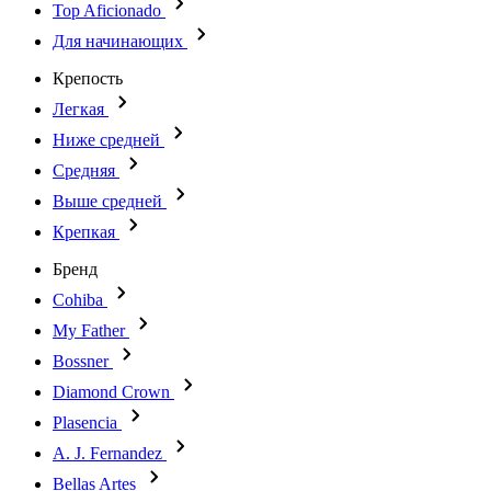
Top Aficionado
Для начинающих
Крепость
Легкая
Ниже средней
Средняя
Выше средней
Крепкая
Бренд
Cohiba
My Father
Bossner
Diamond Crown
Plasencia
A. J. Fernandez
Bellas Artes