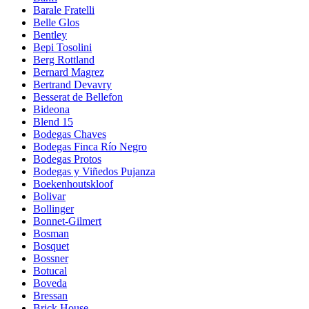
Barale Fratelli
Belle Glos
Bentley
Bepi Tosolini
Berg Rottland
Bernard Magrez
Bertrand Devavry
Besserat de Bellefon
Bideona
Blend 15
Bodegas Chaves
Bodegas Finca Río Negro
Bodegas Protos
Bodegas y Viñedos Pujanza
Boekenhoutskloof
Bolivar
Bollinger
Bonnet-Gilmert
Bosman
Bosquet
Bossner
Botucal
Boveda
Bressan
Brick House