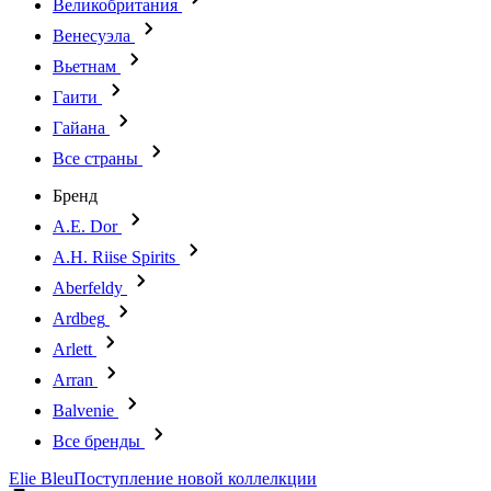
Великобритания
Венесуэла
Вьетнам
Гаити
Гайана
Все страны
Бренд
A.E. Dor
A.H. Riise Spirits
Aberfeldy
Ardbeg
Arlett
Arran
Balvenie
Все бренды
Elie Bleu
Поступление новой коллелкции