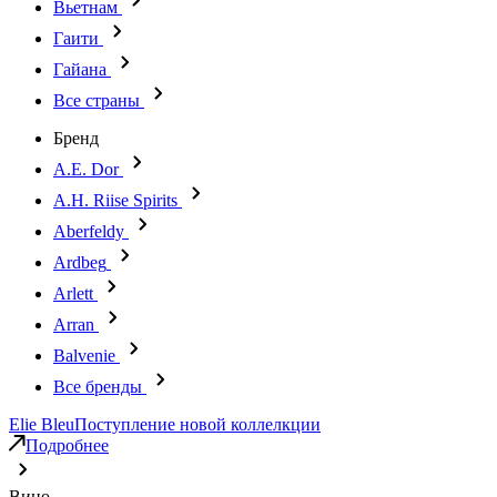
Вьетнам
Гаити
Гайана
Все страны
Бренд
A.E. Dor
A.H. Riise Spirits
Aberfeldy
Ardbeg
Arlett
Arran
Balvenie
Все бренды
Elie Bleu
Поступление новой коллелкции
Подробнее
Вино