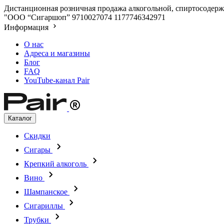
Дистанционная розничная продажа алкогольной, спиртосодержа
"ООО “Сигаршоп”
9710027074
1177746342971
Информация
О нас
Адреса и магазины
Блог
FAQ
YouTube-канал Pair
Каталог
Скидки
Сигары
Крепкий алкоголь
Вино
Шампанское
Сигариллы
Трубки