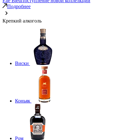
Elie Bleu
Поступление новой коллелкции
Подробнее
Крепкий алкоголь
Виски
Коньяк
Ром