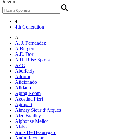
Бренды
4
4th Generation
A
A. J. Fernandez
A.Bergere
A.E. Dor
A.H. Riise Spirits
AVO
Aberfeldy
Adorini
Aficionado
Afidano
Aging Room
Agostina Pieri
Agrapart
Aimery Sieur d’Arques
Alec Bradley
Alphonse Mellot
Alsbo
Amis De Beauregard
Andre Jacquart