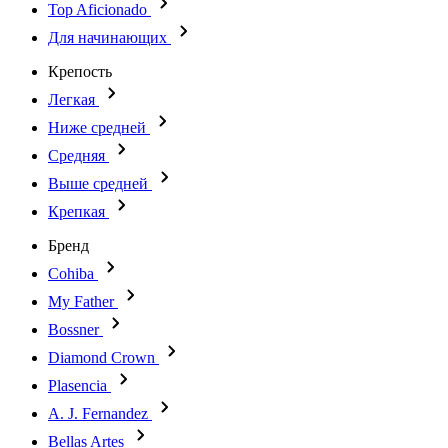
Top Aficionado
Для начинающих
Крепость
Легкая
Ниже средней
Средняя
Выше средней
Крепкая
Бренд
Cohiba
My Father
Bossner
Diamond Crown
Plasencia
A. J. Fernandez
Bellas Artes