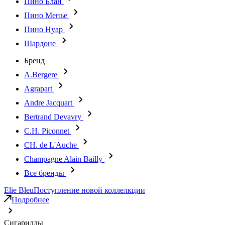
Пино Блан
Пино Менье
Пино Нуар
Шардоне
Бренд
A.Bergere
Agrapart
Andre Jacquart
Bertrand Devavry
C.H. Piconnet
CH. de L'Auche
Champagne Alain Bailly
Все бренды
Elie Bleu
Поступление новой коллелкции
Подробнее
Сигариллы