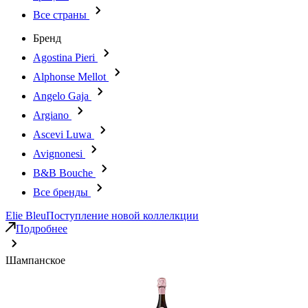
Все страны
Бренд
Agostina Pieri
Alphonse Mellot
Angelo Gaja
Argiano
Ascevi Luwa
Avignonesi
B&B Bouche
Все бренды
Elie Bleu
Поступление новой коллелкции
Подробнее
Шампанское