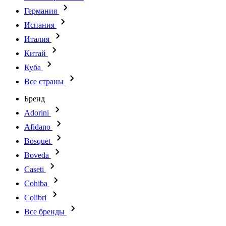
Германия
Испания
Италия
Китай
Куба
Все страны
Бренд
Adorini
Afidano
Bosquet
Boveda
Caseti
Cohiba
Colibri
Все бренды