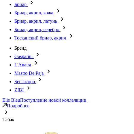
Бриар
Бриар, акрил, кожа
Бриар, акрил, латунь
Бриар, акрил, серебро
Тосканский бриар, акрил
Бренд
Gasparini
L'Anatra
Mastro De Paja
Ser Jacopo
ZIBI
Elie Bleu
Поступление новой коллелкции
Подробнее
Табак