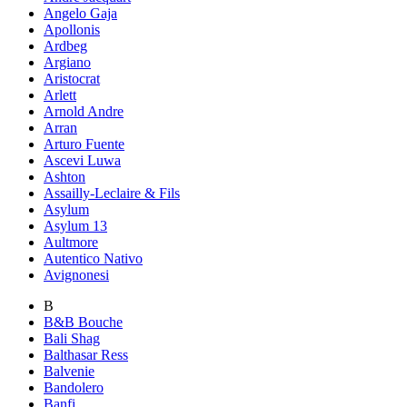
Angelo Gaja
Apollonis
Ardbeg
Argiano
Aristocrat
Arlett
Arnold Andre
Arran
Arturo Fuente
Ascevi Luwa
Ashton
Assailly-Leclaire & Fils
Asylum
Asylum 13
Aultmore
Autentico Nativo
Avignonesi
B
B&B Bouche
Bali Shag
Balthasar Ress
Balvenie
Bandolero
Banfi