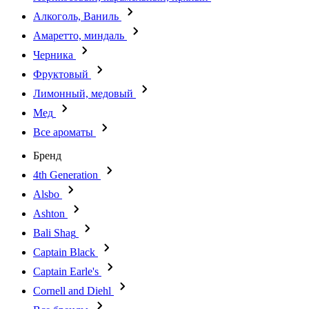
Алкоголь, Ваниль
Амаретто, миндаль
Черника
Фруктовый
Лимонный, медовый
Мед
Все ароматы
Бренд
4th Generation
Alsbo
Ashton
Bali Shag
Captain Black
Captain Earle's
Cornell and Diehl