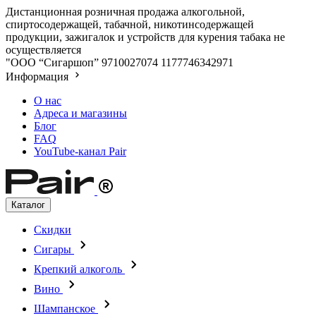
Дистанционная розничная продажа алкогольной,
спиртосодержащей, табачной, никотинсодержащей
продукции, зажигалок и устройств для курения табака не
осуществляется
"ООО “Сигаршоп”
9710027074
1177746342971
Информация
О нас
Адреса и магазины
Блог
FAQ
YouTube-канал Pair
Каталог
Скидки
Сигары
Крепкий алкоголь
Вино
Шампанское