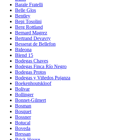
Barale Fratelli
Belle Glos
Bentley
Bepi Tosolini
Berg Rottland
Bernard Magrez
Bertrand Devavry
Besserat de Bellefon
Bideona
Blend 15
Bodegas Chaves
Bodegas Finca Río Negro
Bodegas Protos
Bodegas y Viñedos Pujanza
Boekenhoutskloof
Bolivar
Bollinger
Bonnet-Gilmert
Bosman
Bosquet
Bossner
Botucal
Boveda
Bressan
Brick House