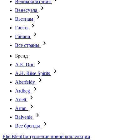
Великобритания
Венесуэла
Вьетнам
Гаити
Гайана
Все страны
Бренд
A.E. Dor
A.H. Riise Spirits
Aberfeldy
Ardbeg
Arlett
Arran
Balvenie
Все бренды
Elie Bleu
Поступление новой коллелкции