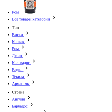
Ром
Все товары категории
Тип
Виски
Коньяк
Ром
Джин
Кальвадос
Водка
Текила
Арманьяк
Страна
Англия
Барбадос