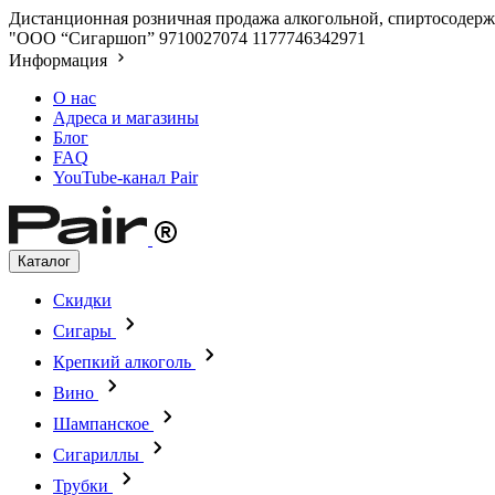
Дистанционная розничная продажа алкогольной, спиртосодержа
"ООО “Сигаршоп”
9710027074
1177746342971
Информация
О нас
Адреса и магазины
Блог
FAQ
YouTube-канал Pair
Каталог
Скидки
Сигары
Крепкий алкоголь
Вино
Шампанское
Сигариллы
Трубки