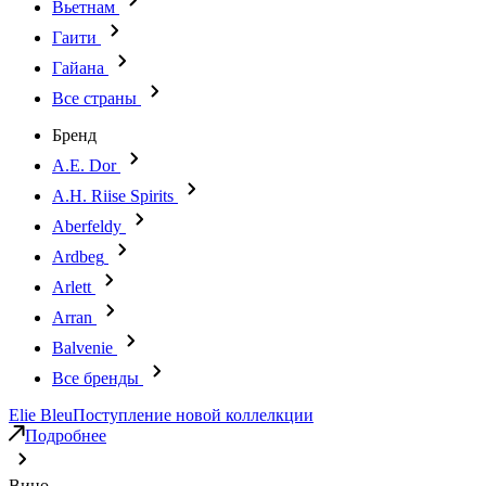
Вьетнам
Гаити
Гайана
Все страны
Бренд
A.E. Dor
A.H. Riise Spirits
Aberfeldy
Ardbeg
Arlett
Arran
Balvenie
Все бренды
Elie Bleu
Поступление новой коллелкции
Подробнее
Вино