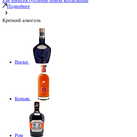
Elie Bleu
Поступление новой коллелкции
Подробнее
Крепкий алкоголь
Виски
Коньяк
Ром